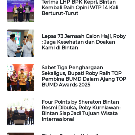
Terima LHP BPK Kepri, Bintan
ID
Kembali Raih Opini WTP 14 Kali
Berturut-Turut
WAHANANEWS
CO ID
Lepas 73 Jemaah Calon Haji, Roby
WAHANANEWS
: Jaga Kesehatan dan Doakan
NET
Kami di Bintan
WAHANA
Sabet Tiga Penghargaan
SPORT
Sekaligus, Bupati Roby Raih TOP
Pembina BUMD Dalam Ajang TOP
BUMD Awards 2025
WAHANA
UMKM
Four Points by Sheraton Bintan
WAHANA
Resmi Dibuka, Roby Kurniawan:
Bintan Siap Jadi Tujuan Wisata
SELEB
Internasional
WAHANA