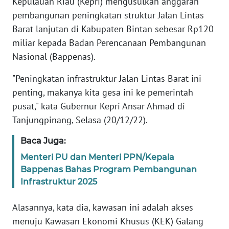
Kepulauan Riau (Kepri) mengusulkan anggaran
TENTANG
pembangunan peningkatan struktur Jalan Lintas
KAMI
Barat lanjutan di Kabupaten Bintan sebesar Rp120
miliar kepada Badan Perencanaan Pembangunan
PEDOMAN
MEDIA
Nasional (Bappenas).
SIBER
"Peningkatan infrastruktur Jalan Lintas Barat ini
REDAKSI
penting, makanya kita gesa ini ke pemerintah
pusat," kata Gubernur Kepri Ansar Ahmad di
KARIR
Tanjungpinang, Selasa (20/12/22).
Baca Juga:
DISCLAIMER
Menteri PU dan Menteri PPN/Kepala
Bappenas Bahas Program Pembangunan
Wahana
News
Infrastruktur 2025
Regional
Alasannya, kata dia, kawasan ini adalah akses
WN
menuju Kawasan Ekonomi Khusus (KEK) Galang
SUMUT