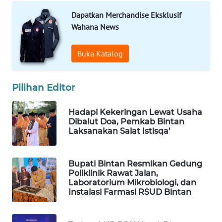
ADVOKAT
Dapatkan Merchandise Eksklusif
Wahana News
WAHANA
INFRASTRUKTUR
Buka Katalog
WAHANA
KONSUMEN
Pilihan Editor
WAHANA
Hadapi Kekeringan Lewat Usaha
LISTRIK
Dibalut Doa, Pemkab Bintan
Laksanakan Salat Istisqa'
WAHANA
TRAVEL
Bupati Bintan Resmikan Gedung
Poliklinik Rawat Jalan,
WAHANA
Laboratorium Mikrobiologi, dan
TV
Instalasi Farmasi RSUD Bintan
WAHANANEWS