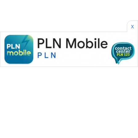
AKHLAK
ID
X
PERAPKI
NEWS
SONYA
ASA
NEWS
WAHANA MEDIA GROUP