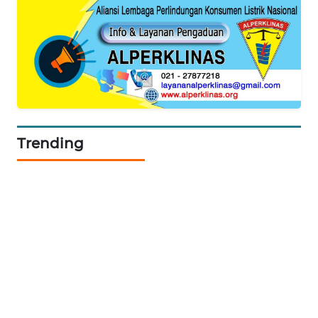
LISTRIK
MASYARAKAT
KELISTRIKAN
WALINKI
ID
Trending
MAWAKA
ID
MARTABAT
NET
PLN
WATCH
MKLI