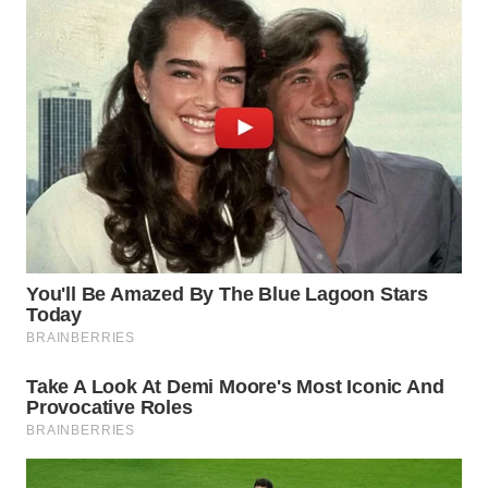
TOBA
WN
NIAS
WN
LANGKAT
WN
TAPANULI
SELATAN
WN
TANJUNG
LESUNG
WN
KARO