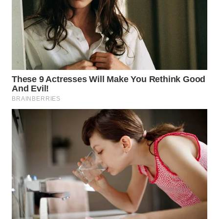
PAKPAK
WN
KARAWANG
WN
BEKASI
WN
BOGOR
WN
DEPOK
WN
TAPANULI
UTARA