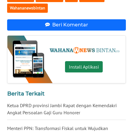
BENGKULU
Wahananewsbintan
WN
LAMPUNG
Beri Komentar
WN
JATENG
WN
Install Aplikasi
NUSANTARA
WN
JOGJA
Berita Terkait
Ketua DPRD provinsi Jambi Rapat dengan Kemendakri
WN
Angkat Persoalan Gaji Guru Honorer
JATIM
Menteri PPN: Transformasi Fiskal untuk Wujudkan
WN