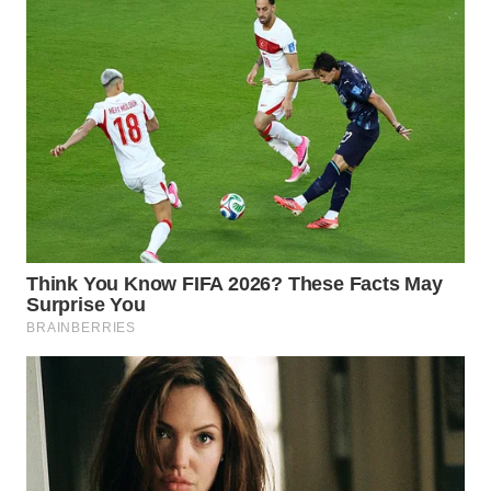
WN
SIMALUNGUN
WN
LABUHANBATU
WN
TAPANULI
TENGAH
WN DELI
SERDANG
WN
TEBING
TINGGI
WN