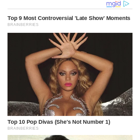
SULSEL
WN
GORONTALO
WN
SULUT
WN
MALUKU
WN
MALUT
WN
DAIRI
WN
DANAU