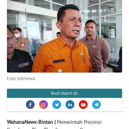
PERISTIWA
NATUNA
BINTAN
Informasi
INDEKS
BERITA
Foto Istimewa.
KONTAK
Ikuti Kami di:
KAMI
INFO
IKLAN
WahanaNews-Bintan |
Pemerintah Provinsi