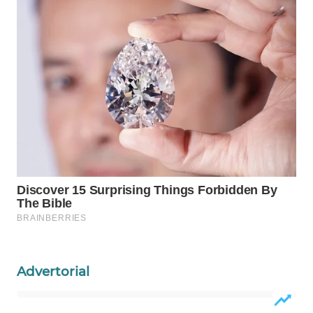
LIKUPANG
WN
LABUANBAJO
WN
BORNEO
Wahana
Media
Group
WAHANA
NEWS
WAHANA
TANI
Advertorial
WAHANA