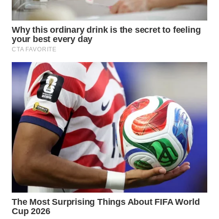
WN
SAMOSIR
WN
PADANG
LAWAS
WN
SUMEDANG
WN
CIANJUR
WN
KEPULAUAN
SERIBU
WN