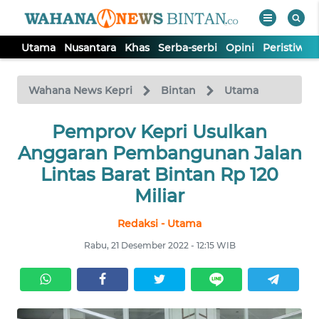
Utama
Nusantara
Khas
Serba-serbi
Opini
Peristiwa
WAHANA
Tutup
TV
Wahana News Kepri
Bintan
Utama
UTAMA
Pemprov Kepri Usulkan
Anggaran Pembangunan Jalan
NUSANTARA
Lintas Barat Bintan Rp 120
Miliar
KHAS
Redaksi - Utama
SERBA-
Rabu, 21 Desember 2022 - 12:15 WIB
SERBI
OPINI