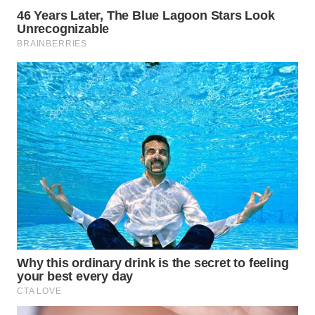
BOROBUDUR
WN
MADURA
WN
SURABAYA
WN
NATUNA
WN
BINTAN
WN
MANDALIKA
WN