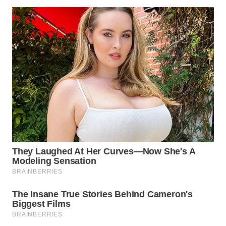
WN
SUKABUMI
WN
PURWAKARTA
WN
PRIANGAN
TIMUR
WN
SEMARANG
WN
SOLO
WN