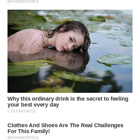
TANGERANG
WN
BINJAI
WN
CIREBON
WN
INDRAMAYU
WN
KUNINGAN
WN
MAJALENGKA
WN
SUBANG