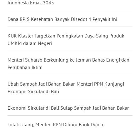
BALI
Indonesia Emas 2045
WN
Dana BPJS Kesehatan Banyak Disedot 4 Penyakit Ini
KALBAR
KUR Klaster Targetkan Peningkatan Daya Saing Produk
WN
UMKM dalam Negeri
KALTENG
Menteri Suharso Berkunjung ke Jerman Bahas Energi dan
WN
Perubahan Iklim
KALTARA
Ubah Sampah Jadi Bahan Bakar, Menteri PPN Kunjungi
WN
Ekonomi Sirkular di Bali
KALSEL
Ekonomi Sirkular di Bali Sulap Sampah Jadi Bahan Bakar
WN
KALTIM
Tolak Utang, Menteri PPN Diburu Bank Dunia
WN