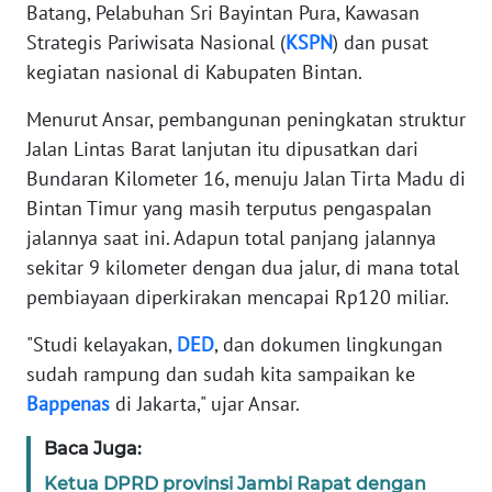
Batang, Pelabuhan Sri Bayintan Pura, Kawasan
Strategis Pariwisata Nasional (
KSPN
) dan pusat
WN
kegiatan nasional di Kabupaten Bintan.
JAKARTA
Menurut Ansar, pembangunan peningkatan struktur
WN
Jalan Lintas Barat lanjutan itu dipusatkan dari
JABAR
Bundaran Kilometer 16, menuju Jalan Tirta Madu di
Bintan Timur yang masih terputus pengaspalan
WN
jalannya saat ini. Adapun total panjang jalannya
BANTEN
sekitar 9 kilometer dengan dua jalur, di mana total
pembiayaan diperkirakan mencapai Rp120 miliar.
WN
NTT
"Studi kelayakan,
DED
, dan dokumen lingkungan
sudah rampung dan sudah kita sampaikan ke
WN
Bappenas
di Jakarta," ujar Ansar.
KEPRI
Baca Juga:
WN
Ketua DPRD provinsi Jambi Rapat dengan
PAPUA