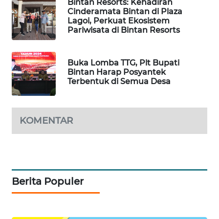
PERSONA
Bintan Resorts: Kehadiran
Cinderamata Bintan di Plaza
Lagoi, Perkuat Ekosistem
WAHANA
Pariwisata di Bintan Resorts
OTOMOTIF
Buka Lomba TTG, Plt Bupati
WAHANA
Bintan Harap Posyantek
HEALTH
Terbentuk di Semua Desa
WAHANA
DESA
KOMENTAR
WISATA
LAPAK
WAHANA
Berita Populer
Wahana
Network
KONSUMEN