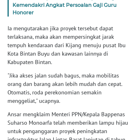
Kemendakri Angkat Persoalan Gaji Guru
Honorer
WN
PAPUA
Ia mengutarakan jika proyek tersebut dapat
BARAT
terlaksana, maka akan mempersingkat jarak
tempuh kendaraan dari Kijang menuju pusat Ibu
WN
RIAU
Kota Bintan Buyu dan kawasan lainnya di
Kabupaten Bintan.
WN
SERAMBI
"Jika akses jalan sudah bagus, maka mobilitas
orang dan barang akan lebih mudah dan cepat.
WN
Otomatis, roda perekonomian semakin
JAMBI
menggeliat," ucapnya.
Ansar mengklaim Menteri PPN/Kepala Bappenas
WN
SULTRA
Suharso Monoarfa telah memberikan lampu hijau
untuk penganggaran proyek peningkatan
WN
infrastruktur Jalan Lintas Barat lanjutan di tahun