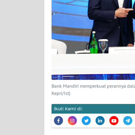
KAMI
PEDOMAN
MEDIA
SIBER
REDAKSI
KARIR
DISCLAIMER
Bank Mandiri memperkuat perannya dal
Kepri/Ist)
Wahana
News
Regional
Ikuti Kami di:
WN
SUMUT