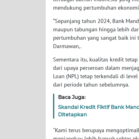
mendukung pertumbuhan ekonomi 
WN
PAPUA
“Sepanjang tahun 2024, Bank Man
BARAT
maupun tabungan hingga lebih dari 
WN
pertumbuhan yang sangat baik ini t
RIAU
Darmawan,.
Sementara itu, kualitas kredit teta
WN
SERAMBI
dari upaya perseroan dalam menjag
Loan (NPL) tetap terkendali di leve
WN
dari periode tahun sebelumnya.
JAMBI
Baca Juga:
WN
Skandal Kredit Fiktif Bank Man
SULTRA
Ditetapkan
WN
"Kami terus berupaya mengoptimalk
NTB
menjangkau lebih banyak sektor 