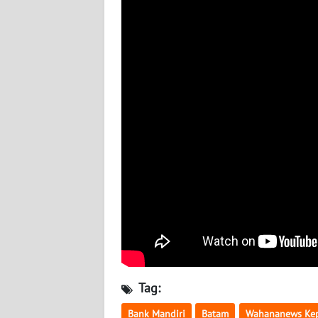
WN
LAMPUNG
WN
JATENG
WN
NUSANTARA
WN
JOGJA
WN
JATIM
Tag:
WN
BALI
Bank Mandiri
Batam
Wahananews Kep