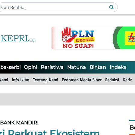
ba-serbi
Opini
Peristiwa
Natuna
Bintan
Indeks
Kami
Info Iklan
Tentang Kami
Pedoman Media Siber
Redaksi
Karir
BANK MANDIRI
B
i Perkuat Ekosistem