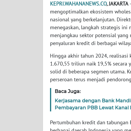
KEPRI.WAHANANEWS.CO
, JAKARTA
-
WN
mengoptimalkan ekosistem wholes
JAKARTA
nasional yang berkelanjutan. Dire
menegaskan, langkah strategis ini
WN
menjangkau sektor potensial yang 
JABAR
penyaluran kredit di berbagai wilay
WN
Hingga akhir tahun 2024, realisasi
BANTEN
1.670,55 triliun naik 19,5% secara
solid di beberapa segmen utama. K
WN
perseroan terus menjadi pendorong
NTT
Baca Juga:
WN
Kerjasama dengan Bank Mandir
KEPRI
Pembayaran PBB Lewat Kanal Li
WN
Pertumbuhan kredit dan tabungan B
PAPUA
berbagai daerah Indonesia yang m