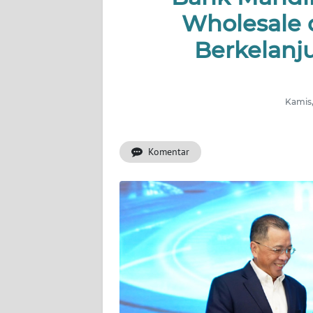
PERISTIWA
Wholesale 
NATUNA
Berkelanj
BINTAN
Kamis,
Informasi
INDEKS
Komentar
BERITA
KONTAK
KAMI
INFO
IKLAN
TENTANG