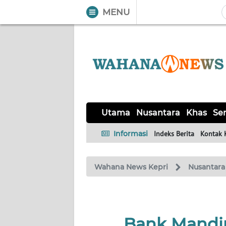
MENU
WAHANA
Tutup
TV
UTAMA
NUSANTARA
Utama
Nusantara
Khas
Ser
KHAS
Informasi
Indeks Berita
Kontak 
SERBA-
Wahana News Kepri
Nusantara
SERBI
OPINI
Bank Mandir