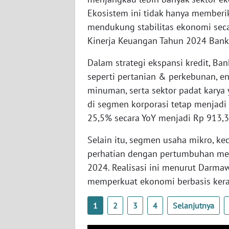
Ekosistem ini tidak hanya memberi
WN
mendukung stabilitas ekonomi seca
SULTENG
Kinerja Keuangan Tahun 2024 Bank M
WN
Dalam strategi ekspansi kredit, Ban
SULBAR
seperti pertanian & perkebunan, en
minuman, serta sektor padat karya y
WN
di segmen korporasi tetap menjad
BABEL
25,5% secara YoY menjadi Rp 913,3 
WN
Selain itu, segmen usaha mikro, k
SUMBAR
perhatian dengan pertumbuhan menc
2024. Realisasi ini menurut Darma
WN
memperkuat ekonomi berbasis kera
SUMSEL
1
2
3
4
Selanjutnya
WN
BENGKULU