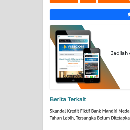
WN
KALBAR
WN
KALTENG
WN
Jadilah
KALTARA
WN
KALSEL
WN
Berita Terkait
KALTIM
Skandal Kredit Fiktif Bank Mandiri Meda
WN
Tahun Lebih, Tersangka Belum Ditetapk
SULSEL