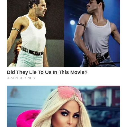
WN
SIMALUNGUN
WN
LABUHANBATU
WN
TAPANULI
TENGAH
WN DELI
SERDANG
WN
TEBING
TINGGI