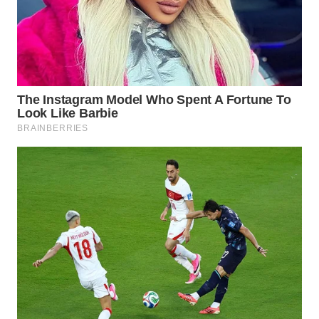
WN
PAKPAK
WN
KARAWANG
WN
BEKASI
WN
BOGOR
WN
DEPOK
WN
TAPANULI
UTARA