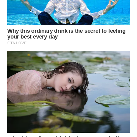
SULSEL
WN
GORONTALO
WN
SULUT
WN
MALUKU
WN
MALUT
WN
DAIRI
WN