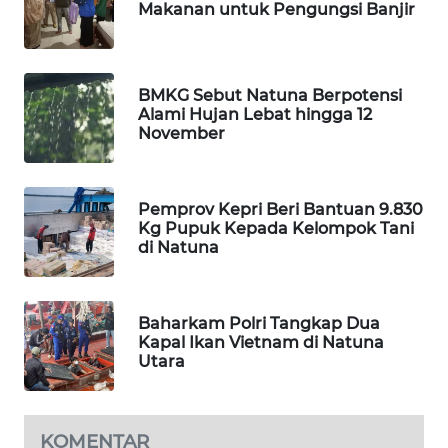
MKLI
Makanan untuk Pengungsi Banjir
LPKKI
BMKG Sebut Natuna Berpotensi
LKKI
Alami Hujan Lebat hingga 12
November
KOPEKLIN
Pemprov Kepri Beri Bantuan 9.830
PORTAL
Kg Pupuk Kepada Kelompok Tani
KONSUMEN
di Natuna
FORWAMKI
Baharkam Polri Tangkap Dua
ALPERKLINAS
Kapal Ikan Vietnam di Natuna
Utara
FORJASIDA
KOMENTAR
TAMBANG