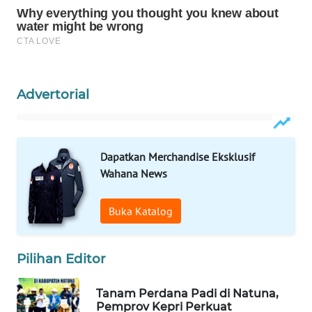
PERSONA
WAHANA
OTOMOTIF
Advertorial
WAHANA
HEALTH
WAHANA
Dapatkan Merchandise Eksklusif
DESA
Wahana News
WISATA
Buka Katalog
LAPAK
WAHANA
Pilihan Editor
Wahana
Network
Tanam Perdana Padi di Natuna,
Pemprov Kepri Perkuat