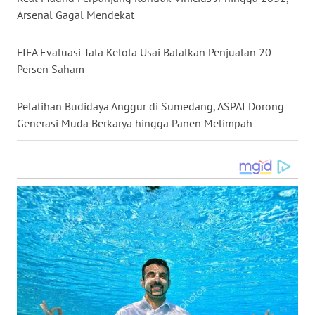
BALI
Arsenal Gagal Mendekat
WN
FIFA Evaluasi Tata Kelola Usai Batalkan Penjualan 20
KALBAR
Persen Saham
WN
Pelatihan Budidaya Anggur di Sumedang, ASPAI Dorong
KALTENG
Generasi Muda Berkarya hingga Panen Melimpah
WN
KALTARA
WN
KALSEL
WN
KALTIM
WN