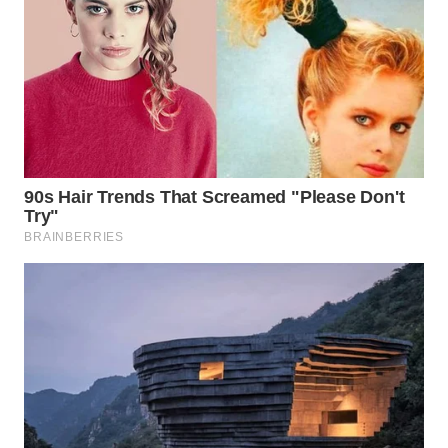
SUBANG
WN
SUKABUMI
WN
PURWAKARTA
WN
PRIANGAN
TIMUR
WN
SEMARANG
WN
SOLO