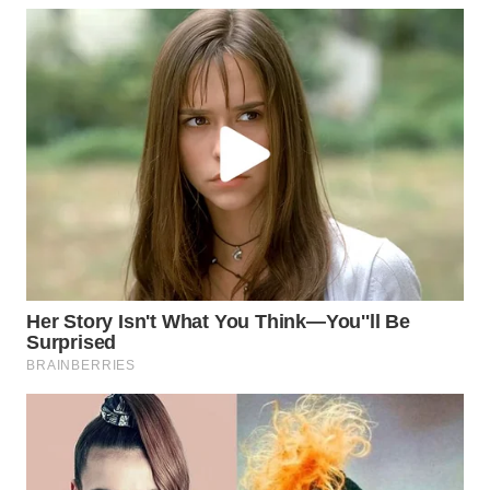
TANGERANG
WN
BINJAI
WN
CIREBON
WN
INDRAMAYU
WN
KUNINGAN
WN
MAJALENGKA
WN