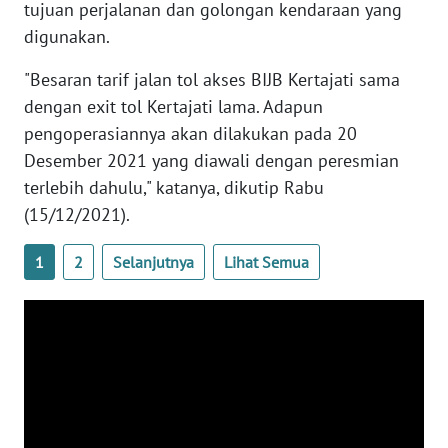
PAPUA
tujuan perjalanan dan golongan kendaraan yang
digunakan.
WN
"Besaran tarif jalan tol akses BIJB Kertajati sama
PAPUA
BARAT
dengan exit tol Kertajati lama. Adapun
pengoperasiannya akan dilakukan pada 20
WN
Desember 2021 yang diawali dengan peresmian
RIAU
terlebih dahulu," katanya, dikutip Rabu
(15/12/2021).
WN
SERAMBI
1
2
Selanjutnya
Lihat Semua
WN
JAMBI
WN
SULTRA