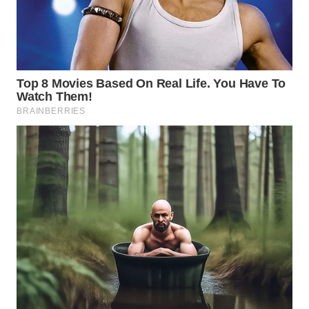
ID
WAHANANEWS
CO ID
WAHANANEWS
NET
WAHANA
SPORT
WAHANA
UMKM
WAHANA
SELEB
WAHANA