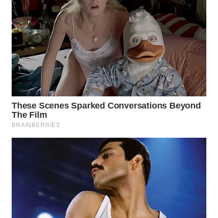
WAHANA
ADVOKAT
WAHANA
INFRASTRUKTUR
WAHANA
KONSUMEN
WAHANA
LISTRIK
WAHANA
TRAVEL
WAHANA
TV
WAHANANEWS