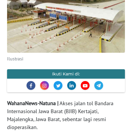
PERISTIWA
NATUNA
BINTAN
Ilustrasi
Informasi
INDEKS
Ikuti Kami di:
BERITA
KONTAK
KAMI
WahanaNews-Natuna |
Akses jalan tol Bandara
Internasional Jawa Barat (BJIB) Kertajati,
INFO
Majalengka, Jawa Barat, sebentar lagi resmi
IKLAN
dioperasikan.