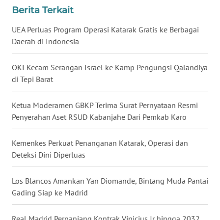
BENGKULU
Berita Terkait
UEA Perluas Program Operasi Katarak Gratis ke Berbagai
WN
Daerah di Indonesia
LAMPUNG
OKI Kecam Serangan Israel ke Kamp Pengungsi Qalandiya
WN
di Tepi Barat
JATENG
Ketua Moderamen GBKP Terima Surat Pernyataan Resmi
WN
Penyerahan Aset RSUD Kabanjahe Dari Pemkab Karo
NUSANTARA
Kemenkes Perkuat Penanganan Katarak, Operasi dan
WN
JOGJA
Deteksi Dini Diperluas
WN
Los Blancos Amankan Yan Diomande, Bintang Muda Pantai
JATIM
Gading Siap ke Madrid
WN
Real Madrid Perpanjang Kontrak Vinicius Jr hingga 2032,