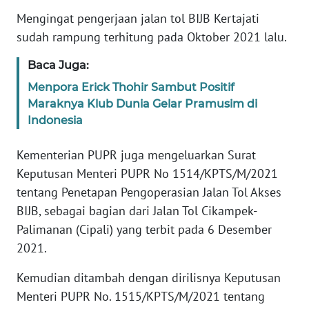
TENTANG
Mengingat pengerjaan jalan tol BIJB Kertajati
KAMI
sudah rampung terhitung pada Oktober 2021 lalu.
PEDOMAN
Baca Juga:
MEDIA
Menpora Erick Thohir Sambut Positif
SIBER
Maraknya Klub Dunia Gelar Pramusim di
Indonesia
REDAKSI
Kementerian PUPR juga mengeluarkan Surat
KARIR
Keputusan Menteri PUPR No 1514/KPTS/M/2021
tentang Penetapan Pengoperasian Jalan Tol Akses
DISCLAIMER
BIJB, sebagai bagian dari Jalan Tol Cikampek-
Palimanan (Cipali) yang terbit pada 6 Desember
Wahana
2021.
News
Regional
Kemudian ditambah dengan dirilisnya Keputusan
Menteri PUPR No. 1515/KPTS/M/2021 tentang
WN