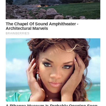
WN
BOROBUDUR
WN
MADURA
WN
SURABAYA
WN
NATUNA
WN
BINTAN
WN
MANDALIKA
WN