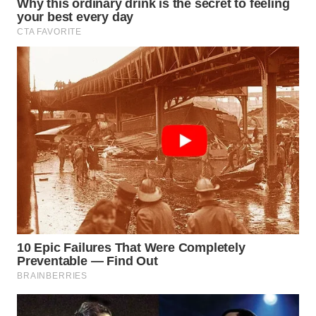
DANAU
TOBA
WN
NIAS
WN
LANGKAT
WN
TAPANULI
SELATAN
WN
TANJUNG
LESUNG
WN
KARO