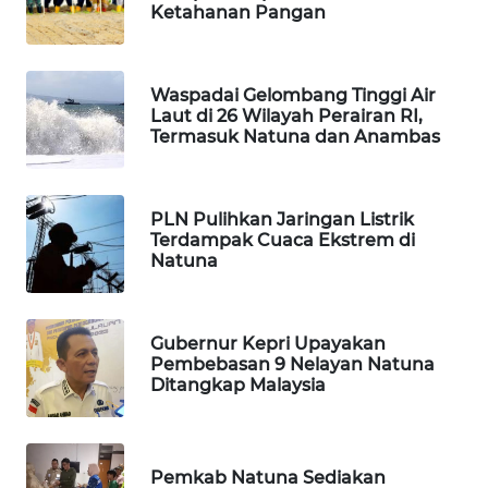
KONSUMEN
Ketahanan Pangan
LISTRIK
MASYARAKAT
Waspadai Gelombang Tinggi Air
KELISTRIKAN
Laut di 26 Wilayah Perairan RI,
Termasuk Natuna dan Anambas
WALINKI
ID
PLN Pulihkan Jaringan Listrik
Terdampak Cuaca Ekstrem di
MAWAKA
Natuna
ID
MARTABAT
Gubernur Kepri Upayakan
NET
Pembebasan 9 Nelayan Natuna
Ditangkap Malaysia
PLN
WATCH
Pemkab Natuna Sediakan