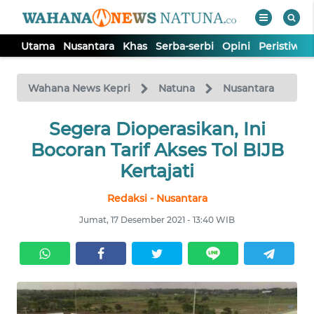
Utama
Nusantara
Khas
Serba-serbi
Opini
Peristiwa
WAHANA
Tutup
TV
Wahana News Kepri
Natuna
Nusantara
UTAMA
Segera Dioperasikan, Ini
Bocoran Tarif Akses Tol BIJB
NUSANTARA
Kertajati
Redaksi - Nusantara
KHAS
Jumat, 17 Desember 2021 - 13:40 WIB
SERBA-
SERBI
OPINI