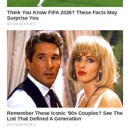
WN
SAMOSIR
WN
PADANG
LAWAS
WN
SUMEDANG
WN
CIANJUR
WN
KEPULAUAN
SERIBU
WN