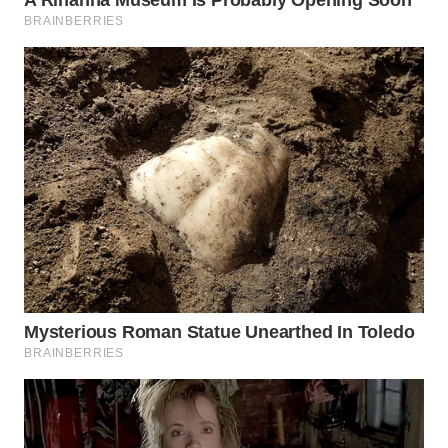
LIKUPANG
WN
LABUANBAJO
WN
BORNEO
Wahana
Media
Group
WAHANA
NEWS
WAHANA
TANI