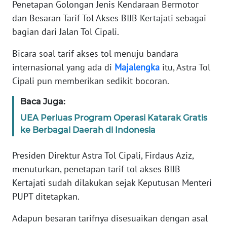
Penetapan Golongan Jenis Kendaraan Bermotor
SUMUT
dan Besaran Tarif Tol Akses BIJB Kertajati sebagai
bagian dari Jalan Tol Cipali.
WN
JAKARTA
Bicara soal tarif akses tol menuju bandara
internasional yang ada di
Majalengka
itu, Astra Tol
WN
JABAR
Cipali pun memberikan sedikit bocoran.
Baca Juga:
WN
BANTEN
UEA Perluas Program Operasi Katarak Gratis
ke Berbagai Daerah di Indonesia
WN
NTT
Presiden Direktur Astra Tol Cipali, Firdaus Aziz,
menuturkan, penetapan tarif tol akses BIJB
WN
Kertajati sudah dilakukan sejak Keputusan Menteri
KEPRI
PUPT ditetapkan.
Adapun besaran tarifnya disesuaikan dengan asal
WN