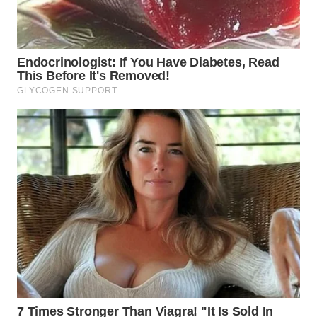
SULSEL
WN
GORONTALO
WN
SULUT
WN
MALUKU
WN
MALUT
WN
DAIRI
WN