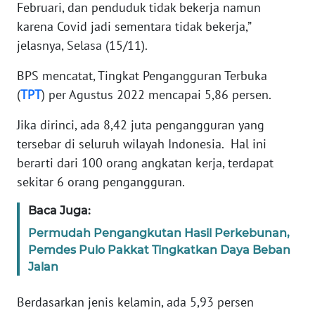
Februari, dan penduduk tidak bekerja namun
SUMUT
karena Covid jadi sementara tidak bekerja,”
jelasnya, Selasa (15/11).
WN
JAKARTA
BPS mencatat, Tingkat Pengangguran Terbuka
(
TPT
) per Agustus 2022 mencapai 5,86 persen.
WN
JABAR
Jika dirinci, ada 8,42 juta pengangguran yang
tersebar di seluruh wilayah Indonesia. Hal ini
WN
berarti dari 100 orang angkatan kerja, terdapat
BANTEN
sekitar 6 orang pengangguran.
WN
Baca Juga:
NTT
Permudah Pengangkutan Hasil Perkebunan,
Pemdes Pulo Pakkat Tingkatkan Daya Beban
WN
Jalan
KEPRI
Berdasarkan jenis kelamin, ada 5,93 persen
WN