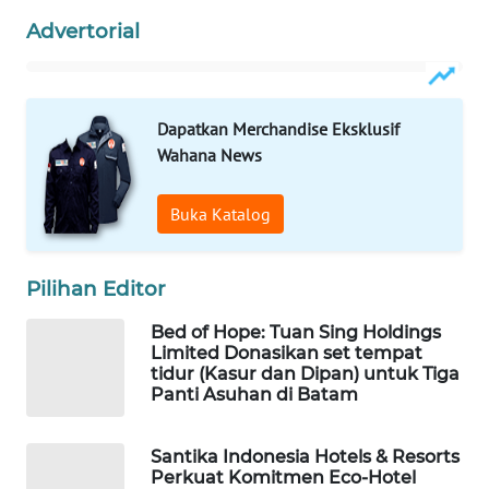
WAHANA
ADVOKAT
Advertorial
WAHANA
INFRASTRUKTUR
Dapatkan Merchandise Eksklusif
Wahana News
WAHANA
KONSUMEN
Buka Katalog
WAHANA
LISTRIK
Pilihan Editor
WAHANA
Bed of Hope: Tuan Sing Holdings
TRAVEL
Limited Donasikan set tempat
tidur (Kasur dan Dipan) untuk Tiga
Panti Asuhan di Batam
WAHANA
TV
Santika Indonesia Hotels & Resorts
Perkuat Komitmen Eco-Hotel
WAHANANEWS