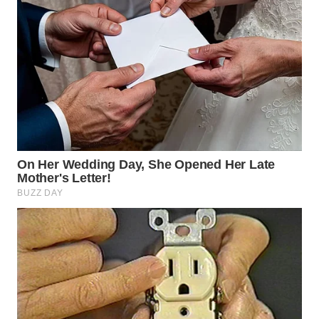
WN
PAKPAK
WN
KARAWANG
WN
BEKASI
WN
BOGOR
WN
DEPOK
WN
TAPANULI
UTARA