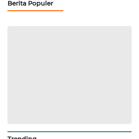
Berita Populer
KONSUMEN
LISTRIK
MASYARAKAT
KELISTRIKAN
WALINKI
ID
MAWAKA
ID
MARTABAT
NET
PLN
WATCH