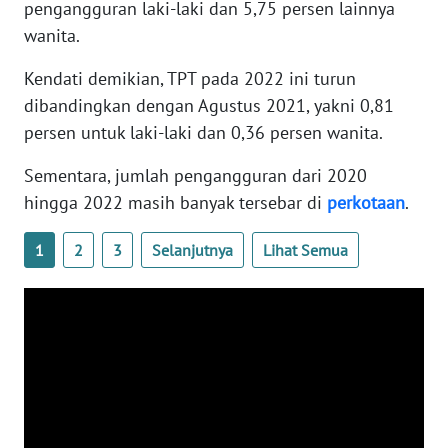
pengangguran laki-laki dan 5,75 persen lainnya
PAPUA
wanita.
WN
Kendati demikian, TPT pada 2022 ini turun
PAPUA
BARAT
dibandingkan dengan Agustus 2021, yakni 0,81
persen untuk laki-laki dan 0,36 persen wanita.
WN
Sementara, jumlah pengangguran dari 2020
RIAU
hingga 2022 masih banyak tersebar di
perkotaan
.
WN
1
2
3
Selanjutnya
Lihat Semua
SERAMBI
WN
JAMBI
WN
SULTRA