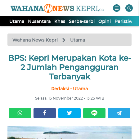
Utama
Nusantara
Khas
Serba-serbi
Opini
Peristiwa
WAHANA
Tutup
TV
Wahana News Kepri
Utama
BPS: Kepri Merupakan Kota ke-
UTAMA
2 Jumlah Pengangguran
NUSANTARA
Terbanyak
Redaksi - Utama
KHAS
Selasa, 15 November 2022 - 13:25 WIB
SERBA-
SERBI
OPINI