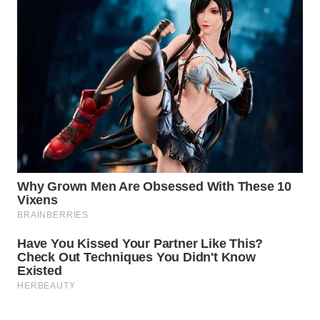
WN
LIKUPANG
WN
LABUANBAJO
WN
BORNEO
Wahana
Media
Group
WAHANA
NEWS
WAHANA
TANI