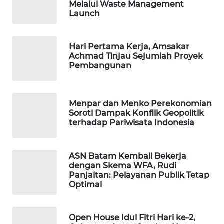
Melalui Waste Management
ID
Launch
WAHANANEWS
Hari Pertama Kerja, Amsakar
CO ID
Achmad Tinjau Sejumlah Proyek
Pembangunan
WAHANANEWS
NET
Menpar dan Menko Perekonomian
WAHANA
Soroti Dampak Konflik Geopolitik
SPORT
terhadap Pariwisata Indonesia
WAHANA
ASN Batam Kembali Bekerja
UMKM
dengan Skema WFA, Rudi
Panjaitan: Pelayanan Publik Tetap
Optimal
WAHANA
SELEB
Open House Idul Fitri Hari ke-2,
WAHANA