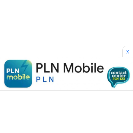
AKHLAK
ID
PERAPKI
NEWS
X
SONYA
ASA
NEWS