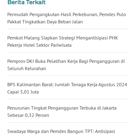
Berita Terkait
BENGKULU
Permudah Pengangkutan Hasil Perkebunan, Pemdes Pulo
Pakkat Tingkatkan Daya Beban Jalan
WN
LAMPUNG
Pemkot Malang Siapkan Strategi Mengantisipasi PHK
Pekerja Hotel Sektor Pariwisata
WN
JATENG
Pemprov DKI Buka Pelatihan Kerja Bagi Pengangguran di
WN
Seluruh Kelurahan
NUSANTARA
BPS Kalimantan Barat: Jumlah Tenaga Kerja Agustus 2024
WN
Capai 3,01 Juta
JOGJA
Penurunan Tingkat Pengangguran Terbuka di Jakarta
WN
Sebesar 0,32 Persen
JATIM
Swadaya Warga dan Pemdes Bangun TPT: Antisipasi
WN