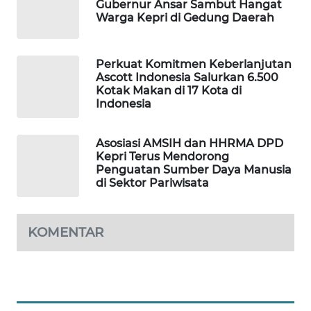
Gubernur Ansar Sambut Hangat
PERSONA
Warga Kepri di Gedung Daerah
WAHANA
OTOMOTIF
Perkuat Komitmen Keberlanjutan
Ascott Indonesia Salurkan 6.500
Kotak Makan di 17 Kota di
WAHANA
Indonesia
HEALTH
Asosiasi AMSIH dan HHRMA DPD
WAHANA
Kepri Terus Mendorong
DESA
Penguatan Sumber Daya Manusia
WISATA
di Sektor Pariwisata
LAPAK
KOMENTAR
WAHANA
Wahana
Network