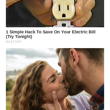
WN
SAMOSIR
WN
PADANG
LAWAS
WN
SUMEDANG
WN
CIANJUR
WN
KEPULAUAN
SERIBU
WN