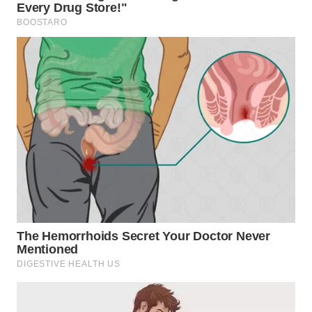
DANAU
TOBA
WN
NIAS
WN
LANGKAT
WN
TAPANULI
SELATAN
WN
TANJUNG
LESUNG
WN
KARO