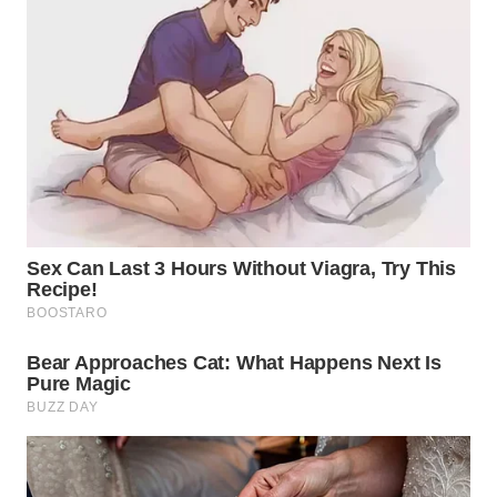
WN
SIMALUNGUN
WN
LABUHANBATU
WN
TAPANULI
TENGAH
WN DELI
SERDANG
WN
TEBING
TINGGI