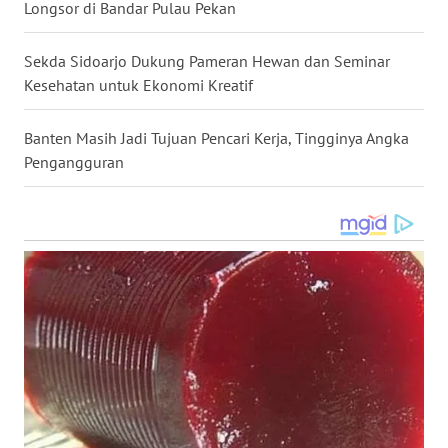
Longsor di Bandar Pulau Pekan
BALI
Sekda Sidoarjo Dukung Pameran Hewan dan Seminar
WN
Kesehatan untuk Ekonomi Kreatif
KALBAR
Banten Masih Jadi Tujuan Pencari Kerja, Tingginya Angka
WN
Pengangguran
KALTENG
WN
KALTARA
WN
KALSEL
WN
KALTIM
WN