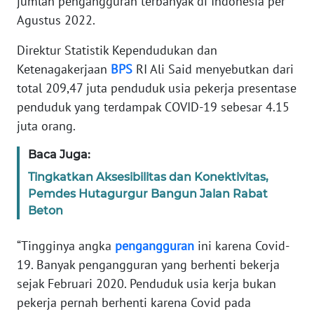
jumlah pengangguran terbanyak di Indonesia per
TENTANG
Agustus 2022.
KAMI
Direktur Statistik Kependudukan dan
PEDOMAN
Ketenagakerjaan
BPS
RI Ali Said menyebutkan dari
MEDIA
total 209,47 juta penduduk usia pekerja presentase
SIBER
penduduk yang terdampak COVID-19 sebesar 4.15
juta orang.
REDAKSI
Baca Juga:
KARIR
Tingkatkan Aksesibilitas dan Konektivitas,
Pemdes Hutagurgur Bangun Jalan Rabat
DISCLAIMER
Beton
Wahana
“Tingginya angka
pengangguran
ini karena Covid-
News
19. Banyak pengangguran yang berhenti bekerja
Regional
sejak Februari 2020. Penduduk usia kerja bukan
pekerja pernah berhenti karena Covid pada
WN