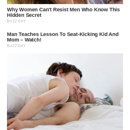
TANGERANG
WN
BINJAI
WN
CIREBON
WN
INDRAMAYU
WN
KUNINGAN
WN
MAJALENGKA
WN