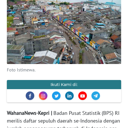
PERISTIWA
NATUNA
BINTAN
Informasi
Foto Istimewa.
INDEKS
BERITA
Ikuti Kami di:
KONTAK
KAMI
WahanaNews-Kepri |
Badan Pusat Statistik (BPS) RI
INFO
IKLAN
merilis daftar sepuluh daerah se-Indonesia dengan