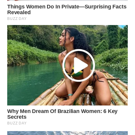
SUBANG
WN
SUKABUMI
WN
PURWAKARTA
WN
PRIANGAN
TIMUR
WN
SEMARANG
WN
SOLO