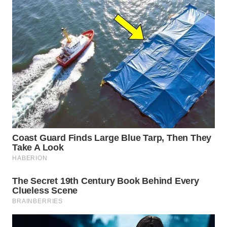
WN
BOROBUDUR
WN
MADURA
WN
SURABAYA
WN
NATUNA
WN
BINTAN
WN
MANDALIKA