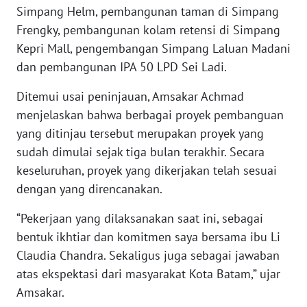
SUMUT
Simpang Helm, pembangunan taman di Simpang
Frengky, pembangunan kolam retensi di Simpang
WN
Kepri Mall, pengembangan Simpang Laluan Madani
JAKARTA
dan pembangunan IPA 50 LPD Sei Ladi.
Ditemui usai peninjauan, Amsakar Achmad
WN
JABAR
menjelaskan bahwa berbagai proyek pembanguan
yang ditinjau tersebut merupakan proyek yang
WN
sudah dimulai sejak tiga bulan terakhir. Secara
BANTEN
keseluruhan, proyek yang dikerjakan telah sesuai
dengan yang direncanakan.
WN
NTT
“Pekerjaan yang dilaksanakan saat ini, sebagai
bentuk ikhtiar dan komitmen saya bersama ibu Li
WN
Claudia Chandra. Sekaligus juga sebagai jawaban
KEPRI
atas ekspektasi dari masyarakat Kota Batam,” ujar
Amsakar.
WN