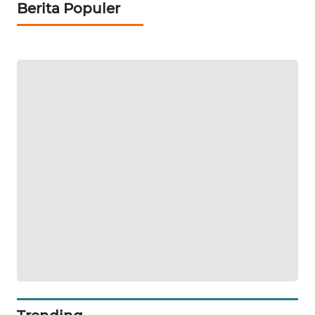
Berita Populer
METRO
JAKARTA
NEWS
KRT
NEWS
KARING
NEWS
JURNAL
MARITIM
HUMBANG
NEWS
GARONGGANG