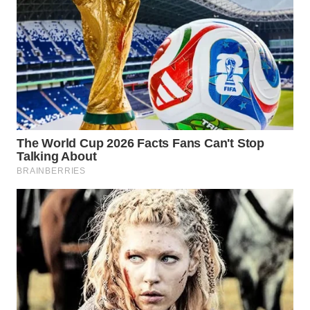
WAHANA
ADVOKAT
WAHANA
INFRASTRUKTUR
WAHANA
KONSUMEN
WAHANA
LISTRIK
WAHANA
TRAVEL
WAHANA
TV
WAHANANEWS