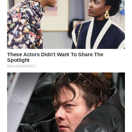
TANGERANG
WN
BINJAI
WN
CIREBON
WN
INDRAMAYU
WN
KUNINGAN
WN
MAJALENGKA
WN