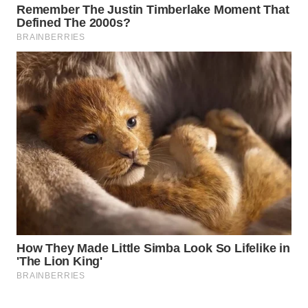
PERSONA
WAHANA
OTOMOTIF
WAHANA
HEALTH
WAHANA
DESA
WISATA
LAPAK
WAHANA
Wahana
Network