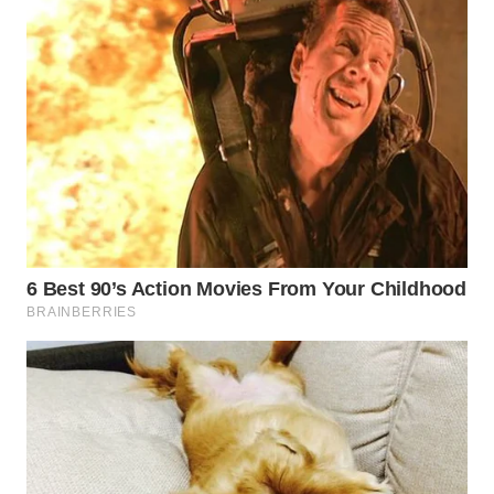
DANAU
TOBA
WN
NIAS
WN
LANGKAT
WN
TAPANULI
SELATAN
WN
TANJUNG
LESUNG
WN
KARO