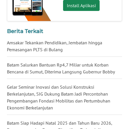
BALI
Install Aplikasi
WN
KALBAR
Berita Terkait
WN
Amsakar Tekankan Pendidikan, Jembatan hingga
KALTENG
Pemasangan PLTS di Bulang
WN
Batam Salurkan Bantuan Rp4,7 Miliar untuk Korban
KALTARA
Bencana di Sumut, Diterima Langsung Gubernur Bobby
WN
Gelar Seminar Inovasi dan Solusi Konstruksi
KALSEL
Berkelanjutan, SIG Dukung Batam Jadi Percontohan
Pengembangan Fondasi Mobilitas dan Pertumbuhan
WN
Ekonomi Berkelanjutan
KALTIM
Batam Siap Hadapi Natal 2025 dan Tahun Baru 2026,
WN