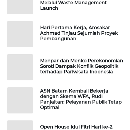
MKLI
Melalui Waste Management
Launch
LPKKI
Hari Pertama Kerja, Amsakar
LKKI
Achmad Tinjau Sejumlah Proyek
Pembangunan
KOPEKLIN
Menpar dan Menko Perekonomian
PORTAL
Soroti Dampak Konflik Geopolitik
KONSUMEN
terhadap Pariwisata Indonesia
FORWAMKI
ASN Batam Kembali Bekerja
dengan Skema WFA, Rudi
ALPERKLINAS
Panjaitan: Pelayanan Publik Tetap
Optimal
FORJASIDA
Open House Idul Fitri Hari ke-2,