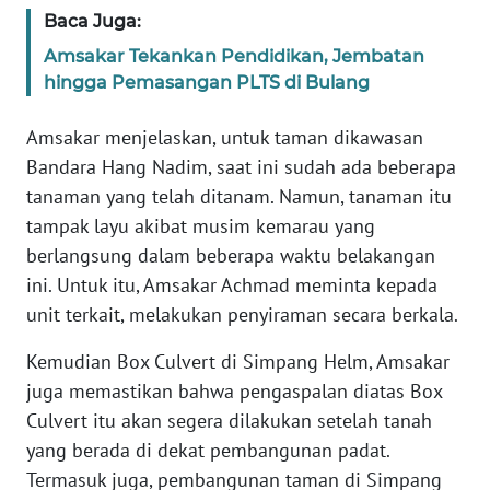
PAPUA
Baca Juga:
Amsakar Tekankan Pendidikan, Jembatan
WN
hingga Pemasangan PLTS di Bulang
PAPUA
BARAT
Amsakar menjelaskan, untuk taman dikawasan
Bandara Hang Nadim, saat ini sudah ada beberapa
WN
RIAU
tanaman yang telah ditanam. Namun, tanaman itu
tampak layu akibat musim kemarau yang
WN
berlangsung dalam beberapa waktu belakangan
SERAMBI
ini. Untuk itu, Amsakar Achmad meminta kepada
unit terkait, melakukan penyiraman secara berkala.
WN
JAMBI
Kemudian Box Culvert di Simpang Helm, Amsakar
juga memastikan bahwa pengaspalan diatas Box
WN
Culvert itu akan segera dilakukan setelah tanah
SULTRA
yang berada di dekat pembangunan padat.
Termasuk juga, pembangunan taman di Simpang