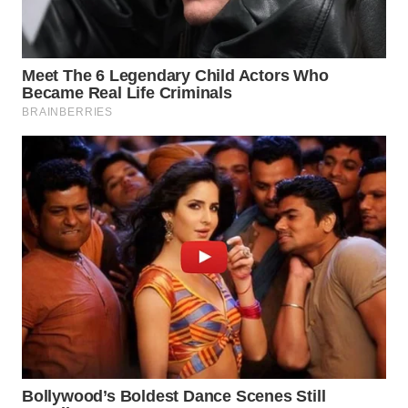
SUBANG
WN
SUKABUMI
WN
PURWAKARTA
WN
PRIANGAN
TIMUR
WN
SEMARANG
WN
SOLO