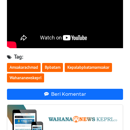
BENGKULU
WN
LAMPUNG
WN
JATENG
Tag:
WN
Amsakarachmad
Bpbatam
Kepalabpbatamamsakar
NUSANTARA
Wahananewskepri
WN
JOGJA
Beri Komentar
WN
JATIM
WN