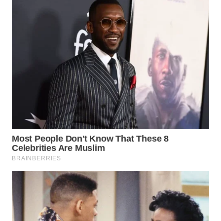
WN
SAMOSIR
WN
PADANG
LAWAS
WN
SUMEDANG
WN
CIANJUR
WN
KEPULAUAN
SERIBU
WN