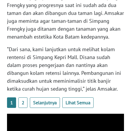
WN
Frengky yang progresnya saat ini sudah ada dua
NTB
taman dan akan dibangun dua taman lagi. Amsakar
juga meminta agar taman-taman di Simpang
WN
Frengky juga ditanam dengan tanaman yang akan
SULTENG
menambah estetika Kota Batam kedepannya.
WN
“Dari sana, kami lanjutkan untuk melihat kolam
SULBAR
rentensi di Simpang Kepri Mall. Disana sudah
dalam proses pengerjaan dan nantinya akan
WN
BABEL
dibangun kolam retensi lainnya. Pembangunan ini
dimaksudkan untuk meminimalisir titik banjir
WN
ketika curah hujan sedang tinggi,” jelas Amsakar.
SUMBAR
1
2
Selanjutnya
Lihat Semua
WN
SUMSEL
WN