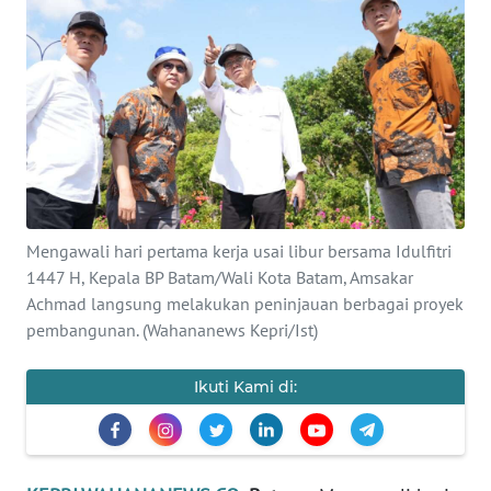
PERISTIWA
NATUNA
BINTAN
Informasi
Mengawali hari pertama kerja usai libur bersama Idulfitri
INDEKS
1447 H, Kepala BP Batam/Wali Kota Batam, Amsakar
BERITA
Achmad langsung melakukan peninjauan berbagai proyek
pembangunan. (Wahananews Kepri/Ist)
KONTAK
KAMI
Ikuti Kami di:
INFO
IKLAN