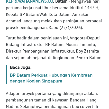
KEPRI.WAHANANEWS.CO
,
Batam
- Mengawali hari
TENTANG
pertama kerja usai libur bersama Idulfitri 1447 H,
KAMI
Kepala BP Batam/Wali Kota Batam, Amsakar
Achmad langsung melakukan peninjauan berbagai
PEDOMAN
proyek pembangunan, Rabu (25/3/2026).
MEDIA
SIBER
Turut hadir dalam peninjauan ini, Anggota/Deputi
Bidang Infrastruktur BP Batam, Mouris Limanto,
REDAKSI
Direktur Pembangunan Infrastruktur, Boy Zasmita
dan sejumlah pejabat di lingkungan Pemko Batam.
KARIR
Baca Juga:
DISCLAIMER
BP Batam Perkuat Hubungan Kemitraan
dengan Konjen Singapura
Wahana
News
Adapun proyek pertama yang dikunjungi adalah,
Regional
pembangunan taman di kawasan Bandara Hang
Nadim. Selanjutnya pembangunan box culvert di
WN