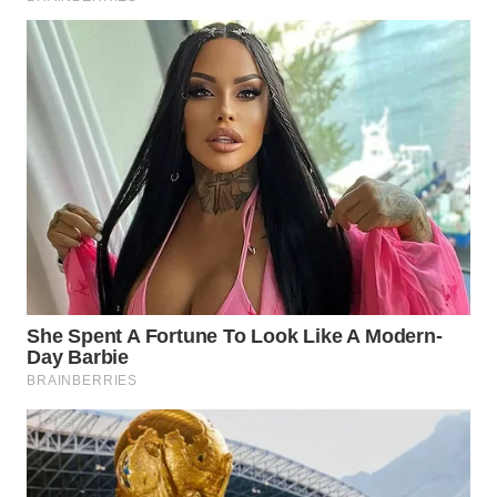
WN
LIKUPANG
WN
LABUANBAJO
WN
BORNEO
Wahana
Media
Group
WAHANA
NEWS
WAHANA
TANI