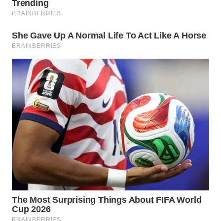
WN
BOROBUDUR
WN
MADURA
WN
SURABAYA
WN
NATUNA
WN
BINTAN
WN
MANDALIKA