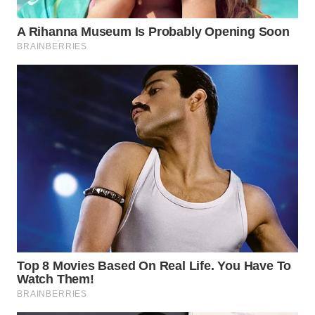
WN
PAKPAK
WN
KARAWANG
WN
BEKASI
WN
BOGOR
WN
DEPOK
WN
TAPANULI
UTARA