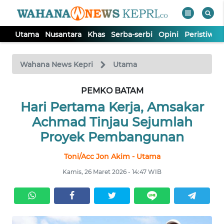
Utama
Nusantara
Khas
Serba-serbi
Opini
Peristiwa
WAHANA
Tutup
TV
Wahana News Kepri
Utama
PEMKO BATAM
UTAMA
Hari Pertama Kerja, Amsakar
NUSANTARA
Achmad Tinjau Sejumlah
Proyek Pembangunan
KHAS
Toni/Acc Jon Akim - Utama
Kamis, 26 Maret 2026 - 14:47 WIB
SERBA-
SERBI
OPINI