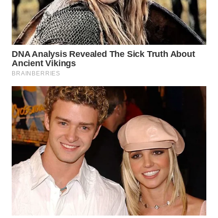
ID
WAHANANEWS
CO ID
WAHANANEWS
NET
WAHANA
SPORT
WAHANA
UMKM
WAHANA
SELEB
WAHANA