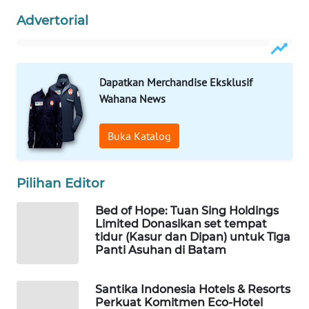
KONSUMEN
Advertorial
LISTRIK
MASYARAKAT
KELISTRIKAN
Dapatkan Merchandise Eksklusif
Wahana News
WALINKI
ID
Buka Katalog
MAWAKA
ID
Pilihan Editor
MARTABAT
Bed of Hope: Tuan Sing Holdings
Limited Donasikan set tempat
NET
tidur (Kasur dan Dipan) untuk Tiga
Panti Asuhan di Batam
PLN
WATCH
Santika Indonesia Hotels & Resorts
Perkuat Komitmen Eco-Hotel