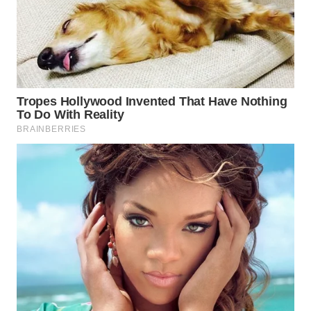
WN
SIMALUNGUN
WN
LABUHANBATU
WN
TAPANULI
TENGAH
WN DELI
SERDANG
WN
TEBING
TINGGI