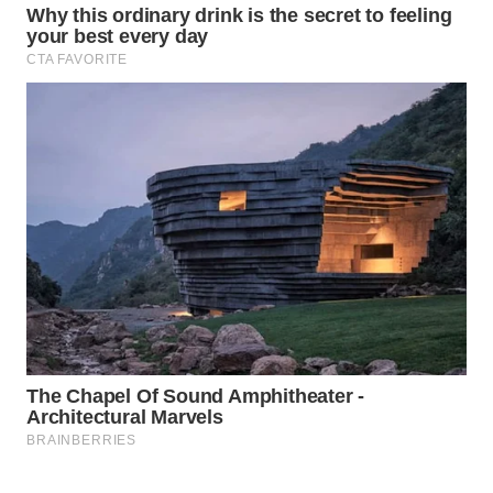
ID
WAHANANEWS
CO ID
WAHANANEWS
NET
WAHANA
SPORT
WAHANA
UMKM
WAHANA
SELEB
WAHANA