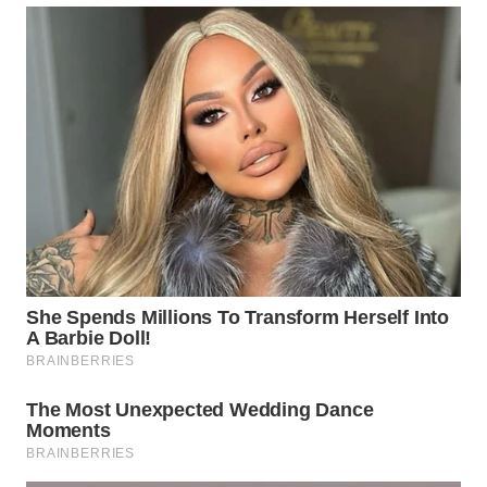
WN
SIMALUNGUN
WN
LABUHANBATU
WN
TAPANULI
TENGAH
WN DELI
SERDANG
WN
TEBING
TINGGI