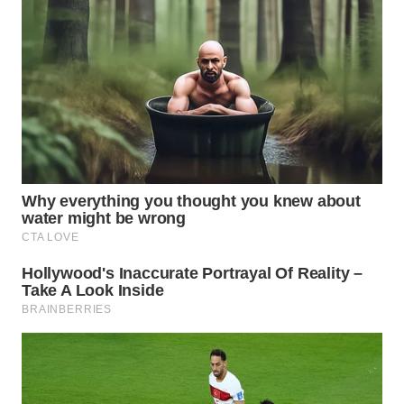
WN
BOROBUDUR
WN
MADURA
WN
SURABAYA
WN
NATUNA
WN
BINTAN
WN
MANDALIKA