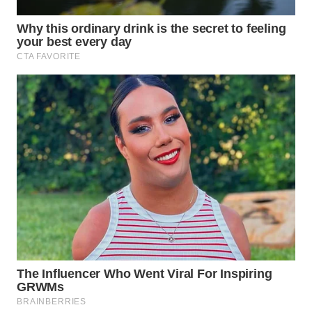
DANAU
TOBA
WN
NIAS
WN
LANGKAT
WN
TAPANULI
SELATAN
WN
TANJUNG
LESUNG
WN
KARO