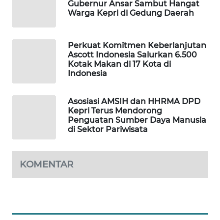
MKLI
Gubernur Ansar Sambut Hangat
Warga Kepri di Gedung Daerah
LPKKI
Perkuat Komitmen Keberlanjutan
LKKI
Ascott Indonesia Salurkan 6.500
Kotak Makan di 17 Kota di
Indonesia
KOPEKLIN
Asosiasi AMSIH dan HHRMA DPD
PORTAL
Kepri Terus Mendorong
KONSUMEN
Penguatan Sumber Daya Manusia
di Sektor Pariwisata
FORWAMKI
KOMENTAR
ALPERKLINAS
FORJASIDA