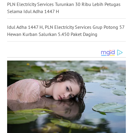
SULSEL
PLN Electricity Services Turunkan 30 Ribu Lebih Petugas
Selama Idul Adha 1447 H
WN
GORONTALO
Idul Adha 1447 H, PLN Electricity Services Grup Potong 57
Hewan Kurban Salurkan 5.450 Paket Daging
WN
SULUT
WN
MALUKU
WN
MALUT
WN
DAIRI
WN