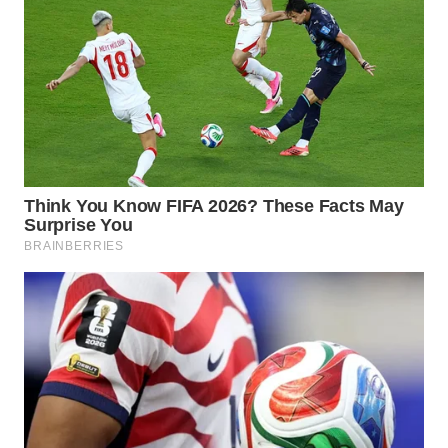
WN
LIKUPANG
WN
LABUANBAJO
WN
BORNEO
Wahana
Media
Group
WAHANA
NEWS
WAHANA
TANI