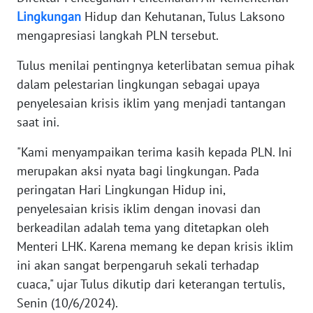
SUMUT
Lingkungan
Hidup dan Kehutanan, Tulus Laksono
mengapresiasi langkah PLN tersebut.
WN
JAKARTA
Tulus menilai pentingnya keterlibatan semua pihak
dalam pelestarian lingkungan sebagai upaya
WN
penyelesaian krisis iklim yang menjadi tantangan
JABAR
saat ini.
WN
"Kami menyampaikan terima kasih kepada PLN. Ini
BANTEN
merupakan aksi nyata bagi lingkungan. Pada
peringatan Hari Lingkungan Hidup ini,
WN
penyelesaian krisis iklim dengan inovasi dan
NTT
berkeadilan adalah tema yang ditetapkan oleh
Menteri LHK. Karena memang ke depan krisis iklim
WN
ini akan sangat berpengaruh sekali terhadap
KEPRI
cuaca," ujar Tulus dikutip dari keterangan tertulis,
Senin (10/6/2024).
WN