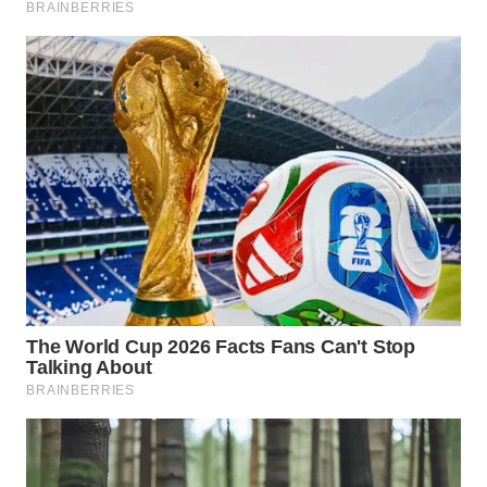
SUBANG
WN
SUKABUMI
WN
PURWAKARTA
WN
PRIANGAN
TIMUR
WN
SEMARANG
WN
SOLO