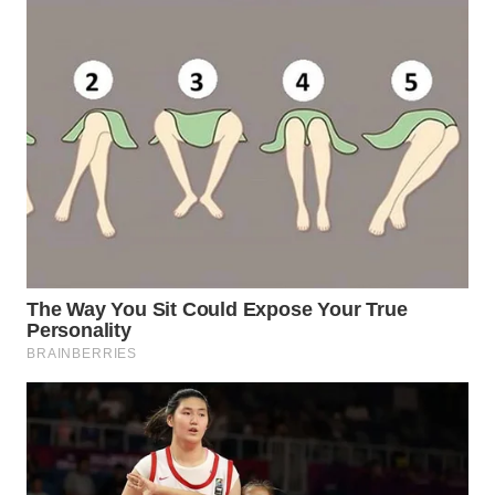
WN
PAKPAK
WN
KARAWANG
WN
BEKASI
WN
BOGOR
WN
DEPOK
WN
TAPANULI
UTARA