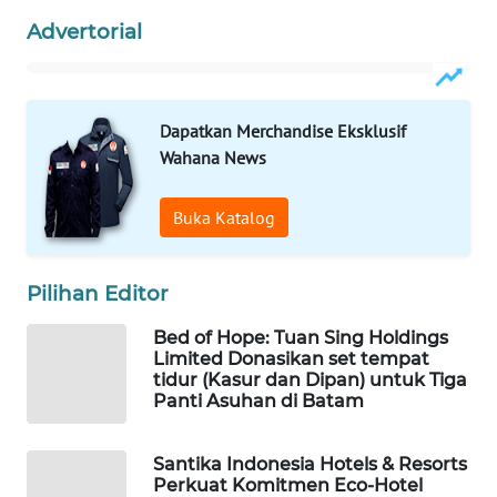
PERSONA
Advertorial
WAHANA
OTOMOTIF
Dapatkan Merchandise Eksklusif
Wahana News
WAHANA
HEALTH
Buka Katalog
WAHANA
DESA
WISATA
Pilihan Editor
Bed of Hope: Tuan Sing Holdings
LAPAK
Limited Donasikan set tempat
WAHANA
tidur (Kasur dan Dipan) untuk Tiga
Panti Asuhan di Batam
Wahana
Network
Santika Indonesia Hotels & Resorts
Perkuat Komitmen Eco-Hotel