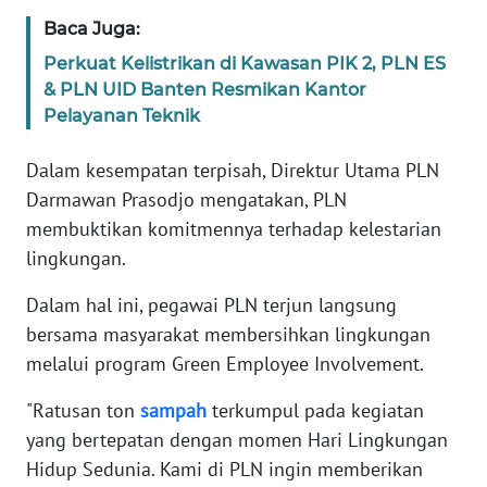
PAPUA
Baca Juga:
Perkuat Kelistrikan di Kawasan PIK 2, PLN ES
WN
PAPUA
& PLN UID Banten Resmikan Kantor
BARAT
Pelayanan Teknik
Dalam kesempatan terpisah, Direktur Utama PLN
WN
RIAU
Darmawan Prasodjo mengatakan, PLN
membuktikan komitmennya terhadap kelestarian
WN
lingkungan.
SERAMBI
Dalam hal ini, pegawai PLN terjun langsung
WN
bersama masyarakat membersihkan lingkungan
JAMBI
melalui program Green Employee Involvement.
"Ratusan ton
sampah
terkumpul pada kegiatan
WN
SULTRA
yang bertepatan dengan momen Hari Lingkungan
Hidup Sedunia. Kami di PLN ingin memberikan