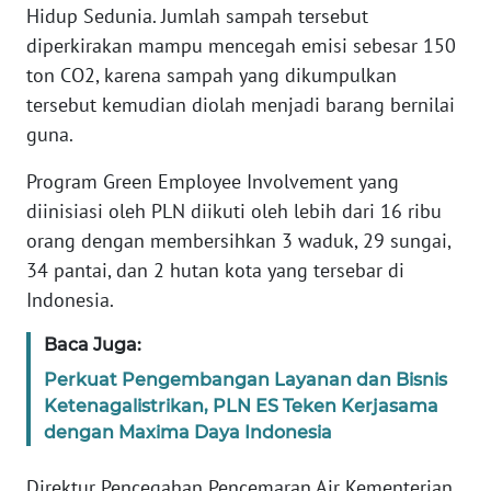
Hidup Sedunia. Jumlah sampah tersebut
TENTANG
diperkirakan mampu mencegah emisi sebesar 150
KAMI
ton CO2, karena sampah yang dikumpulkan
tersebut kemudian diolah menjadi barang bernilai
PEDOMAN
MEDIA
guna.
SIBER
Program Green Employee Involvement yang
diinisiasi oleh PLN diikuti oleh lebih dari 16 ribu
REDAKSI
orang dengan membersihkan 3 waduk, 29 sungai,
KARIR
34 pantai, dan 2 hutan kota yang tersebar di
Indonesia.
DISCLAIMER
Baca Juga:
Perkuat Pengembangan Layanan dan Bisnis
Wahana
News
Ketenagalistrikan, PLN ES Teken Kerjasama
Regional
dengan Maxima Daya Indonesia
WN
Direktur Pencegahan Pencemaran Air Kementerian