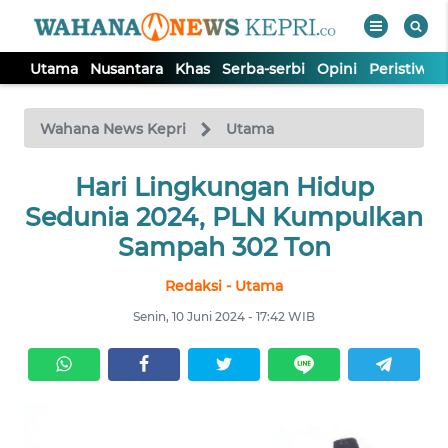
Utama
Nusantara
Khas
Serba-serbi
Opini
Peristiwa
WAHANA
Tutup
TV
Wahana News Kepri
Utama
Hari Lingkungan Hidup
UTAMA
Sedunia 2024, PLN Kumpulkan
NUSANTARA
Sampah 302 Ton
Redaksi - Utama
KHAS
Senin, 10 Juni 2024 - 17:42 WIB
SERBA-
SERBI
OPINI