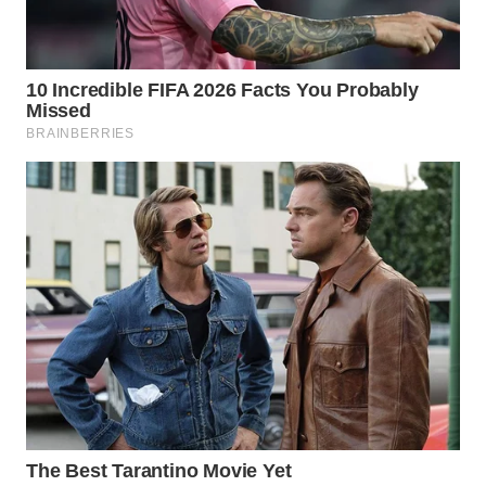
TANGERANG
WN
BINJAI
WN
CIREBON
WN
INDRAMAYU
WN
KUNINGAN
WN
MAJALENGKA
WN