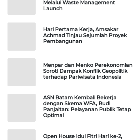
KONSUMEN
Melalui Waste Management
Launch
LISTRIK
MASYARAKAT
Hari Pertama Kerja, Amsakar
KELISTRIKAN
Achmad Tinjau Sejumlah Proyek
Pembangunan
WALINKI
ID
Menpar dan Menko Perekonomian
Soroti Dampak Konflik Geopolitik
MAWAKA
terhadap Pariwisata Indonesia
ID
MARTABAT
ASN Batam Kembali Bekerja
NET
dengan Skema WFA, Rudi
Panjaitan: Pelayanan Publik Tetap
Optimal
PLN
WATCH
Open House Idul Fitri Hari ke-2,