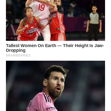
WN
SAMOSIR
WN
PADANG
LAWAS
WN
SUMEDANG
WN
CIANJUR
WN
KEPULAUAN
SERIBU
WN