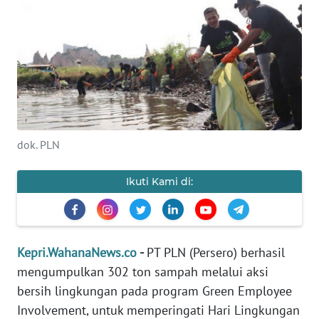
PERISTIWA
NATUNA
BINTAN
dok. PLN
Informasi
INDEKS
Ikuti Kami di:
BERITA
KONTAK
KAMI
Kepri.WahanaNews.co
-
PT PLN (Persero) berhasil
mengumpulkan 302 ton sampah melalui aksi
INFO
bersih lingkungan pada program Green Employee
IKLAN
Involvement, untuk memperingati Hari Lingkungan