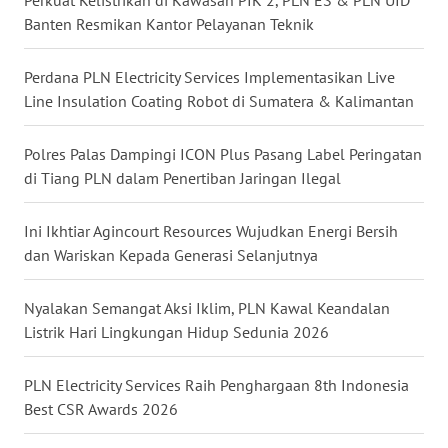
BALI
Banten Resmikan Kantor Pelayanan Teknik
WN
Perdana PLN Electricity Services Implementasikan Live
KALBAR
Line Insulation Coating Robot di Sumatera & Kalimantan
WN
Polres Palas Dampingi ICON Plus Pasang Label Peringatan
KALTENG
di Tiang PLN dalam Penertiban Jaringan Ilegal
WN
Ini Ikhtiar Agincourt Resources Wujudkan Energi Bersih
KALTARA
dan Wariskan Kepada Generasi Selanjutnya
WN
Nyalakan Semangat Aksi Iklim, PLN Kawal Keandalan
KALSEL
Listrik Hari Lingkungan Hidup Sedunia 2026
WN
PLN Electricity Services Raih Penghargaan 8th Indonesia
KALTIM
Best CSR Awards 2026
WN