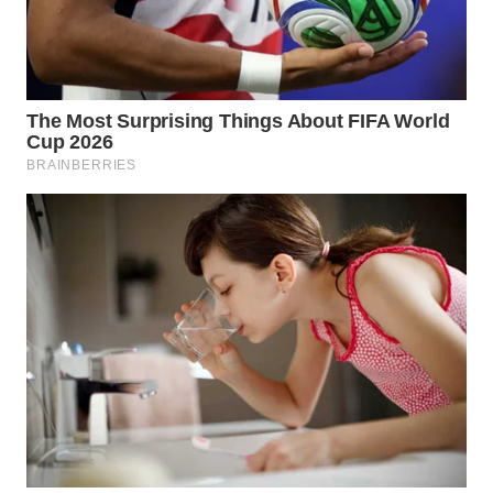
WAHANA
ADVOKAT
WAHANA
INFRASTRUKTUR
WAHANA
KONSUMEN
WAHANA
LISTRIK
WAHANA
TRAVEL
WAHANA
TV
WAHANANEWS