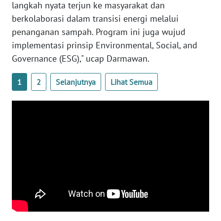
WN
langkah nyata terjun ke masyarakat dan
NTB
berkolaborasi dalam transisi energi melalui
penanganan sampah. Program ini juga wujud
WN
implementasi prinsip Environmental, Social, and
SULTENG
Governance (ESG)," ucap Darmawan.
WN
1
2
Selanjutnya
Lihat Semua
SULBAR
WN
BABEL
WN
SUMBAR
WN
SUMSEL
WN