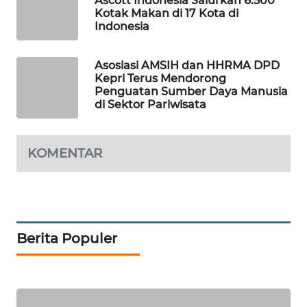
Ascott Indonesia Salurkan 6.500
PERSONA
Kotak Makan di 17 Kota di
Indonesia
WAHANA
OTOMOTIF
Asosiasi AMSIH dan HHRMA DPD
Kepri Terus Mendorong
Penguatan Sumber Daya Manusia
WAHANA
di Sektor Pariwisata
HEALTH
WAHANA
KOMENTAR
DESA
WISATA
LAPAK
WAHANA
Berita Populer
Wahana
Network