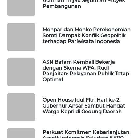
Achmad Tinjau Sejumlah Proyek
ID
Pembangunan
WAHANANEWS
CO ID
Menpar dan Menko Perekonomian
Soroti Dampak Konflik Geopolitik
terhadap Pariwisata Indonesia
WAHANANEWS
NET
ASN Batam Kembali Bekerja
dengan Skema WFA, Rudi
WAHANA
Panjaitan: Pelayanan Publik Tetap
SPORT
Optimal
WAHANA
UMKM
Open House Idul Fitri Hari ke-2,
Gubernur Ansar Sambut Hangat
Warga Kepri di Gedung Daerah
WAHANA
SELEB
Perkuat Komitmen Keberlanjutan
WAHANA