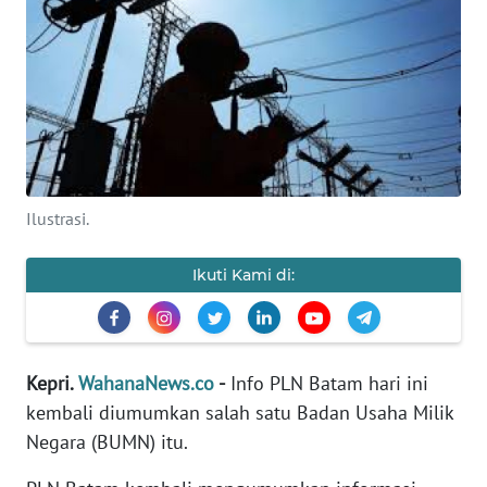
PERISTIWA
NATUNA
BINTAN
Ilustrasi.
Informasi
INDEKS
Ikuti Kami di:
BERITA
KONTAK
KAMI
Kepri.
WahanaNews.co
-
Info PLN Batam hari ini
kembali diumumkan salah satu Badan Usaha Milik
INFO
Negara (BUMN) itu.
IKLAN