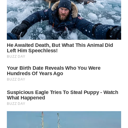
WN
PAKPAK
WN
KARAWANG
WN
BEKASI
WN
BOGOR
WN
DEPOK
WN
TAPANULI
UTARA