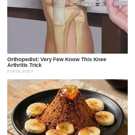
BALI
WN
KALBAR
WN
KALTENG
WN
KALTARA
WN
KALSEL
WN
KALTIM
WN