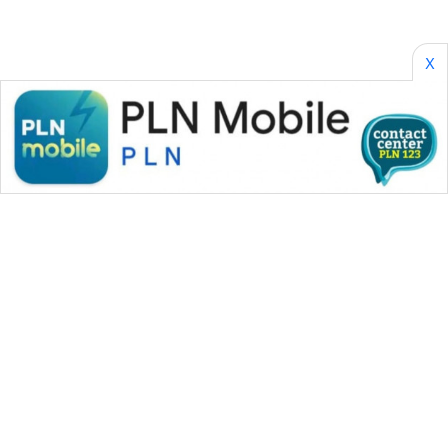
AKHLAK
X
ID
PERAPKI
NEWS
SONYA
ASA
NEWS
WAHANA MEDIA GROUP