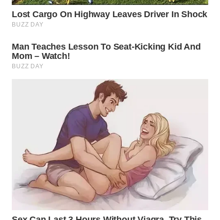
SUBANG
WN
SUKABUMI
WN
PURWAKARTA
WN
PRIANGAN
TIMUR
WN
SEMARANG
WN
SOLO