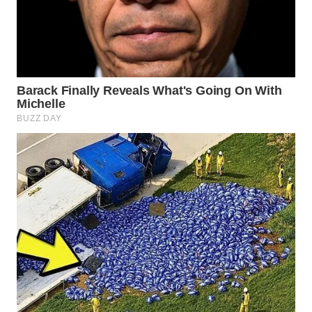
TANGERANG
WN
BINJAI
WN
CIREBON
WN
INDRAMAYU
WN
KUNINGAN
WN
MAJALENGKA
WN