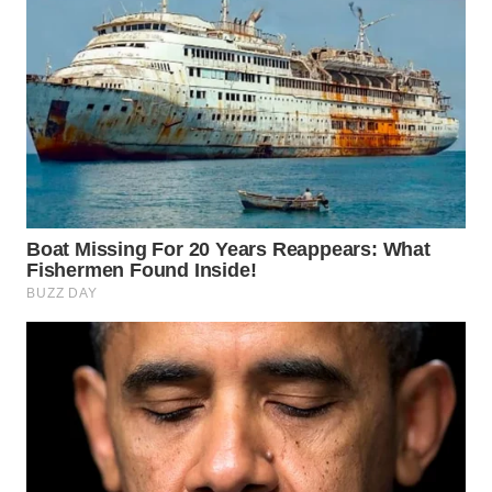
WN
SAMOSIR
WN
PADANG
LAWAS
WN
SUMEDANG
WN
CIANJUR
WN
KEPULAUAN
SERIBU
WN