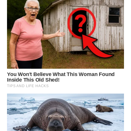
WN
SIMALUNGUN
WN
LABUHANBATU
WN
TAPANULI
TENGAH
WN DELI
SERDANG
WN
TEBING
TINGGI