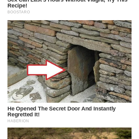
WN
BOROBUDUR
WN
MADURA
WN
SURABAYA
WN
NATUNA
WN
BINTAN
WN
MANDALIKA