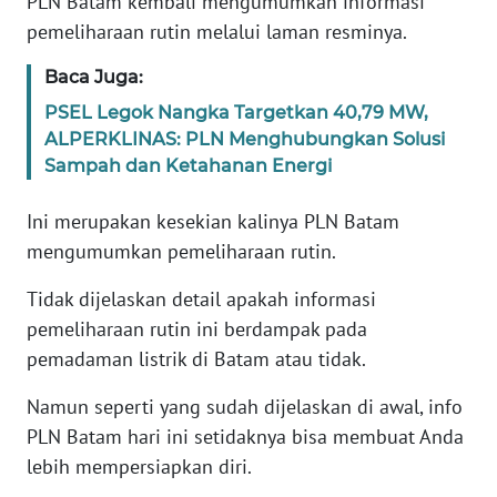
PLN Batam kembali mengumumkan informasi
TENTANG
pemeliharaan rutin melalui laman resminya.
KAMI
Baca Juga:
PEDOMAN
PSEL Legok Nangka Targetkan 40,79 MW,
MEDIA
ALPERKLINAS: PLN Menghubungkan Solusi
SIBER
Sampah dan Ketahanan Energi
REDAKSI
Ini merupakan kesekian kalinya PLN Batam
mengumumkan pemeliharaan rutin.
KARIR
Tidak dijelaskan detail apakah informasi
pemeliharaan rutin ini berdampak pada
DISCLAIMER
pemadaman listrik di Batam atau tidak.
Wahana
Namun seperti yang sudah dijelaskan di awal, info
News
Regional
PLN Batam hari ini setidaknya bisa membuat Anda
lebih mempersiapkan diri.
WN