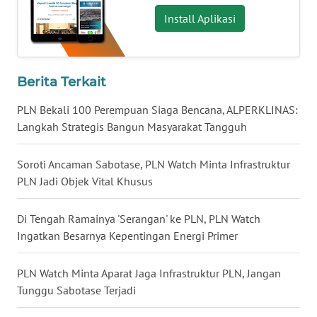
WN
NTB
Install Aplikasi
WN
SULTENG
Berita Terkait
WN
PLN Bekali 100 Perempuan Siaga Bencana, ALPERKLINAS:
SULBAR
Langkah Strategis Bangun Masyarakat Tangguh
WN
Soroti Ancaman Sabotase, PLN Watch Minta Infrastruktur
BABEL
PLN Jadi Objek Vital Khusus
WN
Di Tengah Ramainya 'Serangan' ke PLN, PLN Watch
SUMBAR
Ingatkan Besarnya Kepentingan Energi Primer
WN
PLN Watch Minta Aparat Jaga Infrastruktur PLN, Jangan
SUMSEL
Tunggu Sabotase Terjadi
WN