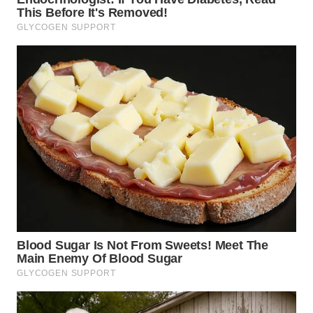
DANAU
TOBA
WN
NIAS
WN
LANGKAT
WN
TAPANULI
SELATAN
WN
TANJUNG
LESUNG
WN
KARO