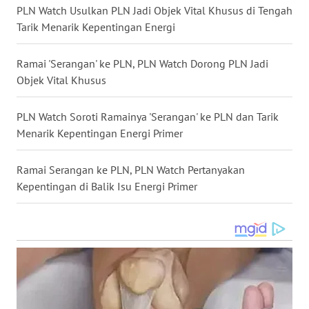
PLN Watch Usulkan PLN Jadi Objek Vital Khusus di Tengah
BENGKULU
Tarik Menarik Kepentingan Energi
WN
Ramai 'Serangan' ke PLN, PLN Watch Dorong PLN Jadi
LAMPUNG
Objek Vital Khusus
WN
JATENG
PLN Watch Soroti Ramainya 'Serangan' ke PLN dan Tarik
Menarik Kepentingan Energi Primer
WN
NUSANTARA
Ramai Serangan ke PLN, PLN Watch Pertanyakan
Kepentingan di Balik Isu Energi Primer
WN
JOGJA
WN
JATIM
WN