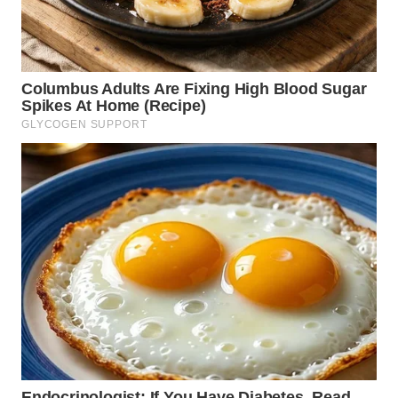
SULSEL
WN
GORONTALO
WN
SULUT
WN
MALUKU
WN
MALUT
WN
DAIRI
WN