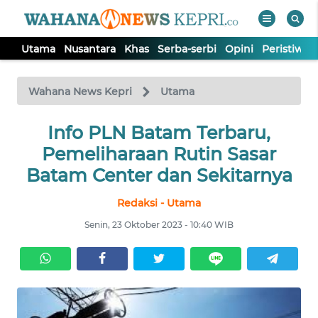
Utama
Nusantara
Khas
Serba-serbi
Opini
Peristiwa
WAHANA
Tutup
TV
Wahana News Kepri
Utama
Info PLN Batam Terbaru,
UTAMA
Pemeliharaan Rutin Sasar
NUSANTARA
Batam Center dan Sekitarnya
Redaksi - Utama
KHAS
Senin, 23 Oktober 2023 - 10:40 WIB
SERBA-
SERBI
OPINI