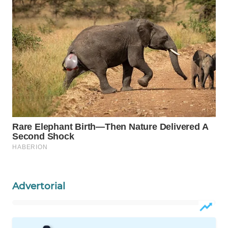
WN
LIKUPANG
WN
LABUANBAJO
WN
BORNEO
Wahana
Media
Group
WAHANA
NEWS
Advertorial
WAHANA
TANI