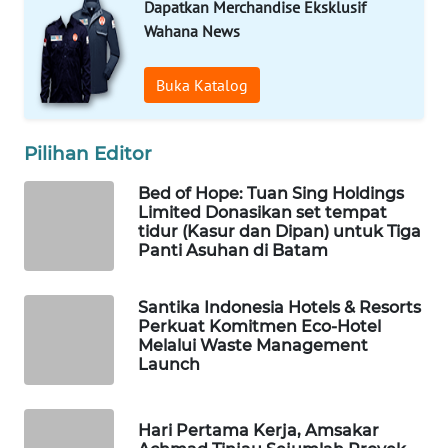
WAHANA
Dapatkan Merchandise Eksklusif
ADVOKAT
Wahana News
WAHANA
Buka Katalog
INFRASTRUKTUR
Pilihan Editor
WAHANA
KONSUMEN
Bed of Hope: Tuan Sing Holdings
Limited Donasikan set tempat
WAHANA
tidur (Kasur dan Dipan) untuk Tiga
LISTRIK
Panti Asuhan di Batam
WAHANA
Santika Indonesia Hotels & Resorts
TRAVEL
Perkuat Komitmen Eco-Hotel
Melalui Waste Management
Launch
WAHANA
TV
Hari Pertama Kerja, Amsakar
WAHANANEWS