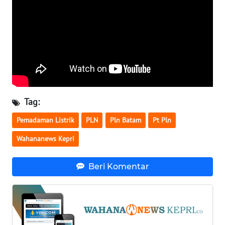
PAPUA
WN
PAPUA
BARAT
WN
RIAU
Tag:
WN
Pemadaman Listrik
PLN
Pln Batam
Pt Pln
SERAMBI
Wahananews Kepri
WN
JAMBI
Beri Komentar
WN
SULTRA