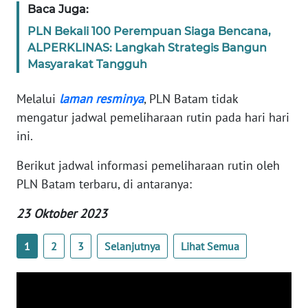
SUMUT
Baca Juga:
PLN Bekali 100 Perempuan Siaga Bencana,
WN
ALPERKLINAS: Langkah Strategis Bangun
JAKARTA
Masyarakat Tangguh
WN
Melalui
laman resminya
, PLN Batam tidak
JABAR
mengatur jadwal pemeliharaan rutin pada hari hari
ini.
WN
BANTEN
Berikut jadwal informasi pemeliharaan rutin oleh
PLN Batam terbaru, di antaranya:
WN
NTT
23 Oktober 2023
1
2
3
Selanjutnya
Lihat Semua
WN
KEPRI
WN