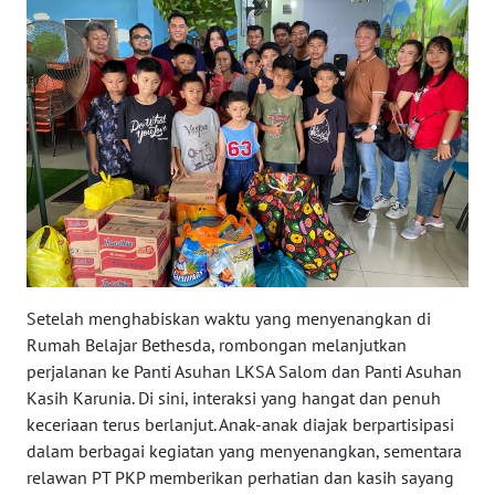
PAPUA
WN
PAPUA
BARAT
WN
RIAU
WN
SERAMBI
Setelah menghabiskan waktu yang menyenangkan di
WN
Rumah Belajar Bethesda, rombongan melanjutkan
JAMBI
perjalanan ke Panti Asuhan LKSA Salom dan Panti Asuhan
Kasih Karunia. Di sini, interaksi yang hangat dan penuh
WN
keceriaan terus berlanjut. Anak-anak diajak berpartisipasi
SULTRA
dalam berbagai kegiatan yang menyenangkan, sementara
relawan PT PKP memberikan perhatian dan kasih sayang