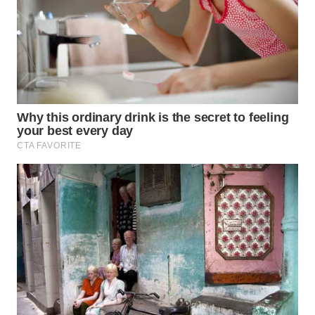
SUBANG
WN
SUKABUMI
WN
PURWAKARTA
WN
PRIANGAN
TIMUR
WN
SEMARANG
WN
SOLO