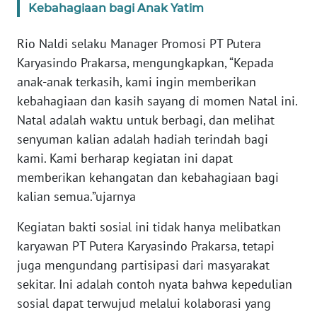
Kebahagiaan bagi Anak Yatim
BENGKULU
Rio Naldi selaku Manager Promosi PT Putera
WN
Karyasindo Prakarsa, mengungkapkan, “Kepada
LAMPUNG
anak-anak terkasih, kami ingin memberikan
kebahagiaan dan kasih sayang di momen Natal ini.
WN
Natal adalah waktu untuk berbagi, dan melihat
JATENG
senyuman kalian adalah hadiah terindah bagi
kami. Kami berharap kegiatan ini dapat
WN
NUSANTARA
memberikan kehangatan dan kebahagiaan bagi
kalian semua.”ujarnya
WN
JOGJA
Kegiatan bakti sosial ini tidak hanya melibatkan
karyawan PT Putera Karyasindo Prakarsa, tetapi
WN
juga mengundang partisipasi dari masyarakat
JATIM
sekitar. Ini adalah contoh nyata bahwa kepedulian
sosial dapat terwujud melalui kolaborasi yang
WN