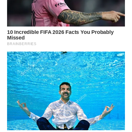
WN
PAKPAK
WN
KARAWANG
WN
BEKASI
WN
BOGOR
WN
DEPOK
WN
TAPANULI
UTARA