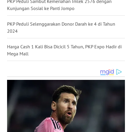
PKP Peduli Sambut Kemeriahan Imlek 2576 dengan
Kunjungan Sosial ke Panti Jompo
WN
SIMALUNGUN
PKP Peduli Selenggarakan Donor Darah ke 4 di Tahun
2024
WN
LABUHANBATU
Harga Cash 1 Kali Bisa Dicicil 5 Tahun, PKP Expo Hadir di
Mega Mall
WN
TAPANULI
TENGAH
WN DELI
SERDANG
WN
TEBING
TINGGI