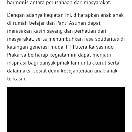
harmonis antara perusahaan dan masyarakat.
BALI
Dengan adanya kegiatan ini, diharapkan anak-anak
WN
di rumah belajar dan Panti Asuhan dapat
KALBAR
merasakan kasih sayang dan perhatian dari
masyarakat, serta menumbuhkan rasa solidaritas di
WN
kalangan generasi muda. PT Putera Karyasindo
KALTENG
Prakarsa berharap kegiatan ini dapat menjadi
inspirasi bagi banyak pihak lain untuk turut serta
WN
dalam aksi sosial demi kesejahteraan anak-anak
KALTARA
terkasih.
WN
KALSEL
WN
KALTIM
WN