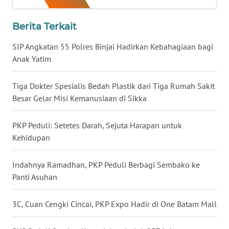
DANAU
TOBA
Berita Terkait
WN
SIP Angkatan 55 Polres Binjai Hadirkan Kebahagiaan bagi
NIAS
Anak Yatim
WN
Tiga Dokter Spesialis Bedah Plastik dari Tiga Rumah Sakit
LANGKAT
Besar Gelar Misi Kemanusiaan di Sikka
WN
PKP Peduli: Setetes Darah, Sejuta Harapan untuk
TAPANULI
Kehidupan
SELATAN
Indahnya Ramadhan, PKP Peduli Berbagi Sembako ke
WN
Panti Asuhan
TANJUNG
LESUNG
3C, Cuan Cengki Cincai, PKP Expo Hadir di One Batam Mall
WN
KARO