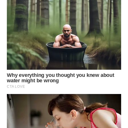
TANGERANG
WN
BINJAI
WN
CIREBON
WN
INDRAMAYU
WN
KUNINGAN
WN
MAJALENGKA
WN