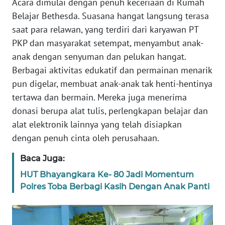
Acara dimulai dengan penuh keceriaan di Rumah
SUMUT
Belajar Bethesda. Suasana hangat langsung terasa
saat para relawan, yang terdiri dari karyawan PT
WN
PKP dan masyarakat setempat, menyambut anak-
JAKARTA
anak dengan senyuman dan pelukan hangat.
Berbagai aktivitas edukatif dan permainan menarik
WN
JABAR
pun digelar, membuat anak-anak tak henti-hentinya
tertawa dan bermain. Mereka juga menerima
WN
donasi berupa alat tulis, perlengkapan belajar dan
BANTEN
alat elektronik lainnya yang telah disiapkan
dengan penuh cinta oleh perusahaan.
WN
NTT
Baca Juga:
HUT Bhayangkara Ke- 80 Jadi Momentum
WN
Polres Toba Berbagi Kasih Dengan Anak Panti
KEPRI
WN