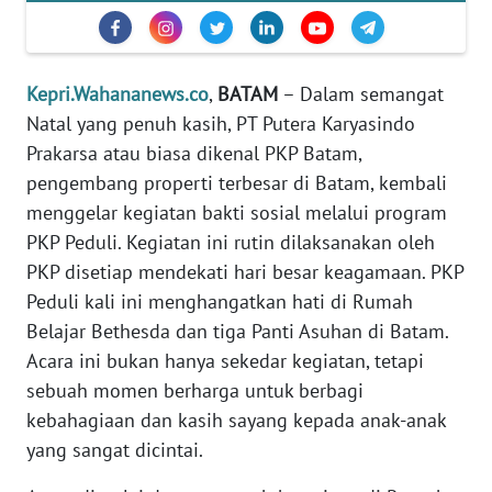
TENTANG
KAMI
Kepri.Wahananews.co
,
BATAM
– Dalam semangat
PEDOMAN
Natal yang penuh kasih, PT Putera Karyasindo
MEDIA
Prakarsa atau biasa dikenal PKP Batam,
SIBER
pengembang properti terbesar di Batam, kembali
REDAKSI
menggelar kegiatan bakti sosial melalui program
PKP Peduli. Kegiatan ini rutin dilaksanakan oleh
KARIR
PKP disetiap mendekati hari besar keagamaan. PKP
Peduli kali ini menghangatkan hati di Rumah
DISCLAIMER
Belajar Bethesda dan tiga Panti Asuhan di Batam.
Acara ini bukan hanya sekedar kegiatan, tetapi
Wahana
sebuah momen berharga untuk berbagi
News
kebahagiaan dan kasih sayang kepada anak-anak
Regional
yang sangat dicintai.
WN