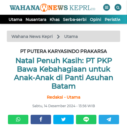
Utama
Nusantara
Khas
Serba-serbi
Opini
Peristiwa
WAHANA
Tutup
TV
Wahana News Kepri
Utama
PT PUTERA KARYASINDO PRAKARSA
UTAMA
Natal Penuh Kasih: PT PKP
NUSANTARA
Bawa Kebahagiaan untuk
Anak-Anak di Panti Asuhan
KHAS
Batam
Redaksi - Utama
SERBA-
SERBI
Sabtu, 14 Desember 2024 - 13:56 WIB
OPINI