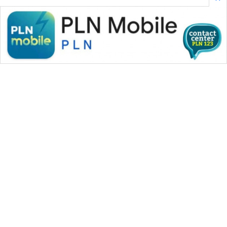
WAHANA MEDIA GROUP
|
|
|
WAHANA NEWS co
WAHANA TANI
WAHANA ADVOKAT
|
|
WAHANA INFRASTRUKTUR
WAHANA KONSUMEN
|
|
|
WAHANA LISTRIK
WAHANA TRAVEL
WAHANA TV