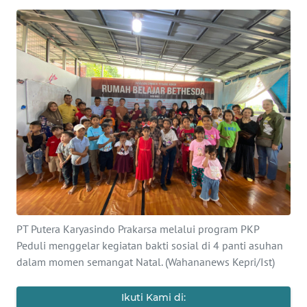
PERISTIWA
NATUNA
BINTAN
Informasi
INDEKS
BERITA
KONTAK
PT Putera Karyasindo Prakarsa melalui program PKP
KAMI
Peduli menggelar kegiatan bakti sosial di 4 panti asuhan
dalam momen semangat Natal. (Wahananews Kepri/Ist)
INFO
IKLAN
Ikuti Kami di: