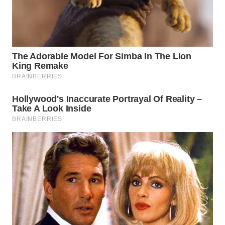
PERSONA
WAHANA
OTOMOTIF
WAHANA
HEALTH
WAHANA
DESA
WISATA
LAPAK
WAHANA
Wahana
Network