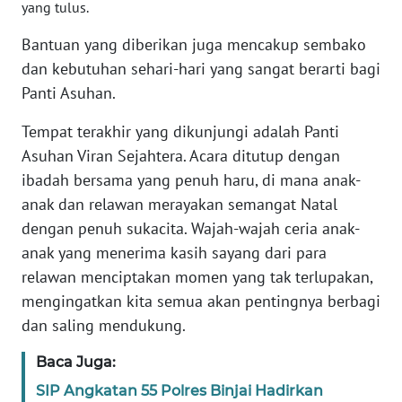
WN
yang tulus.
NTB
Bantuan yang diberikan juga mencakup sembako
dan kebutuhan sehari-hari yang sangat berarti bagi
WN
SULTENG
Panti Asuhan.
Tempat terakhir yang dikunjungi adalah Panti
WN
Asuhan Viran Sejahtera. Acara ditutup dengan
SULBAR
ibadah bersama yang penuh haru, di mana anak-
anak dan relawan merayakan semangat Natal
WN
BABEL
dengan penuh sukacita. Wajah-wajah ceria anak-
anak yang menerima kasih sayang dari para
WN
relawan menciptakan momen yang tak terlupakan,
SUMBAR
mengingatkan kita semua akan pentingnya berbagi
dan saling mendukung.
WN
SUMSEL
Baca Juga:
SIP Angkatan 55 Polres Binjai Hadirkan
WN