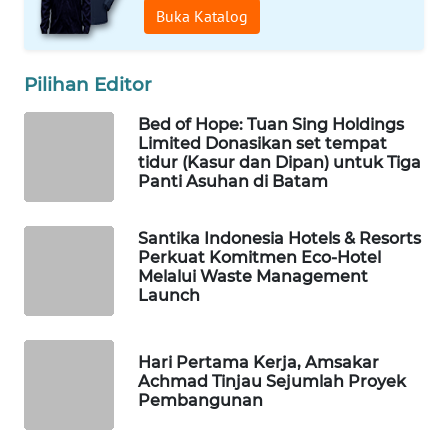
MKLI
Buka Katalog
LPKKI
Pilihan Editor
LKKI
Bed of Hope: Tuan Sing Holdings
Limited Donasikan set tempat
tidur (Kasur dan Dipan) untuk Tiga
KOPEKLIN
Panti Asuhan di Batam
PORTAL
KONSUMEN
Santika Indonesia Hotels & Resorts
Perkuat Komitmen Eco-Hotel
Melalui Waste Management
FORWAMKI
Launch
ALPERKLINAS
Hari Pertama Kerja, Amsakar
Achmad Tinjau Sejumlah Proyek
FORJASIDA
Pembangunan