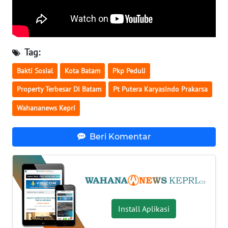
SULSEL
WN
GORONTALO
Tag:
Bakti Sosial
Kota Batam
Pkp Peduli
WN
SULUT
Property Terbesar Di Batam
Pt Putera Karyasindo Prakarsa
Wahananews Kepri
WN
MALUKU
Beri Komentar
WN
MALUT
WN
DAIRI
Install Aplikasi
WN