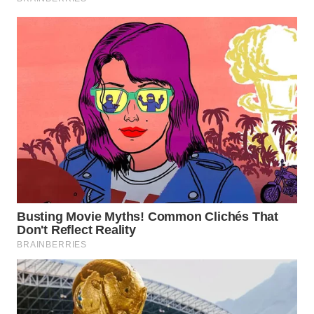
WAHANA
ADVOKAT
WAHANA
INFRASTRUKTUR
WAHANA
KONSUMEN
WAHANA
LISTRIK
WAHANA
TRAVEL
WAHANA
TV
WAHANANEWS