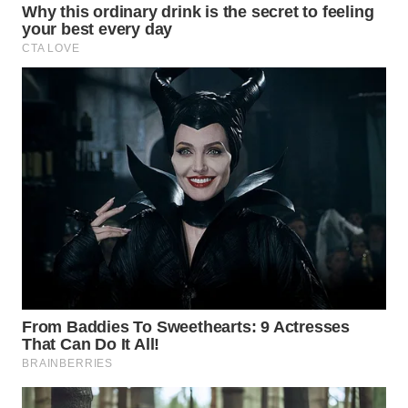
WN
SAMOSIR
WN
PADANG
LAWAS
WN
SUMEDANG
WN
CIANJUR
WN
KEPULAUAN
SERIBU
WN