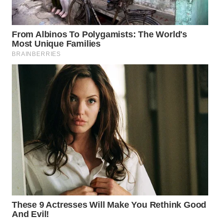
WN
BOROBUDUR
WN
MADURA
WN
SURABAYA
WN
NATUNA
WN
BINTAN
WN
MANDALIKA