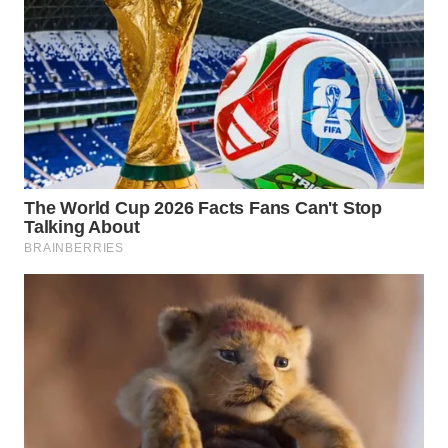
ID
WAHANANEWS
CO ID
WAHANANEWS
NET
WAHANA
SPORT
WAHANA
UMKM
WAHANA
SELEB
WAHANA