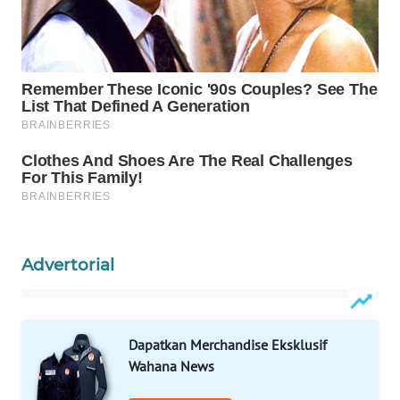
KONSUMEN
LISTRIK
MASYARAKAT
KELISTRIKAN
WALINKI
ID
MAWAKA
ID
Advertorial
MARTABAT
NET
PLN
Dapatkan Merchandise Eksklusif
WATCH
Wahana News