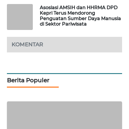
Asosiasi AMSIH dan HHRMA DPD
METRO
Kepri Terus Mendorong
JAKARTA
Penguatan Sumber Daya Manusia
NEWS
di Sektor Pariwisata
KRT
KOMENTAR
NEWS
KARING
NEWS
Berita Populer
JURNAL
MARITIM
HUMBANG
NEWS
GARONGGANG