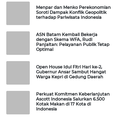
TAMBANG
NEWS
Menpar dan Menko Perekonomian
Soroti Dampak Konflik Geopolitik
terhadap Pariwisata Indonesia
SITUNGIR
NEWS
ASN Batam Kembali Bekerja
SIDIKALANG
dengan Skema WFA, Rudi
NEWS
Panjaitan: Pelayanan Publik Tetap
Optimal
SIBARAGAS
NEWS
Open House Idul Fitri Hari ke-2,
Gubernur Ansar Sambut Hangat
Warga Kepri di Gedung Daerah
METRO
SIANTAR
NEWS
Perkuat Komitmen Keberlanjutan
Ascott Indonesia Salurkan 6.500
METRO
Kotak Makan di 17 Kota di
MEDAN
Indonesia
NEWS