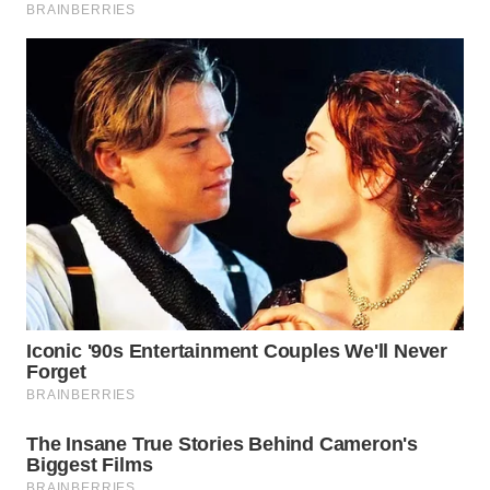
WN
LIKUPANG
WN
LABUANBAJO
WN
BORNEO
Wahana
Media
Group
WAHANA
NEWS
WAHANA
TANI