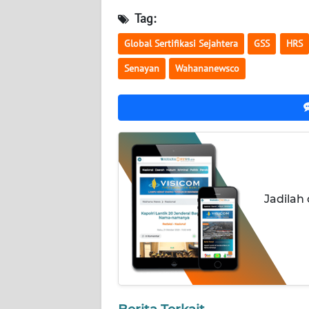
Tag:
WN
LAMPUNG
Global Sertifikasi Sejahtera
GSS
HRS
Senayan
Wahananewsco
WN
JATENG
WN
NUSANTARA
WN
JOGJA
Jadilah
WN
JATIM
WN
BALI