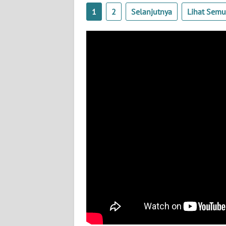
1
2
Selanjutnya
Lihat Sem
WN
SULTENG
WN
SULBAR
WN
BABEL
WN
SUMBAR
WN
SUMSEL
WN
BENGKULU