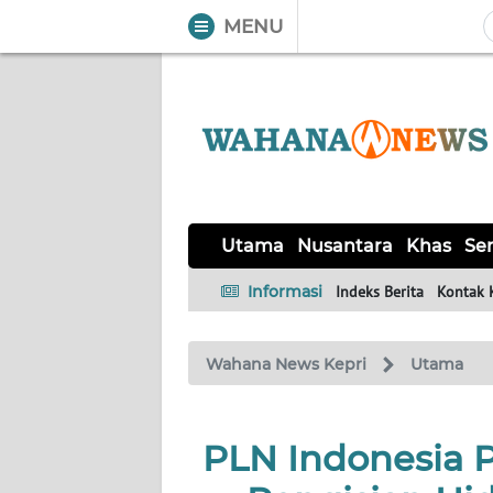
MENU
WAHANA
Tutup
TV
UTAMA
NUSANTARA
Utama
Nusantara
Khas
Ser
KHAS
Informasi
Indeks Berita
Kontak 
SERBA-
Wahana News Kepri
Utama
SERBI
OPINI
PLN Indonesia 