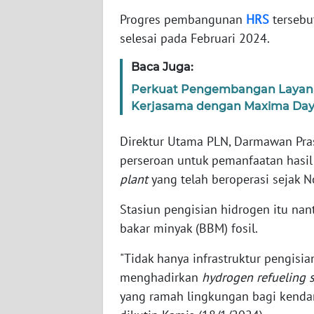
Progres pembangunan
HRS
tersebu
WN
JAKARTA
selesai pada Februari 2024.
Baca Juga:
WN
JABAR
Perkuat Pengembangan Layanan 
Kerjasama dengan Maxima Day
WN
BANTEN
Direktur Utama PLN, Darmawan Pras
perseroan untuk pemanfaatan hasil
WN
plant
yang telah beroperasi sejak 
NTT
Stasiun pengisian hidrogen itu nan
bakar minyak (BBM) fosil.
WN
KEPRI
"Tidak hanya infrastruktur pengisia
menghadirkan
hydrogen refueling s
WN
PAPUA
yang ramah lingkungan bagi kendar