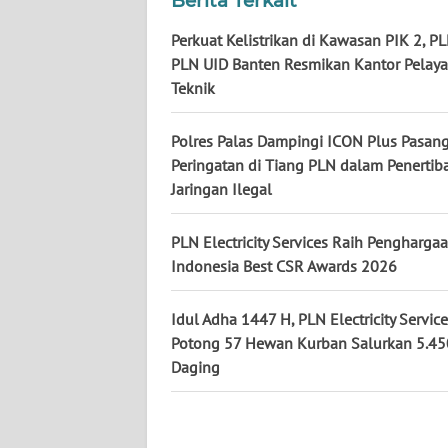
Berita Terkait
WN
Perkuat Kelistrikan di Kawasan PIK 2, P
KALBAR
PLN UID Banten Resmikan Kantor Pelay
Teknik
WN
KALTENG
Polres Palas Dampingi ICON Plus Pasan
Peringatan di Tiang PLN dalam Penertib
WN
Jaringan Ilegal
KALTARA
PLN Electricity Services Raih Pengharga
WN
Indonesia Best CSR Awards 2026
KALSEL
Idul Adha 1447 H, PLN Electricity Servic
WN
Potong 57 Hewan Kurban Salurkan 5.45
KALTIM
Daging
WN
SULSEL