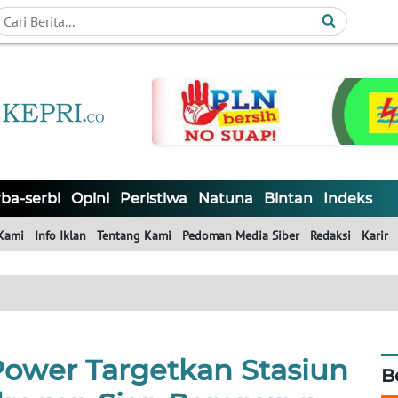
ba-serbi
Opini
Peristiwa
Natuna
Bintan
Indeks
Kami
Info Iklan
Tentang Kami
Pedoman Media Siber
Redaksi
Karir
Power Targetkan Stasiun
B