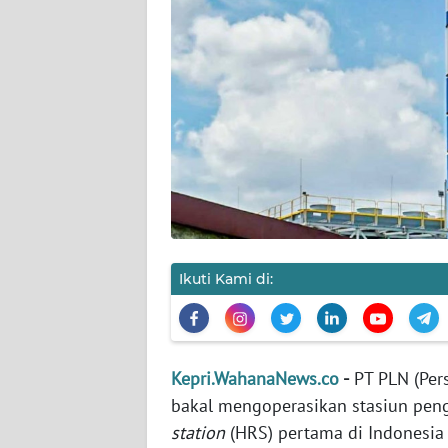
KAMI
PEDOMAN
MEDIA
SIBER
REDAKSI
KARIR
DISCLAIMER
Ikuti Kami di:
Wahana
News
Regional
Kepri.WahanaNews.co
-
PT PLN (Pers
WN
bakal mengoperasikan stasiun pen
SUMUT
station
(HRS) pertama di Indonesia 