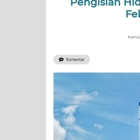
Pengisian Hi
PERISTIWA
Fe
NATUNA
BINTAN
Kamis,
Informasi
Komentar
INDEKS
BERITA
KONTAK
KAMI
INFO
IKLAN
TENTANG