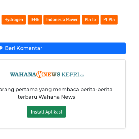
Hydrogen
IFHE
Indonesia Power
Pln Ip
Pt Pln
Beri Komentar
 orang pertama yang membaca berita-berita
terbaru Wahana News
Install Aplikasi