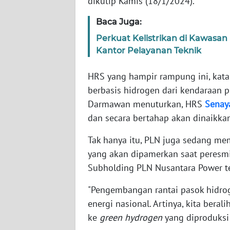
dikutip Kamis (18/1/2024).
WN
Baca Juga:
PAPUA
BARAT
Perkuat Kelistrikan di Kawasa
Kantor Pelayanan Teknik
WN
RIAU
HRS yang hampir rampung ini, kata
berbasis hidrogen dari kendaraan 
WN
Darmawan menuturkan, HRS
Senay
SERAMBI
dan secara bertahap akan dinaikka
WN
Tak hanya itu, PLN juga sedang mem
JAMBI
yang akan dipamerkan saat peresm
Subholding PLN Nusantara Power te
WN
SULTRA
"Pengembangan rantai pasok hidrog
energi nasional. Artinya, kita bera
WN
ke
green hydrogen
yang diproduksi
NTB