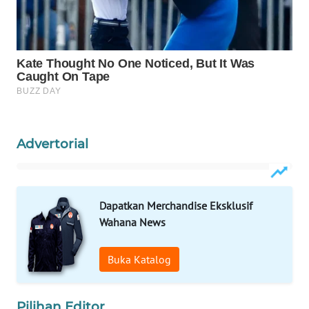
WAHANA
ADVOKAT
WAHANA
INFRASTRUKTUR
WAHANA
KONSUMEN
Advertorial
WAHANA
LISTRIK
Dapatkan Merchandise Eksklusif
WAHANA
TRAVEL
Wahana News
WAHANA
Buka Katalog
TV
Pilihan Editor
WAHANANEWS