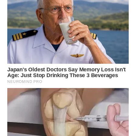
DANAU
TOBA
WN
NIAS
WN
LANGKAT
WN
TAPANULI
SELATAN
WN
TANJUNG
LESUNG
WN
KARO