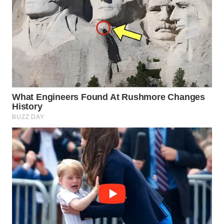
WN
LIKUPANG
WN
LABUANBAJO
WN
BORNEO
Wahana
Media
Group
WAHANA
NEWS
WAHANA
TANI