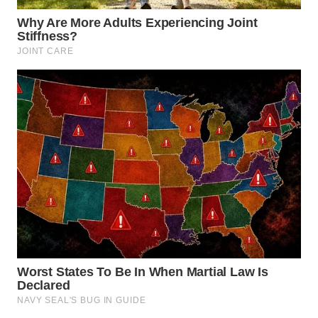
WN
PAKPAK
WN
KARAWANG
WN
BEKASI
WN
BOGOR
WN
DEPOK
WN
TAPANULI
UTARA