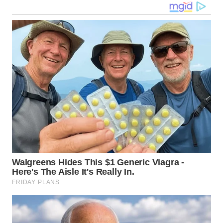
SULSEL
WN
GORONTALO
WN
SULUT
WN
MALUKU
WN
MALUT
WN
DAIRI
WN