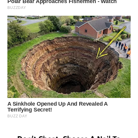
TANGERANG
WN
BINJAI
WN
CIREBON
WN
INDRAMAYU
WN
KUNINGAN
WN
MAJALENGKA
WN