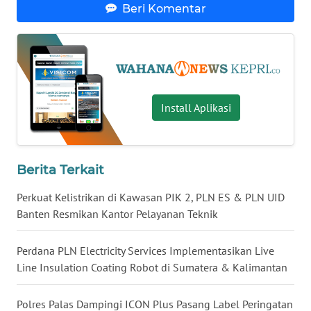
Beri Komentar
BENGKULU
WN
LAMPUNG
WN
Install Aplikasi
JATENG
WN
NUSANTARA
Berita Terkait
Perkuat Kelistrikan di Kawasan PIK 2, PLN ES & PLN UID
WN
Banten Resmikan Kantor Pelayanan Teknik
JOGJA
Perdana PLN Electricity Services Implementasikan Live
WN
Line Insulation Coating Robot di Sumatera & Kalimantan
JATIM
Polres Palas Dampingi ICON Plus Pasang Label Peringatan
WN