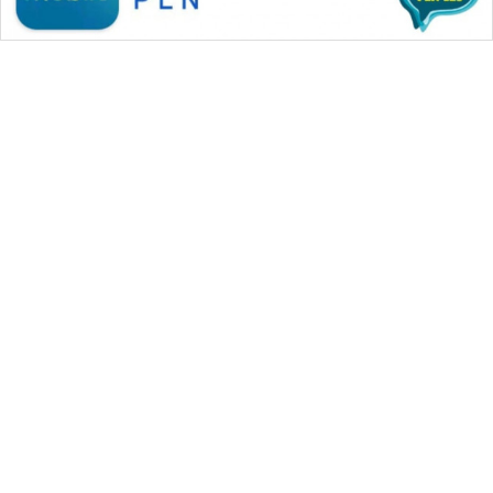
WAHANA MEDIA GROUP
|
|
|
WAHANA NEWS co
WAHANA TANI
WAHANA ADVOKAT
|
|
WAHANA INFRASTRUKTUR
WAHANA KONSUMEN
|
|
|
WAHANA LISTRIK
WAHANA TRAVEL
WAHANA TV
|
|
|
WAHANANEWS id
WAHANANEWS CO ID
WAHANANEWS NET
|
|
|
WAHANA SPORT ID
Wahana UMKM
Wahana Seleb
|
|
|
Wahana Persona
Wahana Otomotif
Wahana Health
|
Wahana Desa Wisata
Lapak Wahana