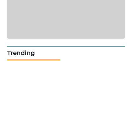
MKLI
LPKKI
LKKI
KOPEKLIN
Trending
PORTAL
KONSUMEN
FORWAMKI
ALPERKLINAS
FORJASIDA