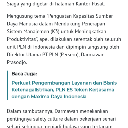
Siaga yang digelar di halaman Kantor Pusat.
TENTANG
KAMI
Mengusung tema "Penguatan Kapasitas Sumber
Daya Manusia dalam Mendukung Penerapan
PEDOMAN
Sistem Manajemen (K3) untuk Meningkatkan
MEDIA
Produktivitas", apel dilakukan serentak oleh seluruh
SIBER
unit PLN di Indonesia dan dipimpin langsung oleh
Direktur Utama PT PLN (Persero), Darmawan
REDAKSI
Prasodjo.
KARIR
Baca Juga:
Perkuat Pengembangan Layanan dan Bisnis
DISCLAIMER
Ketenagalistrikan, PLN ES Teken Kerjasama
dengan Maxima Daya Indonesia
Wahana
News
Regional
Dalam sambutannya, Darmawan menekankan
pentingnya safety culture dalam pekerjaan sehari-
WN
sehari sehingga menjadi budaya yang tertanam