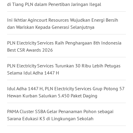
di Tiang PLN dalam Penertiban Jaringan Ilegal
BALI
Ini Ikhtiar Agincourt Resources Wujudkan Energi Bersih
WN
KALBAR
dan Wariskan Kepada Generasi Selanjutnya
WN
PLN Electricity Services Raih Penghargaan 8th Indonesia
KALTENG
Best CSR Awards 2026
WN
PLN Electricity Services Turunkan 30 Ribu Lebih Petugas
KALTARA
Selama Idul Adha 1447 H
WN
Idul Adha 1447 H, PLN Electricity Services Grup Potong 57
KALSEL
Hewan Kurban Salurkan 5.450 Paket Daging
WN
PAMA Cluster SSBA Gelar Penanaman Pohon sebagai
KALTIM
Sarana Edukasi K3 di Lingkungan Sekolah
WN