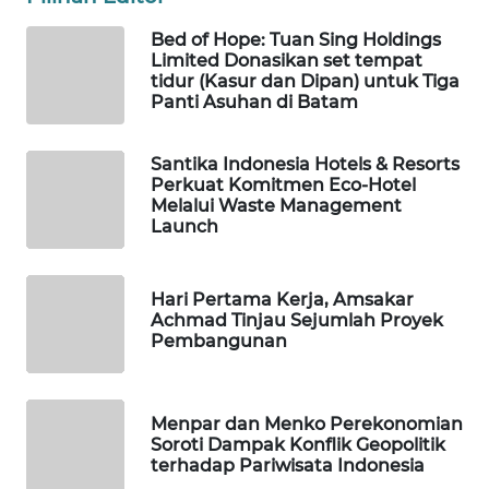
ID
Bed of Hope: Tuan Sing Holdings
Limited Donasikan set tempat
WAHANANEWS
tidur (Kasur dan Dipan) untuk Tiga
Panti Asuhan di Batam
CO ID
WAHANANEWS
Santika Indonesia Hotels & Resorts
NET
Perkuat Komitmen Eco-Hotel
Melalui Waste Management
Launch
WAHANA
SPORT
Hari Pertama Kerja, Amsakar
Achmad Tinjau Sejumlah Proyek
WAHANA
Pembangunan
UMKM
WAHANA
Menpar dan Menko Perekonomian
SELEB
Soroti Dampak Konflik Geopolitik
terhadap Pariwisata Indonesia
WAHANA