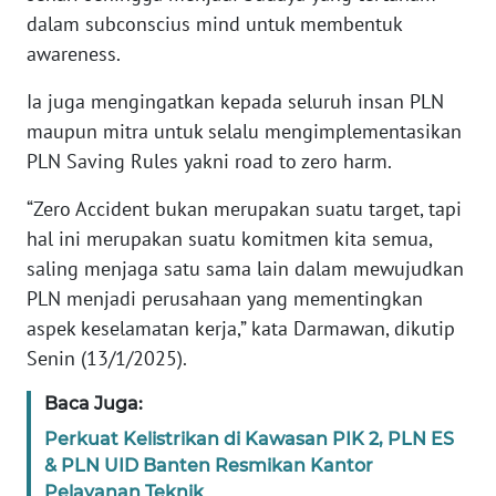
SUMUT
dalam subconscius mind untuk membentuk
awareness.
WN
JAKARTA
Ia juga mengingatkan kepada seluruh insan PLN
maupun mitra untuk selalu mengimplementasikan
WN
PLN Saving Rules yakni road to zero harm.
JABAR
“Zero Accident bukan merupakan suatu target, tapi
WN
hal ini merupakan suatu komitmen kita semua,
BANTEN
saling menjaga satu sama lain dalam mewujudkan
PLN menjadi perusahaan yang mementingkan
WN
aspek keselamatan kerja,” kata Darmawan, dikutip
NTT
Senin (13/1/2025).
WN
Baca Juga:
KEPRI
Perkuat Kelistrikan di Kawasan PIK 2, PLN ES
& PLN UID Banten Resmikan Kantor
WN
Pelayanan Teknik