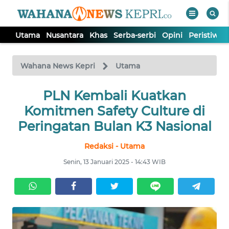
Utama
Nusantara
Khas
Serba-serbi
Opini
Peristiwa
WAHANA
Tutup
TV
Wahana News Kepri
Utama
PLN Kembali Kuatkan
UTAMA
Komitmen Safety Culture di
NUSANTARA
Peringatan Bulan K3 Nasional
Redaksi - Utama
KHAS
Senin, 13 Januari 2025 - 14:43 WIB
SERBA-
SERBI
OPINI