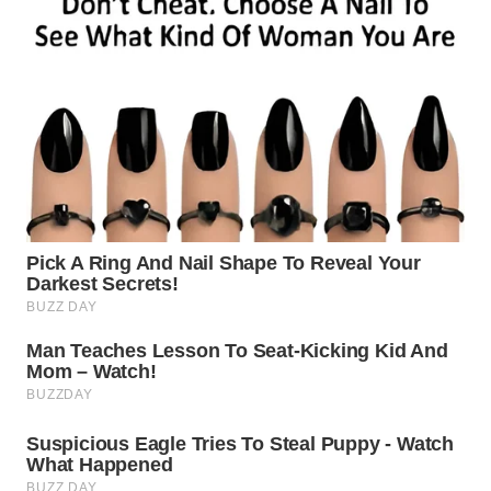
SUBANG
WN
SUKABUMI
WN
PURWAKARTA
WN
PRIANGAN
TIMUR
WN
SEMARANG
WN
SOLO