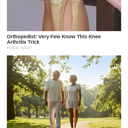
WN
SIMALUNGUN
WN
LABUHANBATU
WN
TAPANULI
TENGAH
WN DELI
SERDANG
WN
TEBING
TINGGI