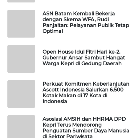
PERSONA
ASN Batam Kembali Bekerja
dengan Skema WFA, Rudi
WAHANA
Panjaitan: Pelayanan Publik Tetap
OTOMOTIF
Optimal
WAHANA
HEALTH
Open House Idul Fitri Hari ke-2,
Gubernur Ansar Sambut Hangat
Warga Kepri di Gedung Daerah
WAHANA
DESA
WISATA
Perkuat Komitmen Keberlanjutan
Ascott Indonesia Salurkan 6.500
Kotak Makan di 17 Kota di
LAPAK
Indonesia
WAHANA
Wahana
Asosiasi AMSIH dan HHRMA DPD
Network
Kepri Terus Mendorong
Penguatan Sumber Daya Manusia
di Sektor Pariwisata