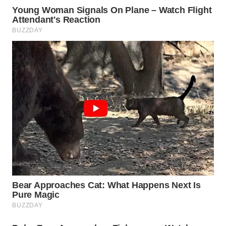
WN
SAMOSIR
WN
PADANG
LAWAS
WN
SUMEDANG
WN
CIANJUR
WN
KEPULAUAN
SERIBU
WN