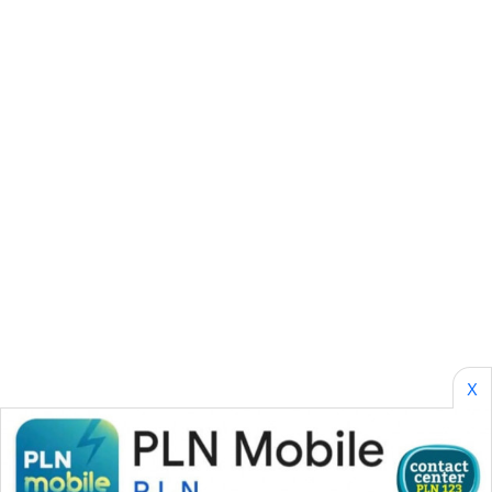
AKHLAK
ID
PERAPKI
NEWS
SONYA
ASA
NEWS
X