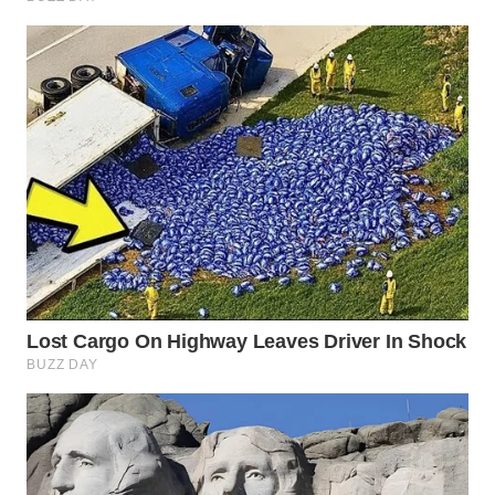
WN
BOROBUDUR
WN
MADURA
WN
SURABAYA
WN
NATUNA
WN
BINTAN
WN
MANDALIKA