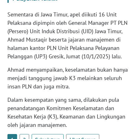
PAPUA
Sementara di Jawa Timur, apel diikuti 16 Unit
WN
Pelaksana dipimpin oleh General Manager PT PLN
PAPUA
(Persero) Unit Induk Distribusi (UID) Jawa Timur,
BARAT
Ahmad Mustaqir beserta jajaran manajemen di
halaman kantor PLN Unit Pelaksana Pelayanan
WN
RIAU
Pelanggan (UP3) Gresik, Jumat (10/1/2025) lalu.
Ahmad menyampaikan, keselamatan bukan hanya
WN
menjadi tanggung jawab K3 melainkan seluruh
SERAMBI
insan PLN dan juga mitra.
WN
Dalam kesempatan yang sama, dilakukan pula
JAMBI
penandatangan Komitmen Keselamatan dan
Kesehatan Kerja (K3), Keamanan dan Lingkungan
WN
SULTRA
oleh jajaran manajemen.