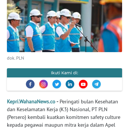
PERISTIWA
NATUNA
BINTAN
dok. PLN
Informasi
INDEKS
Ikuti Kami di:
BERITA
KONTAK
KAMI
Kepri.WahanaNews.co
-
Peringati bulan Kesehatan
dan Keselamatan Kerja (K3) Nasional, PT PLN
INFO
(Persero) kembali kuatkan komitmen safety culture
IKLAN
kepada pegawai maupun mitra kerja dalam Apel