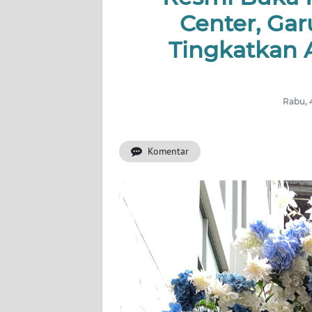
PERISTIWA
Center, Gar
NATUNA
Tingkatkan A
BINTAN
Rabu, 
Informasi
INDEKS
Komentar
BERITA
KONTAK
KAMI
INFO
IKLAN
TENTANG