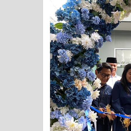
KAMI
PEDOMAN
MEDIA
SIBER
REDAKSI
KARIR
DISCLAIMER
Wahana
News
Regional
WN
SUMUT