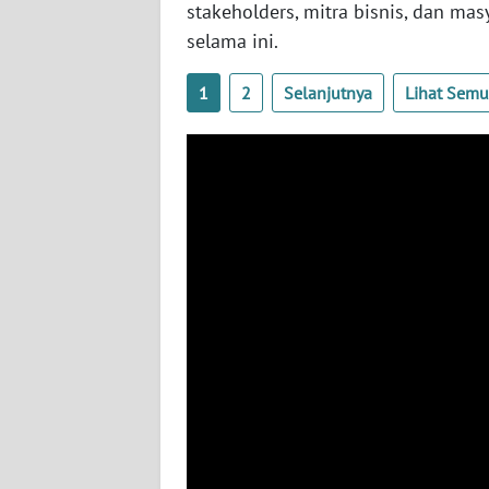
stakeholders, mitra bisnis, dan ma
selama ini.
WN
LAMPUNG
1
2
Selanjutnya
Lihat Sem
WN
JATENG
WN
NUSANTARA
WN
JOGJA
WN
JATIM
WN
BALI