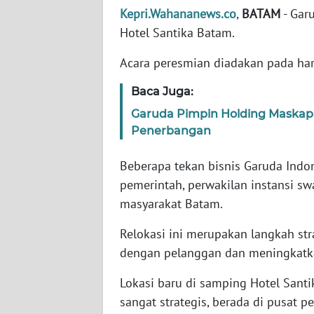
Kepri.Wahananews.co
,
BATAM
- Gar
WN
Hotel Santika Batam.
PAPUA
BARAT
Acara peresmian diadakan pada hari
WN
Baca Juga:
RIAU
Garuda Pimpin Holding Maskap
Penerbangan
WN
SERAMBI
Beberapa tekan bisnis Garuda Indone
pemerintah, perwakilan instansi swa
WN
JAMBI
masyarakat Batam.
Relokasi ini merupakan langkah st
WN
dengan pelanggan dan meningkatka
SULTRA
Lokasi baru di samping Hotel Santik
WN
sangat strategis, berada di pusat
NTB