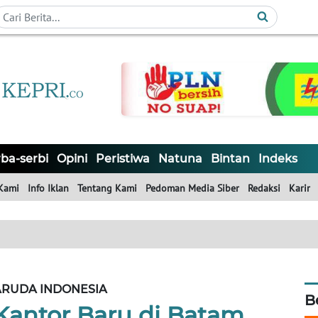
ba-serbi
Opini
Peristiwa
Natuna
Bintan
Indeks
Kami
Info Iklan
Tentang Kami
Pedoman Media Siber
Redaksi
Karir
RUDA INDONESIA
B
Kantor Baru di Batam