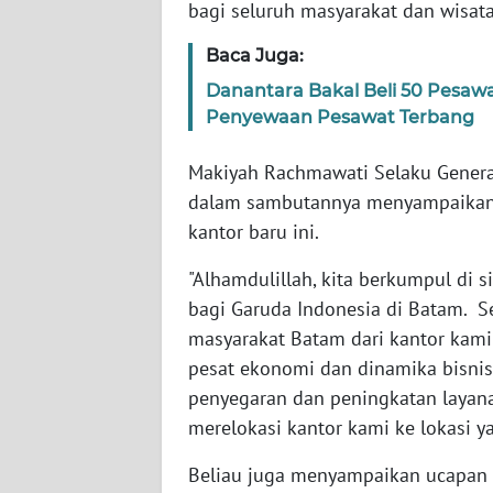
bagi seluruh masyarakat dan wisat
WN
Baca Juga:
SULTENG
Danantara Bakal Beli 50 Pesa
Penyewaan Pesawat Terbang
WN
SULBAR
Makiyah Rachmawati Selaku Genera
dalam sambutannya menyampaikan 
WN
kantor baru ini.
BABEL
"Alhamdulillah, kita berkumpul di 
WN
bagi Garuda Indonesia di Batam. S
SUMBAR
masyarakat Batam dari kantor kam
pesat ekonomi dan dinamika bisnis
WN
SUMSEL
penyegaran dan peningkatan layan
merelokasi kantor kami ke lokasi ya
WN
Beliau juga menyampaikan ucapan t
BENGKULU