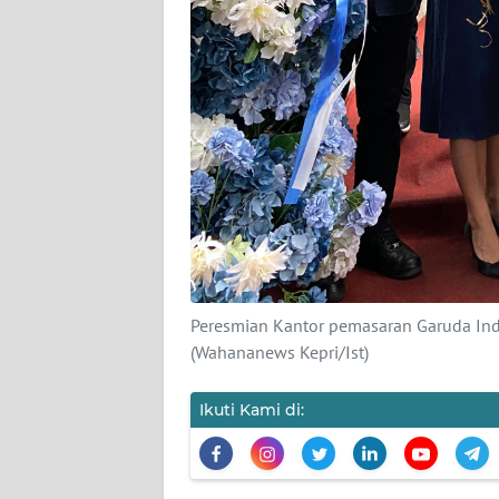
WN
JAKARTA
WN
JABAR
WN
BANTEN
WN
NTT
Peresmian Kantor pemasaran Garuda Indo
(Wahananews Kepri/Ist)
WN
KEPRI
Ikuti Kami di:
WN
PAPUA