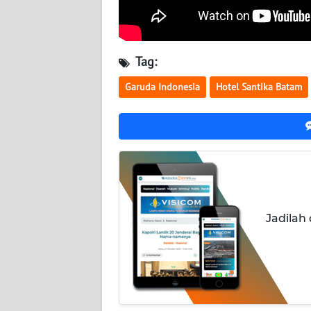
WN
KALBAR
Tag:
WN
Garuda Indonesia
Hotel Santika Batam
KALTENG
WN
KALTARA
WN
KALSEL
Jadilah
WN
KALTIM
WN
SULSEL