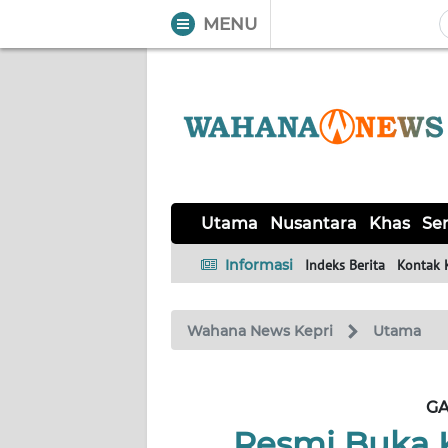
MENU
WAHANA
Tutup
TV
UTAMA
NUSANTARA
Utama
Nusantara
Khas
Ser
KHAS
Informasi
Indeks Berita
Kontak 
SERBA-
Wahana News Kepri
Utama
SERBI
OPINI
GA
Resmi Buka 