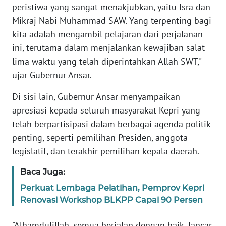
PAPUA
peristiwa yang sangat menakjubkan, yaitu Isra dan
Mikraj Nabi Muhammad SAW. Yang terpenting bagi
WN
kita adalah mengambil pelajaran dari perjalanan
PAPUA
ini, terutama dalam menjalankan kewajiban salat
BARAT
lima waktu yang telah diperintahkan Allah SWT,"
ujar Gubernur Ansar.
WN
RIAU
Di sisi lain, Gubernur Ansar menyampaikan
apresiasi kepada seluruh masyarakat Kepri yang
WN
telah berpartisipasi dalam berbagai agenda politik
SERAMBI
penting, seperti pemilihan Presiden, anggota
legislatif, dan terakhir pemilihan kepala daerah.
WN
JAMBI
Baca Juga:
Perkuat Lembaga Pelatihan, Pemprov Kepri
WN
Renovasi Workshop BLKPP Capai 90 Persen
SULTRA
"Alhamdulillah, semua berjalan dengan baik, lancar,