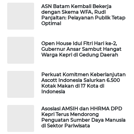
TAMBANG
ASN Batam Kembali Bekerja
NEWS
dengan Skema WFA, Rudi
Panjaitan: Pelayanan Publik Tetap
SITUNGIR
Optimal
NEWS
Open House Idul Fitri Hari ke-2,
SIDIKALANG
Gubernur Ansar Sambut Hangat
NEWS
Warga Kepri di Gedung Daerah
SIBARAGAS
NEWS
Perkuat Komitmen Keberlanjutan
Ascott Indonesia Salurkan 6.500
Kotak Makan di 17 Kota di
METRO
Indonesia
SIANTAR
NEWS
Asosiasi AMSIH dan HHRMA DPD
Kepri Terus Mendorong
METRO
Penguatan Sumber Daya Manusia
MEDAN
di Sektor Pariwisata
NEWS