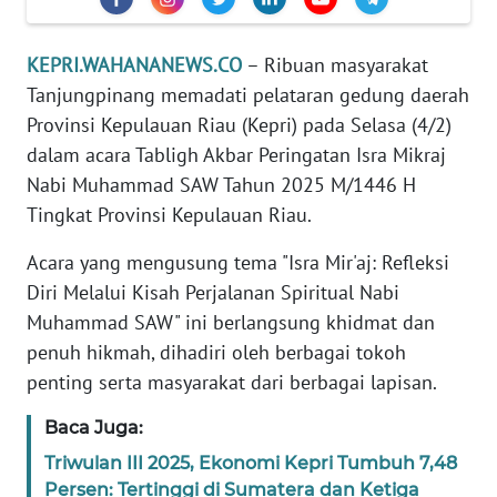
TENTANG
KAMI
KEPRI.WAHANANEWS.CO
– Ribuan masyarakat
Tanjungpinang memadati pelataran gedung daerah
PEDOMAN
Provinsi Kepulauan Riau (Kepri) pada Selasa (4/2)
MEDIA
dalam acara Tabligh Akbar Peringatan Isra Mikraj
SIBER
Nabi Muhammad SAW Tahun 2025 M/1446 H
REDAKSI
Tingkat Provinsi Kepulauan Riau.
Acara yang mengusung tema "Isra Mir'aj: Refleksi
KARIR
Diri Melalui Kisah Perjalanan Spiritual Nabi
Muhammad SAW" ini berlangsung khidmat dan
DISCLAIMER
penuh hikmah, dihadiri oleh berbagai tokoh
penting serta masyarakat dari berbagai lapisan.
Wahana
News
Baca Juga:
Regional
Triwulan III 2025, Ekonomi Kepri Tumbuh 7,48
WN
Persen: Tertinggi di Sumatera dan Ketiga