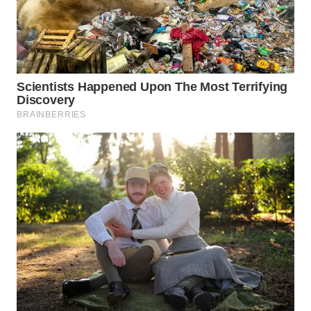
WN
BOROBUDUR
WN
MADURA
WN
SURABAYA
WN
NATUNA
WN
BINTAN
WN
MANDALIKA