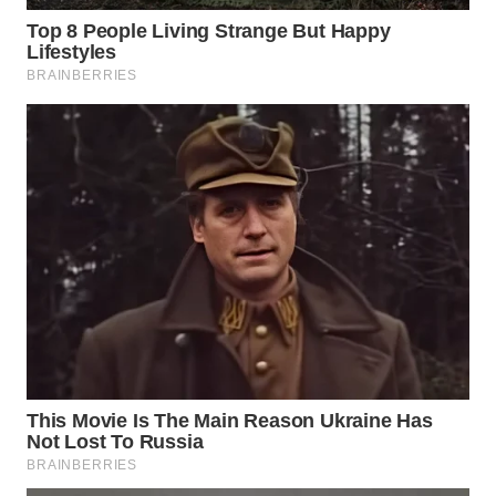
WN
LIKUPANG
WN
LABUANBAJO
WN
BORNEO
Wahana
Media
Group
WAHANA
NEWS
WAHANA
TANI