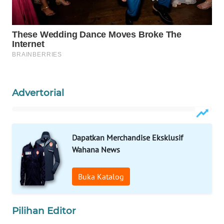
KONSUMEN
LISTRIK
MASYARAKAT
KELISTRIKAN
WALINKI
ID
Advertorial
MAWAKA
ID
Dapatkan Merchandise Eksklusif
Wahana News
MARTABAT
NET
Buka Katalog
PLN
WATCH
Pilihan Editor