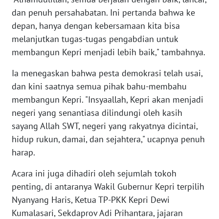
WN
dan penuh persahabatan. Ini pertanda bahwa ke
NTB
depan, hanya dengan kebersamaan kita bisa
melanjutkan tugas-tugas pengabdian untuk
WN
SULTENG
membangun Kepri menjadi lebih baik," tambahnya.
Ia menegaskan bahwa pesta demokrasi telah usai,
WN
SULBAR
dan kini saatnya semua pihak bahu-membahu
membangun Kepri. "Insyaallah, Kepri akan menjadi
WN
negeri yang senantiasa dilindungi oleh kasih
BABEL
sayang Allah SWT, negeri yang rakyatnya dicintai,
hidup rukun, damai, dan sejahtera," ucapnya penuh
WN
harap.
SUMBAR
Acara ini juga dihadiri oleh sejumlah tokoh
WN
penting, di antaranya Wakil Gubernur Kepri terpilih
SUMSEL
Nyanyang Haris, Ketua TP-PKK Kepri Dewi
Kumalasari, Sekdaprov Adi Prihantara, jajaran
WN