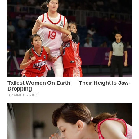
ID
WAHANANEWS
CO ID
WAHANANEWS
NET
WAHANA
SPORT
WAHANA
UMKM
WAHANA
SELEB
WAHANA