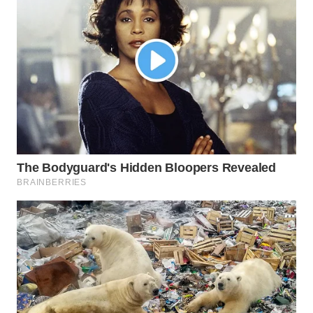
SUBANG
WN
SUKABUMI
WN
PURWAKARTA
WN
PRIANGAN
TIMUR
WN
SEMARANG
WN
SOLO