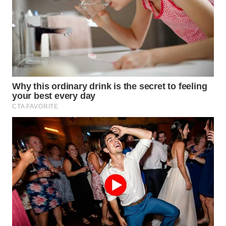
PERSONA
WAHANA
OTOMOTIF
WAHANA
HEALTH
WAHANA
DESA
WISATA
LAPAK
WAHANA
Wahana
Network