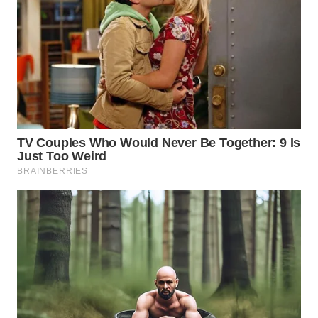
WN
PAKPAK
WN
KARAWANG
WN
BEKASI
WN
BOGOR
WN
DEPOK
WN
TAPANULI
UTARA