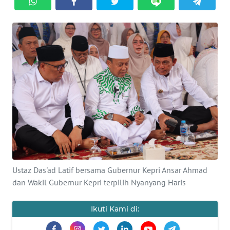
PERISTIWA
NATUNA
BINTAN
Informasi
INDEKS
BERITA
KONTAK
Ustaz Das'ad Latif bersama Gubernur Kepri Ansar Ahmad
KAMI
dan Wakil Gubernur Kepri terpilih Nyanyang Haris
INFO
Ikuti Kami di:
IKLAN