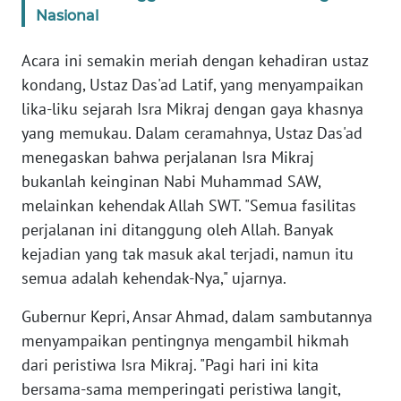
SUMUT
Nasional
WN
Acara ini semakin meriah dengan kehadiran ustaz
JAKARTA
kondang, Ustaz Das'ad Latif, yang menyampaikan
lika-liku sejarah Isra Mikraj dengan gaya khasnya
WN
yang memukau. Dalam ceramahnya, Ustaz Das'ad
JABAR
menegaskan bahwa perjalanan Isra Mikraj
bukanlah keinginan Nabi Muhammad SAW,
WN
melainkan kehendak Allah SWT. "Semua fasilitas
BANTEN
perjalanan ini ditanggung oleh Allah. Banyak
kejadian yang tak masuk akal terjadi, namun itu
WN
NTT
semua adalah kehendak-Nya," ujarnya.
Gubernur Kepri, Ansar Ahmad, dalam sambutannya
WN
menyampaikan pentingnya mengambil hikmah
KEPRI
dari peristiwa Isra Mikraj. "Pagi hari ini kita
bersama-sama memperingati peristiwa langit,
WN