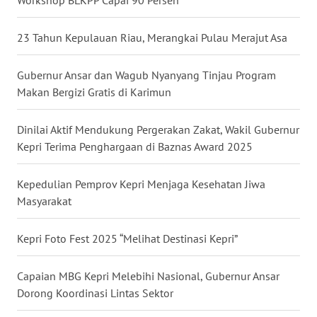
Workshop BLKPP Capai 90 Persen
SULSEL
23 Tahun Kepulauan Riau, Merangkai Pulau Merajut Asa
WN
GORONTALO
Gubernur Ansar dan Wagub Nyanyang Tinjau Program
Makan Bergizi Gratis di Karimun
WN
SULUT
Dinilai Aktif Mendukung Pergerakan Zakat, Wakil Gubernur
Kepri Terima Penghargaan di Baznas Award 2025
WN
MALUKU
Kepedulian Pemprov Kepri Menjaga Kesehatan Jiwa
Masyarakat
WN
MALUT
Kepri Foto Fest 2025 “Melihat Destinasi Kepri”
WN
DAIRI
Capaian MBG Kepri Melebihi Nasional, Gubernur Ansar
Dorong Koordinasi Lintas Sektor
WN