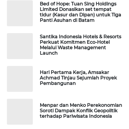
MKLI
Bed of Hope: Tuan Sing Holdings
Limited Donasikan set tempat
tidur (Kasur dan Dipan) untuk Tiga
LPKKI
Panti Asuhan di Batam
LKKI
Santika Indonesia Hotels & Resorts
Perkuat Komitmen Eco-Hotel
KOPEKLIN
Melalui Waste Management
Launch
PORTAL
KONSUMEN
Hari Pertama Kerja, Amsakar
Achmad Tinjau Sejumlah Proyek
Pembangunan
FORWAMKI
ALPERKLINAS
Menpar dan Menko Perekonomian
Soroti Dampak Konflik Geopolitik
FORJASIDA
terhadap Pariwisata Indonesia