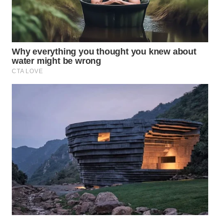
WN
SAMOSIR
WN
PADANG
LAWAS
WN
SUMEDANG
WN
CIANJUR
WN
KEPULAUAN
SERIBU
WN