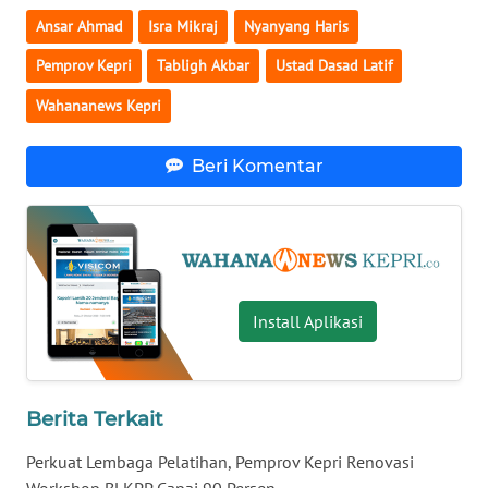
BALI
Ansar Ahmad
Isra Mikraj
Nyanyang Haris
Pemprov Kepri
Tabligh Akbar
Ustad Dasad Latif
WN
KALBAR
Wahananews Kepri
WN
Beri Komentar
KALTENG
WN
KALTARA
WN
Install Aplikasi
KALSEL
WN
Berita Terkait
KALTIM
Perkuat Lembaga Pelatihan, Pemprov Kepri Renovasi
WN