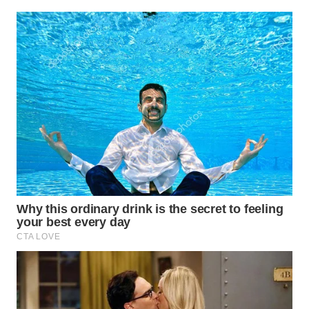
WN
SIMALUNGUN
WN
LABUHANBATU
WN
TAPANULI
TENGAH
WN DELI
SERDANG
WN
TEBING
TINGGI