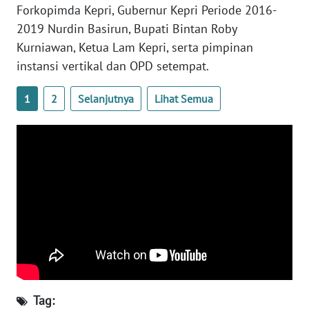
Forkopimda Kepri, Gubernur Kepri Periode 2016-
BENGKULU
2019 Nurdin Basirun, Bupati Bintan Roby
Kurniawan, Ketua Lam Kepri, serta pimpinan
WN
instansi vertikal dan OPD setempat.
LAMPUNG
1
2
Selanjutnya
Lihat Semua
WN
JATENG
WN
NUSANTARA
WN
JOGJA
WN
JATIM
Tag:
WN