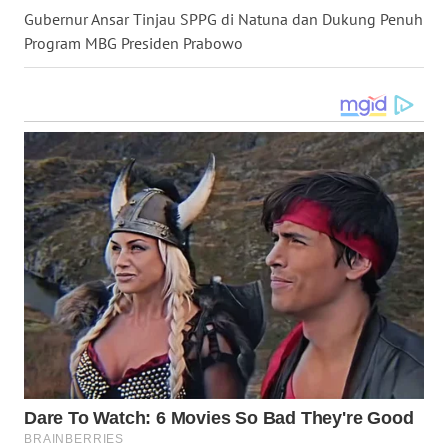
DANAU
Gubernur Ansar Tinjau SPPG di Natuna dan Dukung Penuh
TOBA
Program MBG Presiden Prabowo
WN
NIAS
WN
LANGKAT
WN
TAPANULI
SELATAN
WN
TANJUNG
LESUNG
WN
KARO