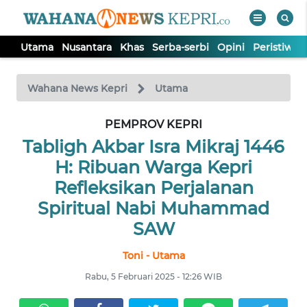
Utama
Nusantara
Khas
Serba-serbi
Opini
Peristiwa
WAHANA
Tutup
TV
Wahana News Kepri
Utama
PEMPROV KEPRI
UTAMA
Tabligh Akbar Isra Mikraj 1446
NUSANTARA
H: Ribuan Warga Kepri
Refleksikan Perjalanan
KHAS
Spiritual Nabi Muhammad
SAW
SERBA-
Toni - Utama
SERBI
Rabu, 5 Februari 2025 - 12:26 WIB
OPINI