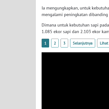
WN
Ia mengungkapkan, untuk kebutuha
PAPUA
mengalami peningkatan dibanding 
BARAT
Dimana untuk kebutuhan sapi pada 
WN
1.085 ekor sapi dan 2.103 ekor ka
RIAU
1
2
3
Selanjutnya
Liha
WN
SERAMBI
WN
JAMBI
WN
SULTRA
WN
NTB