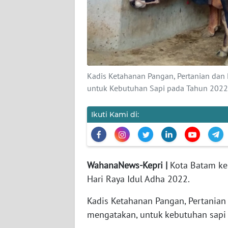
KAMI
PEDOMAN
MEDIA
SIBER
Kadis Ketahanan Pangan, Pertanian dan 
REDAKSI
untuk Kebutuhan Sapi pada Tahun 2022
KARIR
Ikuti Kami di:
DISCLAIMER
Wahana
WahanaNews-Kepri |
Kota Batam ke
News
Regional
Hari Raya Idul Adha 2022.
Kadis Ketahanan Pangan, Pertanian 
WN
mengatakan, untuk kebutuhan sapi 
SUMUT