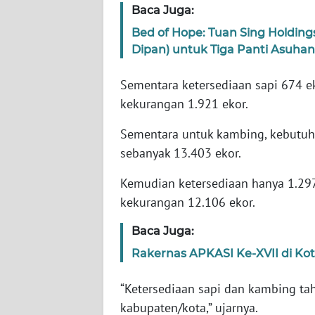
Baca Juga:
WN
Bed of Hope: Tuan Sing Holding
JAKARTA
Dipan) untuk Tiga Panti Asuha
WN
Sementara ketersediaan sapi 674 e
JABAR
kekurangan 1.921 ekor.
WN
Sementara untuk kambing, kebutu
BANTEN
sebanyak 13.403 ekor.
WN
Kemudian ketersediaan hanya 1.29
NTT
kekurangan 12.106 ekor.
WN
Baca Juga:
KEPRI
Rakernas APKASI Ke-XVII di Ko
WN
“Ketersediaan sapi dan kambing ta
PAPUA
kabupaten/kota,” ujarnya.