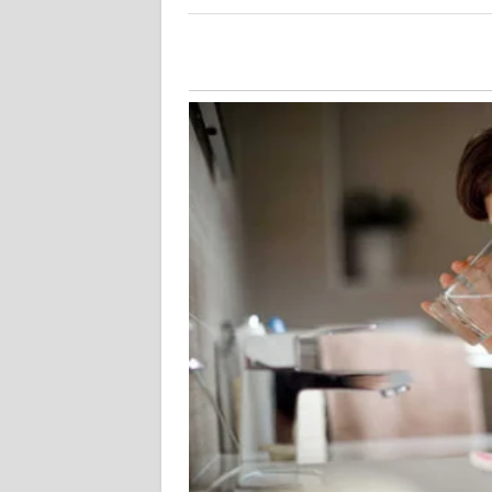
WN
KALBAR
WN
KALTENG
WN
KALTARA
WN
KALSEL
WN
KALTIM
WN
SULSEL