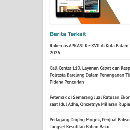
WN
LAMPUNG
WN
Berita Terkait
JATENG
Rakernas APKASI Ke-XVII di Kota Batam
2026
WN
NUSANTARA
Call Center 110, Layanan Cepat dan Resp
Polresta Barelang Dalam Penanganan T
WN
JOGJA
Pidana Pencurian
WN
Peternak di Semarang Jual Ratusan Ekor
JATIM
saat Idul Adha, Omzetnya Miliaran Rupi
WN
Pedagang Daging Mogok, Penjual Bakso
BALI
Tangsel Kesulitan Bahan Baku