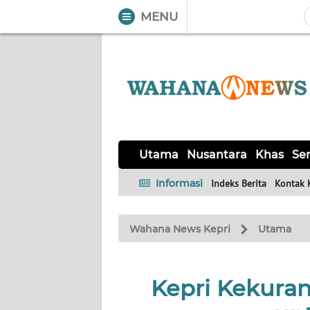
MENU
WAHANA
Tutup
TV
UTAMA
NUSANTARA
Utama
Nusantara
Khas
Ser
KHAS
Informasi
Indeks Berita
Kontak 
SERBA-
Wahana News Kepri
Utama
SERBI
OPINI
Kepri Kekura