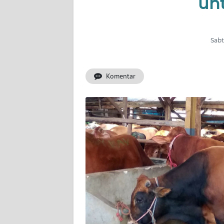
un
PERISTIWA
NATUNA
Sabt
BINTAN
Komentar
Informasi
INDEKS
BERITA
KONTAK
KAMI
INFO
IKLAN
TENTANG