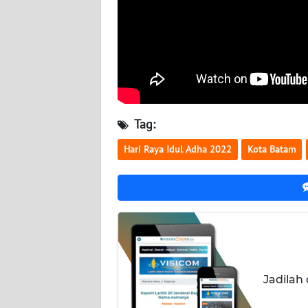
WN
SULTENG
WN
SULBAR
Tag:
WN
BABEL
Hari Raya Idul Adha 2022
Kota Batam
WN
SUMBAR
WN
SUMSEL
Jadilah
WN
BENGKULU