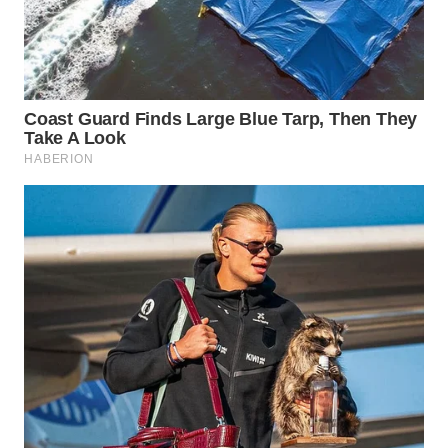
WN
BOROBUDUR
WN
MADURA
WN
SURABAYA
WN
NATUNA
WN
BINTAN
WN
MANDALIKA