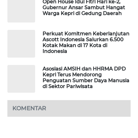
Open House Idul Fitri Hari ke-2,
KONSUMEN
Gubernur Ansar Sambut Hangat
LISTRIK
Warga Kepri di Gedung Daerah
MASYARAKAT
KELISTRIKAN
Perkuat Komitmen Keberlanjutan
Ascott Indonesia Salurkan 6.500
Kotak Makan di 17 Kota di
WALINKI
Indonesia
ID
Asosiasi AMSIH dan HHRMA DPD
MAWAKA
Kepri Terus Mendorong
ID
Penguatan Sumber Daya Manusia
di Sektor Pariwisata
MARTABAT
NET
KOMENTAR
PLN
WATCH