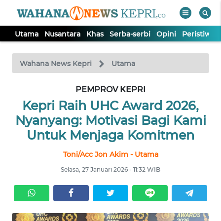
Utama
Nusantara
Khas
Serba-serbi
Opini
Peristiwa
WAHANA
Tutup
TV
Wahana News Kepri
Utama
PEMPROV KEPRI
UTAMA
Kepri Raih UHC Award 2026,
NUSANTARA
Nyanyang: Motivasi Bagi Kami
Untuk Menjaga Komitmen
KHAS
Toni/Acc Jon Akim - Utama
Selasa, 27 Januari 2026 - 11:32 WIB
SERBA-
SERBI
OPINI