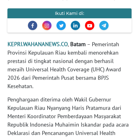
TENTANG
KAMI
Ikuti Kami di:
PEDOMAN
MEDIA
SIBER
KEPRI.WAHANANEWS.CO
,
Batam
– Pemerintah
Provinsi Kepulauan Riau kembali menorehkan
REDAKSI
prestasi di tingkat nasional dengan berhasil
meraih Universal Health Coverage (UHC) Award
KARIR
2026 dari Pemerintah Pusat bersama BPJS
Kesehatan.
DISCLAIMER
Penghargaan diterima oleh Wakil Gubernur
Kepulauan Riau Nyanyang Haris Pratamura dari
Wahana
News
Menteri Koordinator Pemberdayaan Masyarakat
Regional
Republik Indonesia Muhaimin Iskandar pada acara
Deklarasi dan Pencanangan Universal Health
WN