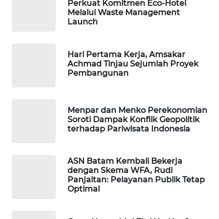
Perkuat Komitmen Eco-Hotel
PERSONA
Melalui Waste Management
Launch
WAHANA
OTOMOTIF
Hari Pertama Kerja, Amsakar
Achmad Tinjau Sejumlah Proyek
WAHANA
Pembangunan
HEALTH
WAHANA
Menpar dan Menko Perekonomian
DESA
Soroti Dampak Konflik Geopolitik
WISATA
terhadap Pariwisata Indonesia
LAPAK
ASN Batam Kembali Bekerja
WAHANA
dengan Skema WFA, Rudi
Panjaitan: Pelayanan Publik Tetap
Wahana
Optimal
Network