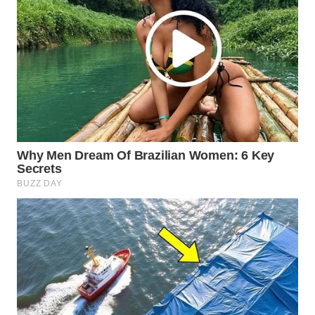
SUBANG
WN
SUKABUMI
WN
PURWAKARTA
WN
PRIANGAN
TIMUR
WN
SEMARANG
WN
SOLO