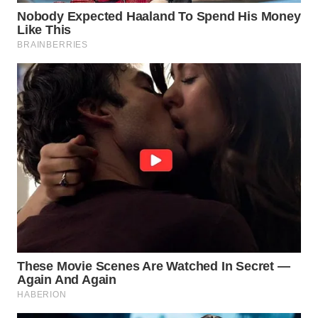
WN
LIKUPANG
WN
LABUANBAJO
WN
BORNEO
Wahana
Media
Group
WAHANA
NEWS
WAHANA
TANI