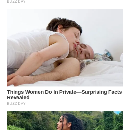
TANGERANG
WN
BINJAI
WN
CIREBON
WN
INDRAMAYU
WN
KUNINGAN
WN
MAJALENGKA
WN