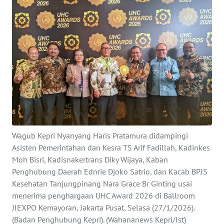
PERISTIWA
NATUNA
BINTAN
Informasi
INDEKS
BERITA
Wagub Kepri Nyanyang Haris Pratamura didampingi
Asisten Pemerintahan dan Kesra TS Arif Fadillah, Kadinkes
Moh Bisri, Kadisnakertrans Diky Wijaya, Kaban
KONTAK
Penghubung Daerah Ednrie Djoko Satrio, dan Kacab BPJS
KAMI
Kesehatan Tanjungpinang Nara Grace Br Ginting usai
menerima penghargaan UHC Award 2026 di Ballroom
INFO
JIEXPO Kemayoran, Jakarta Pusat, Selasa (27/1/2026).
IKLAN
(Badan Penghubung Kepri). (Wahananews Kepri/Ist)