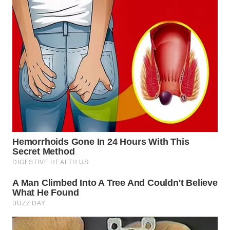
WN
SIMALUNGUN
WN
LABUHANBATU
WN
TAPANULI
TENGAH
WN DELI
SERDANG
WN
TEBING
TINGGI