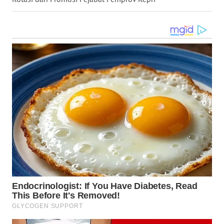
DANAU
TOBA
WN
NIAS
WN
LANGKAT
WN
TAPANULI
SELATAN
WN
TANJUNG
LESUNG
WN
KARO