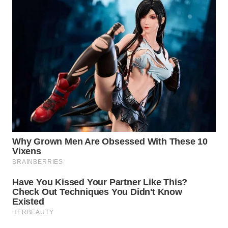
WAHANA
ADVOKAT
WAHANA
INFRASTRUKTUR
WAHANA
KONSUMEN
WAHANA
LISTRIK
WAHANA
TRAVEL
WAHANA
TV
WAHANANEWS