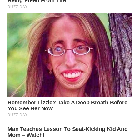
WN
SAMOSIR
WN
PADANG
LAWAS
WN
SUMEDANG
WN
CIANJUR
WN
KEPULAUAN
SERIBU
WN