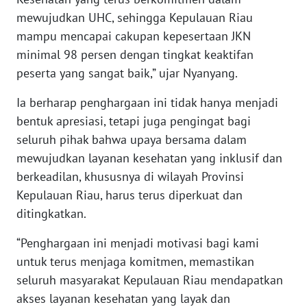
WN
mewujudkan UHC, sehingga Kepulauan Riau
NTB
mampu mencapai cakupan kepesertaan JKN
minimal 98 persen dengan tingkat keaktifan
WN
SULTENG
peserta yang sangat baik,” ujar Nyanyang.
Ia berharap penghargaan ini tidak hanya menjadi
WN
SULBAR
bentuk apresiasi, tetapi juga pengingat bagi
seluruh pihak bahwa upaya bersama dalam
WN
mewujudkan layanan kesehatan yang inklusif dan
BABEL
berkeadilan, khususnya di wilayah Provinsi
Kepulauan Riau, harus terus diperkuat dan
WN
ditingkatkan.
SUMBAR
“Penghargaan ini menjadi motivasi bagi kami
WN
untuk terus menjaga komitmen, memastikan
SUMSEL
seluruh masyarakat Kepulauan Riau mendapatkan
akses layanan kesehatan yang layak dan
WN