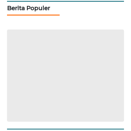
MKLI
Berita Populer
LPKKI
LKKI
KOPEKLIN
PORTAL
KONSUMEN
FORWAMKI
ALPERKLINAS
FORJASIDA