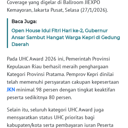
Coverage yang digelar di Ballroom JIEXPO
SUMUT
Kemayoran, Jakarta Pusat, Selasa (27/1/2026).
WN
Baca Juga:
JAKARTA
Open House Idul Fitri Hari ke-2, Gubernur
Ansar Sambut Hangat Warga Kepri di Gedung
WN
Daerah
JABAR
Pada UHC Award 2026 ini, Pemerintah Provinsi
WN
Kepulauan Riau berhasil meraih penghargaan
BANTEN
Kategori Provinsi Pratama. Pemprov Kepri dinilai
telah memenuhi persyaratan cakupan kepesertaan
WN
NTT
JKN
minimal 98 persen dengan tingkat keaktifan
peserta sedikitnya 80 persen.
WN
Selain itu, seluruh kategori UHC Award juga
KEPRI
mensyaratkan status UHC prioritas bagi
WN
kabupaten/kota serta pembayaran iuran Peserta