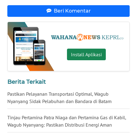
BALI
Beri Komentar
WN
KALBAR
WN
KALTENG
Install Aplikasi
WN
KALTARA
Berita Terkait
WN
Pastikan Pelayanan Transportasi Optimal, Wagub
KALSEL
Nyanyang Sidak Pelabuhan dan Bandara di Batam
WN
Tinjau Pertamina Patra Niaga dan Pertamina Gas di Kabil,
KALTIM
Wagub Nyanyang: Pastikan Distribusi Energi Aman
WN