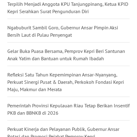
Terpilih Menjadi Anggota KPU Tanjungpinang, Ketua KPID
SULSEL
Kepri Serahkan Surat Pengunduran Diri
WN
GORONTALO
Ngabuburit Sambil Goro, Gubernur Ansar Pimpin Aksi
Bersih Laut di Pulau Penyengat
WN
SULUT
Gelar Buka Puasa Bersama, Pemprov Kepri Beri Santunan
Anak Yatim dan Bantuan untuk Rumah Ibadah
WN
MALUKU
Refleksi Satu Tahun Kepemimpinan Ansar-Nyanyang,
Perkuat Sinergi Pusat & Daerah, Perkokoh Fondasi Kepri
WN
Maju, Makmur dan Merata
MALUT
Pemerintah Provinsi Kepulauan Riau Tetap Berikan Insentif
WN
PKB dan BBNKB di 2026
DAIRI
Perkuat Kinerja dan Pelayanan Publik, Gubernur Ansar
WN
Rotasi dan Promosi Pejabat Pemprov Kepri