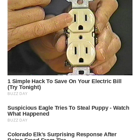
WN
PAKPAK
WN
KARAWANG
WN
BEKASI
WN
BOGOR
WN
DEPOK
WN
TAPANULI
UTARA