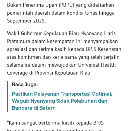
PAPUA
Bukan Penerima Upah (PBPU) yang didaftarkan
pemerintah daerah dalam kondisi lunas hingga
WN
September 2025.
PAPUA
BARAT
Wakil Gubernur Kepulauan Riau Nyanyang Haris
Pratamura dalam kesempatan ini menyampaikan
WN
apresiasi dan terima kasih kepada BPJS Kesehatan
RIAU
atas komitmen dan kerja sama yang telah terjalin
selama ini dalam mewujudkan Universal Health
WN
Coverage di Provinsi Kepulauan Riau.
SERAMBI
Baca Juga:
WN
Pastikan Pelayanan Transportasi Optimal,
JAMBI
Wagub Nyanyang Sidak Pelabuhan dan
Bandara di Batam
WN
SULTRA
“Kami sangat berterima kasih kepada BPJS
Kesehatan yang terus berkomitmen dalam