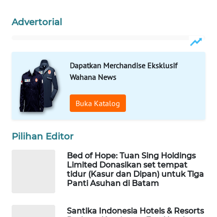
ID
Advertorial
WAHANANEWS
CO ID
Dapatkan Merchandise Eksklusif
WAHANANEWS
Wahana News
NET
Buka Katalog
WAHANA
SPORT
Pilihan Editor
WAHANA
UMKM
Bed of Hope: Tuan Sing Holdings
Limited Donasikan set tempat
tidur (Kasur dan Dipan) untuk Tiga
WAHANA
Panti Asuhan di Batam
SELEB
Santika Indonesia Hotels & Resorts
WAHANA