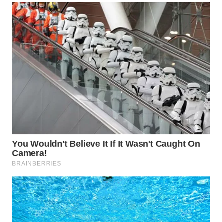
WN
SIMALUNGUN
WN
LABUHANBATU
WN
TAPANULI
TENGAH
WN DELI
SERDANG
WN
TEBING
TINGGI