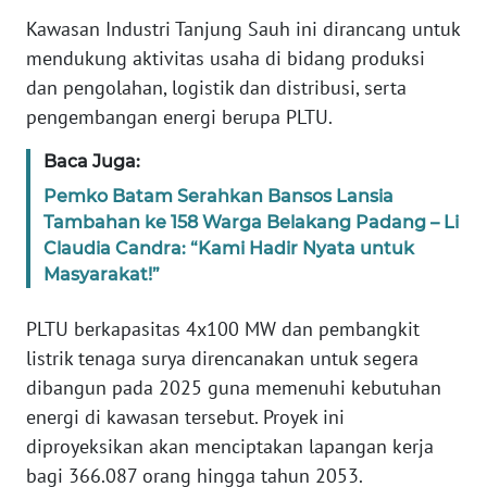
PAPUA
Kawasan Industri Tanjung Sauh ini dirancang untuk
mendukung aktivitas usaha di bidang produksi
WN
dan pengolahan, logistik dan distribusi, serta
PAPUA
BARAT
pengembangan energi berupa PLTU.
Baca Juga:
WN
RIAU
Pemko Batam Serahkan Bansos Lansia
Tambahan ke 158 Warga Belakang Padang – Li
Claudia Candra: “Kami Hadir Nyata untuk
WN
SERAMBI
Masyarakat!”
PLTU berkapasitas 4x100 MW dan pembangkit
WN
JAMBI
listrik tenaga surya direncanakan untuk segera
dibangun pada 2025 guna memenuhi kebutuhan
WN
energi di kawasan tersebut. Proyek ini
SULTRA
diproyeksikan akan menciptakan lapangan kerja
bagi 366.087 orang hingga tahun 2053.