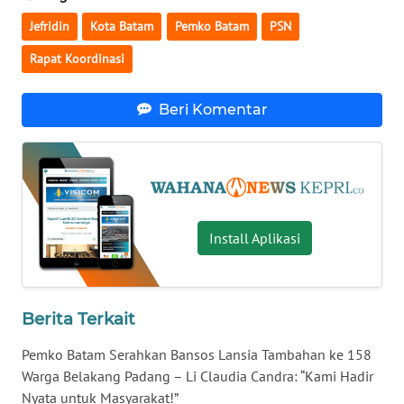
BENGKULU
Jefridin
Kota Batam
Pemko Batam
PSN
Rapat Koordinasi
WN
LAMPUNG
Beri Komentar
WN
JATENG
WN
NUSANTARA
Install Aplikasi
WN
JOGJA
Berita Terkait
WN
JATIM
Pemko Batam Serahkan Bansos Lansia Tambahan ke 158
Warga Belakang Padang – Li Claudia Candra: “Kami Hadir
Nyata untuk Masyarakat!”
WN