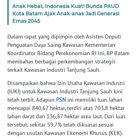
SUMUT
Anak Hebat, Indonesia Kuat! Bunda PAUD
Kota Batam Ajak Anak-anak Jadi Generasi
WN
Emas 2045
JAKARTA
Dalam rapat yang dipimpin oleh Asisten Deputi
WN
Penguatan Daya Saing Kawasan Kementerian
JABAR
Koordinator Bidang Perekonomian RI ini, BP Batam
membahas berbagai perkembangan strategis
WN
terkait Kawasan Industri Tanjung Sauh.
BANTEN
Disampaikan bahwa Izin Usaha Kawasan Industri
WN
(IUKI) untuk Kawasan Industri Tanjung Sauh kini
NTT
telah terbit. Adapun
PSN
ini memiliki luas lahan
mencapai 840,67 hektar, terdiri atas 703,8 hektar
WN
lahan darat dan 136,87 hektar area laut. Dari luas
KEPRI
tersebut, sekitar 59,7% telah dikuasai sesuai
dengan usulan Kawasan Ekonomi Khusus (KEK).
WN