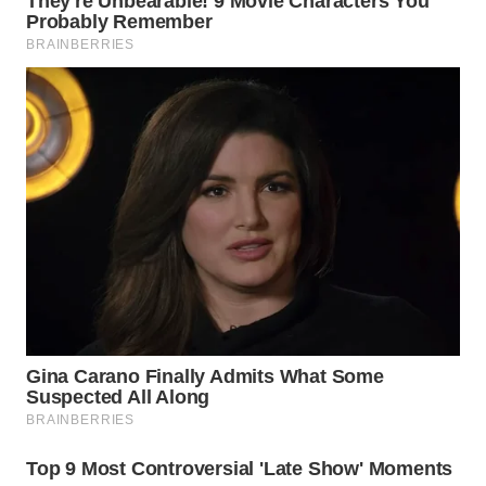
TANGERANG
WN
BINJAI
WN
CIREBON
WN
INDRAMAYU
WN
KUNINGAN
WN
MAJALENGKA
WN