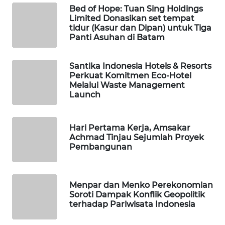
PERSONA
Bed of Hope: Tuan Sing Holdings
Limited Donasikan set tempat
tidur (Kasur dan Dipan) untuk Tiga
WAHANA
Panti Asuhan di Batam
OTOMOTIF
Santika Indonesia Hotels & Resorts
WAHANA
Perkuat Komitmen Eco-Hotel
HEALTH
Melalui Waste Management
Launch
WAHANA
DESA
Hari Pertama Kerja, Amsakar
WISATA
Achmad Tinjau Sejumlah Proyek
Pembangunan
LAPAK
WAHANA
Menpar dan Menko Perekonomian
Wahana
Soroti Dampak Konflik Geopolitik
Network
terhadap Pariwisata Indonesia