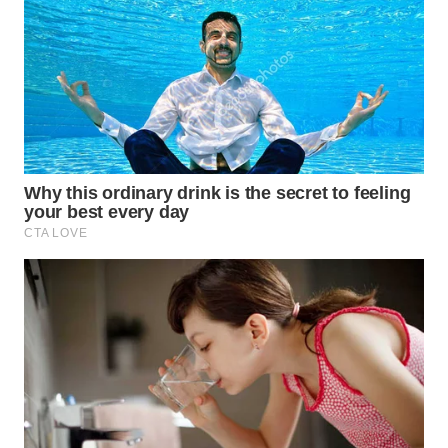
WN
PAKPAK
WN
KARAWANG
WN
BEKASI
WN
BOGOR
WN
DEPOK
WN
TAPANULI
UTARA