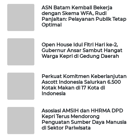
KONSUMEN
ASN Batam Kembali Bekerja
LISTRIK
dengan Skema WFA, Rudi
Panjaitan: Pelayanan Publik Tetap
Optimal
MASYARAKAT
KELISTRIKAN
Open House Idul Fitri Hari ke-2,
WALINKI
Gubernur Ansar Sambut Hangat
ID
Warga Kepri di Gedung Daerah
MAWAKA
ID
Perkuat Komitmen Keberlanjutan
Ascott Indonesia Salurkan 6.500
Kotak Makan di 17 Kota di
MARTABAT
Indonesia
NET
Asosiasi AMSIH dan HHRMA DPD
PLN
Kepri Terus Mendorong
WATCH
Penguatan Sumber Daya Manusia
di Sektor Pariwisata