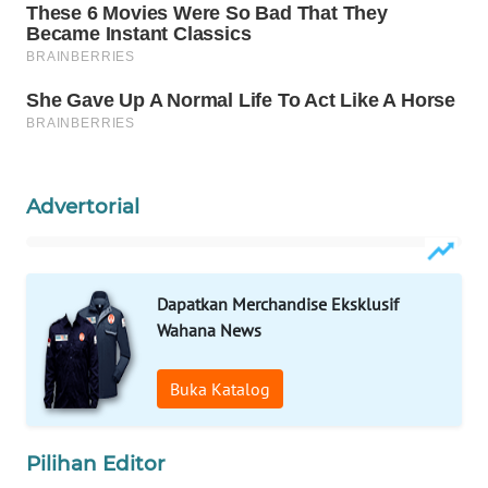
ID
WAHANANEWS
CO ID
WAHANANEWS
NET
Advertorial
WAHANA
SPORT
Dapatkan Merchandise Eksklusif
WAHANA
Wahana News
UMKM
Buka Katalog
WAHANA
SELEB
Pilihan Editor
WAHANA