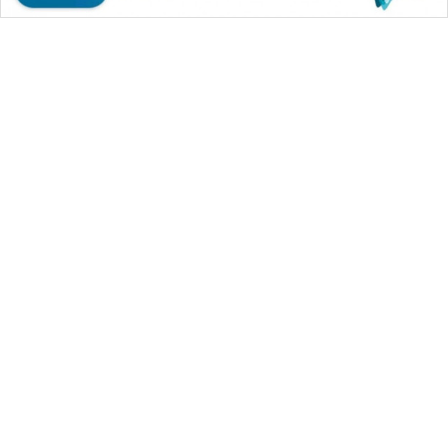
WAHANA MEDIA GROUP
|
|
|
WAHANA NEWS co
WAHANA TANI
WAHANA ADVOKAT
|
|
WAHANA INFRASTRUKTUR
WAHANA KONSUMEN
|
|
|
WAHANA LISTRIK
WAHANA TRAVEL
WAHANA TV
|
|
|
WAHANANEWS id
WAHANANEWS CO ID
WAHANANEWS NET
|
|
|
WAHANA SPORT ID
Wahana UMKM
Wahana Seleb
|
|
|
Wahana Persona
Wahana Otomotif
Wahana Health
|
Wahana Desa Wisata
Lapak Wahana