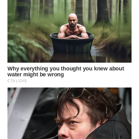
WN
BOROBUDUR
WN
MADURA
WN
SURABAYA
WN
NATUNA
WN
BINTAN
WN
MANDALIKA