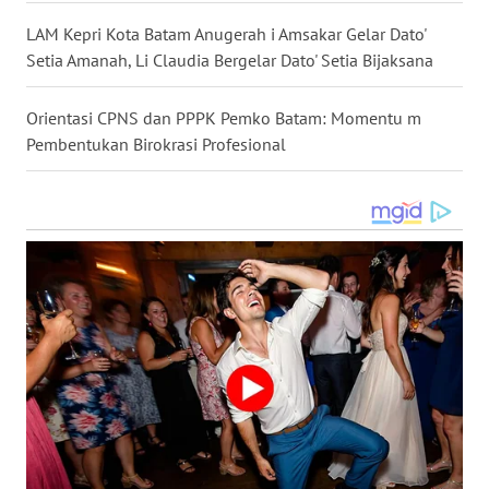
SULSEL
LAM Kepri Kota Batam Anugerah i Amsakar Gelar Dato'
Setia Amanah, Li Claudia Bergelar Dato' Setia Bijaksana
WN
GORONTALO
Orientasi CPNS dan PPPK Pemko Batam: Momentu m
Pembentukan Birokrasi Profesional
WN
SULUT
WN
MALUKU
WN
MALUT
WN
DAIRI
WN