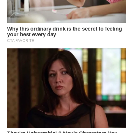
WN
SAMOSIR
WN
PADANG
LAWAS
WN
SUMEDANG
WN
CIANJUR
WN
KEPULAUAN
SERIBU
WN