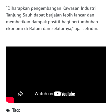
WN
NTB
“Diharapkan pengembangan Kawasan Industri
Tanjung Sauh dapat berjalan lebih lancar dan
WN
memberikan dampak positif bagi pertumbuhan
SULTENG
ekonomi di Batam dan sekitarnya,” ujar Jefridin.
WN
SULBAR
WN
BABEL
WN
SUMBAR
WN
SUMSEL
Tag:
WN