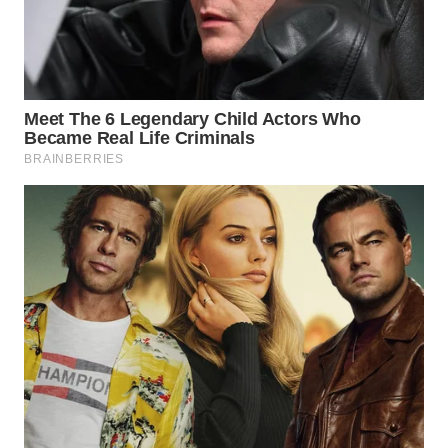
WN
LIKUPANG
WN
LABUANBAJO
WN
BORNEO
Wahana
Media
Group
WAHANA
NEWS
WAHANA
TANI