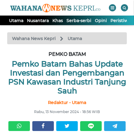
Utama
Nusantara
Khas
Serba-serbi
Opini
Peristiwa
WAHANA
Tutup
TV
Wahana News Kepri
Utama
PEMKO BATAM
UTAMA
Pemko Batam Bahas Update
NUSANTARA
Investasi dan Pengembangan
PSN Kawasan Industri Tanjung
KHAS
Sauh
Redaktur - Utama
SERBA-
SERBI
Rabu, 13 November 2024 - 18:56 WIB
OPINI