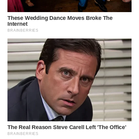
DANAU
TOBA
WN
NIAS
WN
LANGKAT
WN
TAPANULI
SELATAN
WN
TANJUNG
LESUNG
WN
KARO