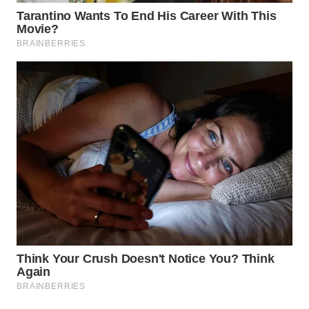
WAHANA
ADVOKAT
WAHANA
INFRASTRUKTUR
WAHANA
KONSUMEN
WAHANA
LISTRIK
WAHANA
TRAVEL
WAHANA
TV
WAHANANEWS