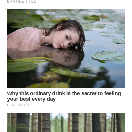
SUBANG
WN
SUKABUMI
WN
PURWAKARTA
WN
PRIANGAN
TIMUR
WN
SEMARANG
WN
SOLO