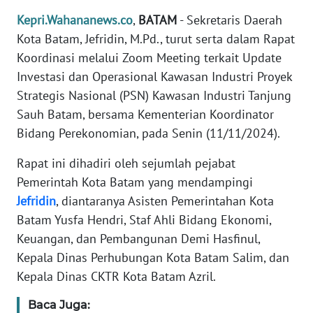
TENTANG
Kepri.Wahananews.co
,
BATAM
- Sekretaris Daerah
KAMI
Kota Batam, Jefridin, M.Pd., turut serta dalam Rapat
Koordinasi melalui Zoom Meeting terkait Update
PEDOMAN
Investasi dan Operasional Kawasan Industri Proyek
MEDIA
Strategis Nasional (PSN) Kawasan Industri Tanjung
SIBER
Sauh Batam, bersama Kementerian Koordinator
Bidang Perekonomian, pada Senin (11/11/2024).
REDAKSI
Rapat ini dihadiri oleh sejumlah pejabat
KARIR
Pemerintah Kota Batam yang mendampingi
Jefridin
, diantaranya Asisten Pemerintahan Kota
DISCLAIMER
Batam Yusfa Hendri, Staf Ahli Bidang Ekonomi,
Keuangan, dan Pembangunan Demi Hasfinul,
Wahana
Kepala Dinas Perhubungan Kota Batam Salim, dan
News
Regional
Kepala Dinas CKTR Kota Batam Azril.
Baca Juga:
WN