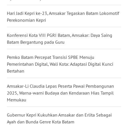
BALI
Hari Jadi Kepri ke-23, Amsakar Tegaskan Batam Lokomotif
Perekonomian Kepri
WN
KALBAR
Konferensi Kota VIII PGRI Batam, Amsakar: Daya Saing
WN
Batam Bergantung pada Guru
KALTENG
Pemko Batam Percepat Transisi SPBE Menuju
WN
Pemerintahan Digital, Wali Kota: Adaptasi Digital Kunci
KALTARA
Bertahan
WN
Amsakar-Li Claudia Lepas Peserta Pawai Pembangunan
KALSEL
2025, Warna-warni Budaya dan Kendaraan Hias Tampil
Memukau
WN
KALTIM
Gubernur Kepri Kukuhkan Amsakar dan Erlita Sebagai
Ayah dan Bunda Genre Kota Batam
WN