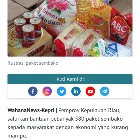
PERISTIWA
NATUNA
BINTAN
Ilustrasi paket sembako.
Informasi
INDEKS
Ikuti Kami di:
BERITA
KONTAK
KAMI
WahanaNews-Kepri |
Pemprov Kepulauan Riau,
salurkan bantuan sebanyak 580 paket sembako
INFO
kepada masyarakat dengan ekonomi yang kurang
IKLAN
mampu.