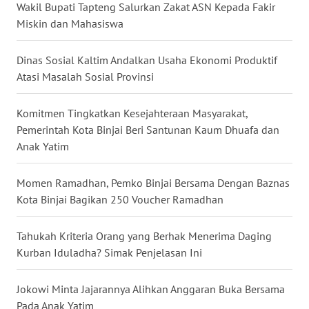
Wakil Bupati Tapteng Salurkan Zakat ASN Kepada Fakir
BENGKULU
Miskin dan Mahasiswa
WN
Dinas Sosial Kaltim Andalkan Usaha Ekonomi Produktif
LAMPUNG
Atasi Masalah Sosial Provinsi
WN
Komitmen Tingkatkan Kesejahteraan Masyarakat,
JATENG
Pemerintah Kota Binjai Beri Santunan Kaum Dhuafa dan
Anak Yatim
WN
NUSANTARA
Momen Ramadhan, Pemko Binjai Bersama Dengan Baznas
Kota Binjai Bagikan 250 Voucher Ramadhan
WN
JOGJA
Tahukah Kriteria Orang yang Berhak Menerima Daging
Kurban Iduladha? Simak Penjelasan Ini
WN
JATIM
Jokowi Minta Jajarannya Alihkan Anggaran Buka Bersama
Pada Anak Yatim
WN