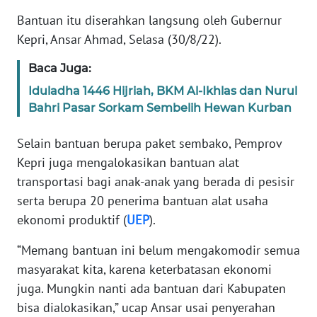
TENTANG
Bantuan itu diserahkan langsung oleh Gubernur
KAMI
Kepri, Ansar Ahmad, Selasa (30/8/22).
PEDOMAN
Baca Juga:
MEDIA
Iduladha 1446 Hijriah, BKM Al-Ikhlas dan Nurul
SIBER
Bahri Pasar Sorkam Sembelih Hewan Kurban
REDAKSI
Selain bantuan berupa paket sembako, Pemprov
Kepri juga mengalokasikan bantuan alat
KARIR
transportasi bagi anak-anak yang berada di pesisir
serta berupa 20 penerima bantuan alat usaha
DISCLAIMER
ekonomi produktif (
UEP
).
Wahana
“Memang bantuan ini belum mengakomodir semua
News
masyarakat kita, karena keterbatasan ekonomi
Regional
juga. Mungkin nanti ada bantuan dari Kabupaten
bisa dialokasikan,” ucap Ansar usai penyerahan
WN