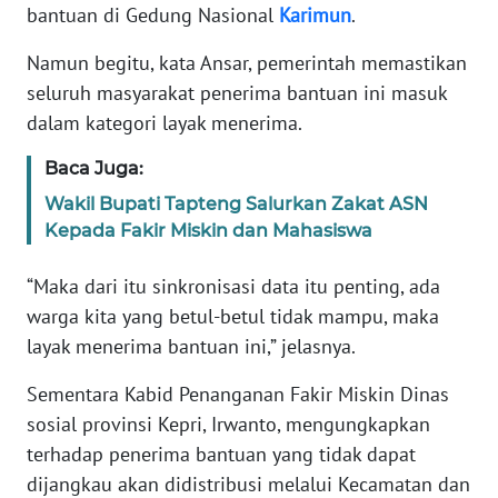
SUMUT
bantuan di Gedung Nasional
Karimun
.
Namun begitu, kata Ansar, pemerintah memastikan
WN
seluruh masyarakat penerima bantuan ini masuk
JAKARTA
dalam kategori layak menerima.
WN
Baca Juga:
JABAR
Wakil Bupati Tapteng Salurkan Zakat ASN
Kepada Fakir Miskin dan Mahasiswa
WN
BANTEN
“Maka dari itu sinkronisasi data itu penting, ada
warga kita yang betul-betul tidak mampu, maka
WN
NTT
layak menerima bantuan ini,” jelasnya.
Sementara Kabid Penanganan Fakir Miskin Dinas
WN
sosial provinsi Kepri, Irwanto, mengungkapkan
KEPRI
terhadap penerima bantuan yang tidak dapat
dijangkau akan didistribusi melalui Kecamatan dan
WN