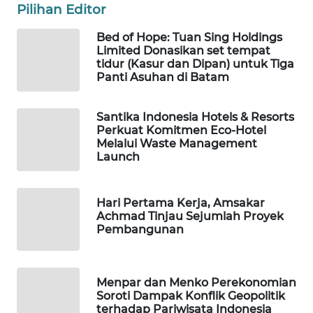
Pilihan Editor
ID
Bed of Hope: Tuan Sing Holdings
Limited Donasikan set tempat
WAHANANEWS
tidur (Kasur dan Dipan) untuk Tiga
CO ID
Panti Asuhan di Batam
WAHANANEWS
Santika Indonesia Hotels & Resorts
NET
Perkuat Komitmen Eco-Hotel
Melalui Waste Management
WAHANA
Launch
SPORT
Hari Pertama Kerja, Amsakar
WAHANA
Achmad Tinjau Sejumlah Proyek
UMKM
Pembangunan
WAHANA
SELEB
Menpar dan Menko Perekonomian
Soroti Dampak Konflik Geopolitik
terhadap Pariwisata Indonesia
WAHANA