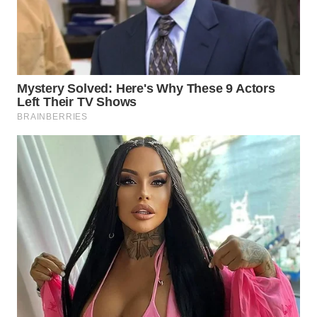
WN
LIKUPANG
WN
LABUANBAJO
WN
BORNEO
Wahana
Media
Group
WAHANA
NEWS
WAHANA
TANI