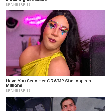
DANAU
TOBA
WN
NIAS
WN
LANGKAT
WN
TAPANULI
SELATAN
WN
TANJUNG
LESUNG
WN
KARO