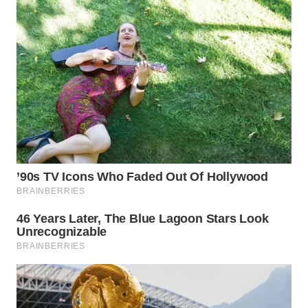
SUBANG
WN
SUKABUMI
WN
PURWAKARTA
WN
PRIANGAN
TIMUR
WN
SEMARANG
WN
SOLO