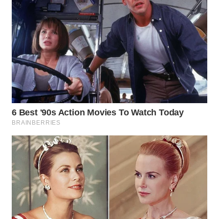
WN
SIMALUNGUN
WN
LABUHANBATU
WN
TAPANULI
TENGAH
WN DELI
SERDANG
WN
TEBING
TINGGI