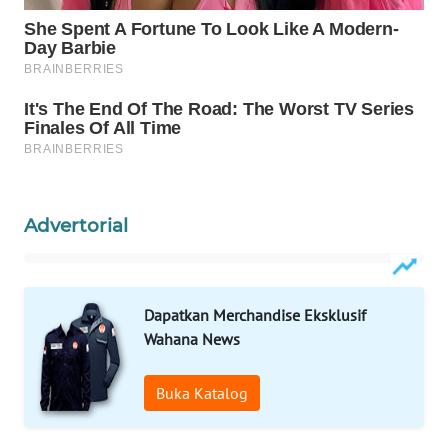
WAHANA
ADVOKAT
WAHANA
INFRASTRUKTUR
WAHANA
KONSUMEN
Advertorial
WAHANA
LISTRIK
WAHANA
Dapatkan Merchandise Eksklusif
TRAVEL
Wahana News
WAHANA
Buka Katalog
TV
WAHANANEWS