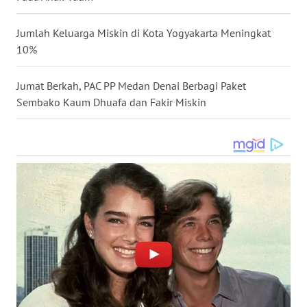
BALI
Jumlah Keluarga Miskin di Kota Yogyakarta Meningkat
WN
10%
KALBAR
Jumat Berkah, PAC PP Medan Denai Berbagi Paket
WN
Sembako Kaum Dhuafa dan Fakir Miskin
KALTENG
WN
KALTARA
WN
KALSEL
WN
KALTIM
WN