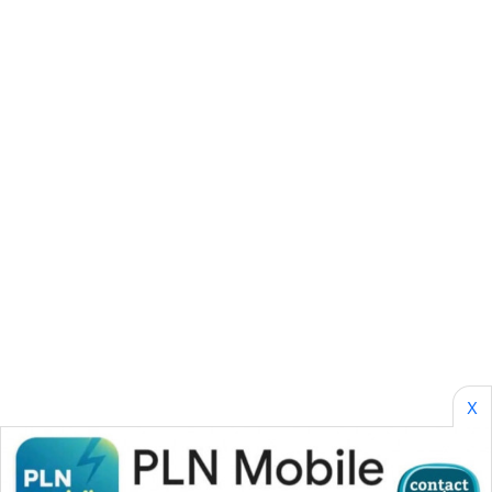
AKHLAK
ID
PERAPKI
NEWS
SONYA
ASA
NEWS
X