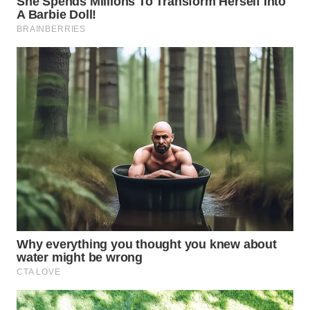
TANGERANG
WN
BINJAI
WN
CIREBON
WN
INDRAMAYU
WN
KUNINGAN
WN
MAJALENGKA
WN