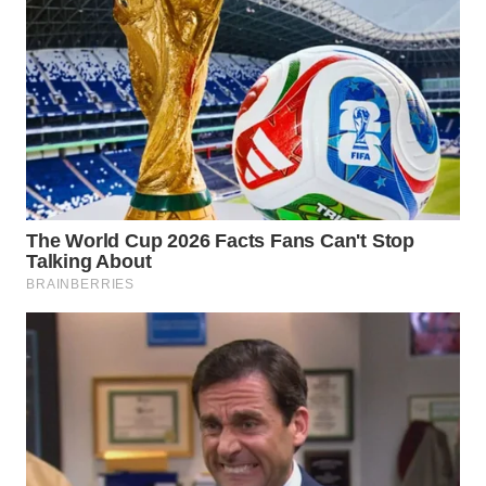
WN
BOROBUDUR
WN
MADURA
WN
SURABAYA
WN
NATUNA
WN
BINTAN
WN
MANDALIKA