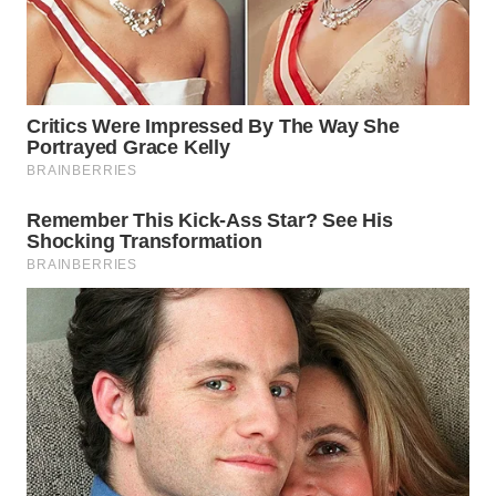
WN
PAKPAK
WN
KARAWANG
WN
BEKASI
WN
BOGOR
WN
DEPOK
WN
TAPANULI
UTARA