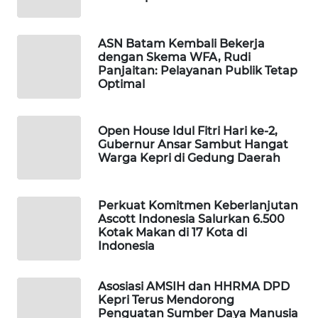
PERSONA
ASN Batam Kembali Bekerja
WAHANA
dengan Skema WFA, Rudi
OTOMOTIF
Panjaitan: Pelayanan Publik Tetap
Optimal
WAHANA
HEALTH
Open House Idul Fitri Hari ke-2,
Gubernur Ansar Sambut Hangat
WAHANA
Warga Kepri di Gedung Daerah
DESA
WISATA
Perkuat Komitmen Keberlanjutan
Ascott Indonesia Salurkan 6.500
LAPAK
Kotak Makan di 17 Kota di
WAHANA
Indonesia
Wahana
Asosiasi AMSIH dan HHRMA DPD
Network
Kepri Terus Mendorong
Penguatan Sumber Daya Manusia