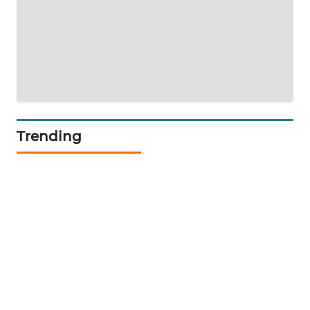
MKLI
LPKKI
LKKI
KOPEKLIN
Trending
PORTAL
KONSUMEN
FORWAMKI
ALPERKLINAS
FORJASIDA