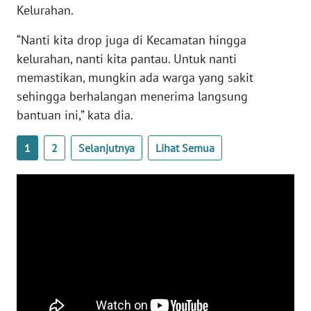
PAPUA
Kelurahan.
“Nanti kita drop juga di Kecamatan hingga
WN
PAPUA
kelurahan, nanti kita pantau. Untuk nanti
BARAT
memastikan, mungkin ada warga yang sakit
sehingga berhalangan menerima langsung
WN
bantuan ini,” kata dia.
RIAU
1
2
Selanjutnya
Lihat Semua
WN
SERAMBI
WN
JAMBI
WN
SULTRA