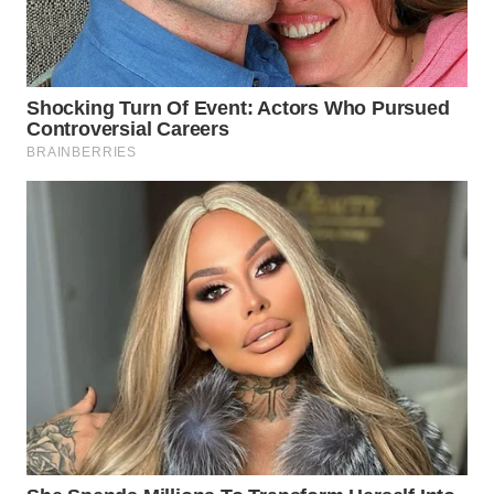
WN
SAMOSIR
WN
PADANG
LAWAS
WN
SUMEDANG
WN
CIANJUR
WN
KEPULAUAN
SERIBU
WN