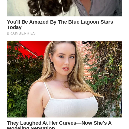
SULSEL
WN
GORONTALO
WN
SULUT
WN
MALUKU
WN
MALUT
WN
DAIRI
WN