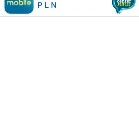
WAHANA MEDIA GROUP
|
|
|
WAHANA NEWS co
WAHANA TANI
WAHANA ADVOKAT
|
|
WAHANA INFRASTRUKTUR
WAHANA KONSUMEN
|
|
|
WAHANA LISTRIK
WAHANA TRAVEL
WAHANA TV
|
|
|
WAHANANEWS id
WAHANANEWS CO ID
WAHANANEWS NET
|
|
|
WAHANA SPORT ID
Wahana UMKM
Wahana Seleb
|
|
|
Wahana Persona
Wahana Otomotif
Wahana Health