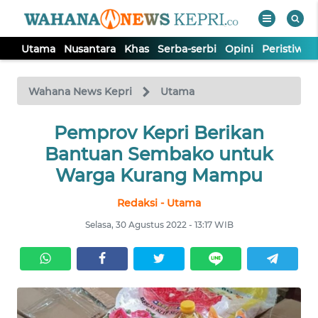
Utama
Nusantara
Khas
Serba-serbi
Opini
Peristiwa
WAHANA
Tutup
TV
Wahana News Kepri
Utama
Pemprov Kepri Berikan
UTAMA
Bantuan Sembako untuk
NUSANTARA
Warga Kurang Mampu
Redaksi - Utama
KHAS
Selasa, 30 Agustus 2022 - 13:17 WIB
SERBA-
SERBI
OPINI