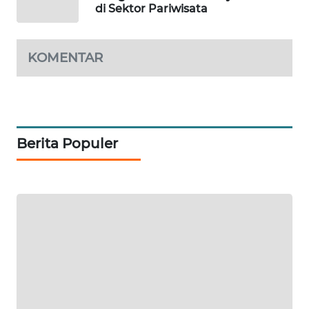
KONSUMEN
di Sektor Pariwisata
LISTRIK
KOMENTAR
MASYARAKAT
KELISTRIKAN
WALINKI
ID
Berita Populer
MAWAKA
ID
MARTABAT
NET
PLN
WATCH