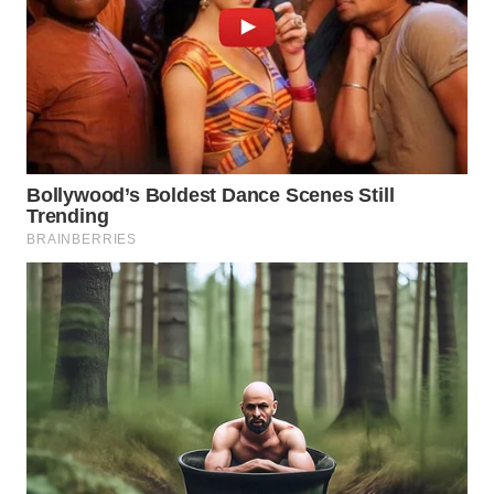
WN
SAMOSIR
WN
PADANG
LAWAS
WN
SUMEDANG
WN
CIANJUR
WN
KEPULAUAN
SERIBU
WN