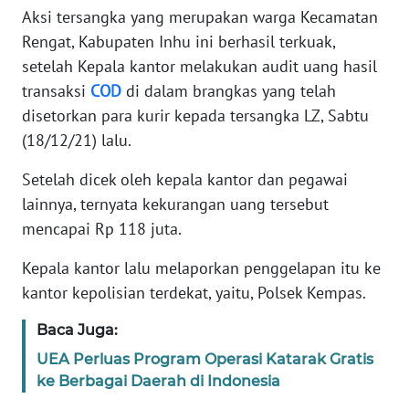
SUMUT
Aksi tersangka yang merupakan warga Kecamatan
Rengat, Kabupaten Inhu ini berhasil terkuak,
WN
setelah Kepala kantor melakukan audit uang hasil
JAKARTA
transaksi
COD
di dalam brangkas yang telah
disetorkan para kurir kepada tersangka LZ, Sabtu
WN
(18/12/21) lalu.
JABAR
Setelah dicek oleh kepala kantor dan pegawai
WN
lainnya, ternyata kekurangan uang tersebut
BANTEN
mencapai Rp 118 juta.
WN
Kepala kantor lalu melaporkan penggelapan itu ke
NTT
kantor kepolisian terdekat, yaitu, Polsek Kempas.
WN
Baca Juga:
KEPRI
UEA Perluas Program Operasi Katarak Gratis
ke Berbagai Daerah di Indonesia
WN