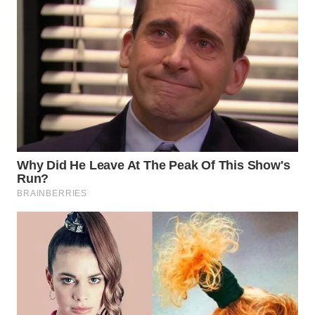
SULSEL
WN
GORONTALO
WN
SULUT
WN
MALUKU
WN
MALUT
WN
DAIRI
WN