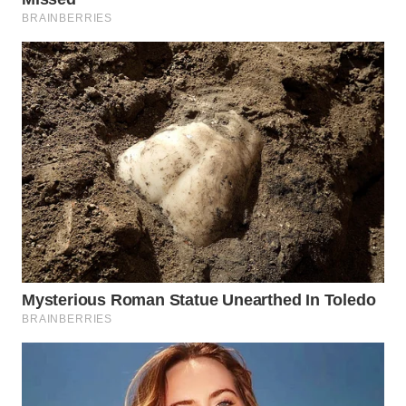
SUBANG
WN
SUKABUMI
WN
PURWAKARTA
WN
PRIANGAN
TIMUR
WN
SEMARANG
WN
SOLO