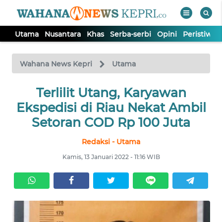
Utama
Nusantara
Khas
Serba-serbi
Opini
Peristiwa
WAHANA
Tutup
TV
Wahana News Kepri
Utama
Terlilit Utang, Karyawan
UTAMA
Ekspedisi di Riau Nekat Ambil
NUSANTARA
Setoran COD Rp 100 Juta
Redaksi - Utama
KHAS
Kamis, 13 Januari 2022 - 11:16 WIB
SERBA-
SERBI
OPINI