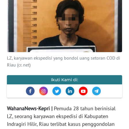
PERISTIWA
NATUNA
BINTAN
LZ, karyawan ekspedisi yang bondol uang setoran COD di
Informasi
Riau (cr. net)
INDEKS
BERITA
Ikuti Kami di:
KONTAK
KAMI
WahanaNews-Kepri |
Pemuda 28 tahun berinisial
INFO
LZ, seorang karyawan ekspedisi di Kabupaten
IKLAN
Indragiri Hilir, Riau terlibat kasus penggondolan