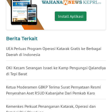
BENGKULU
Install Aplikasi
WN
LAMPUNG
WN
Berita Terkait
JATENG
UEA Perluas Program Operasi Katarak Gratis ke Berbagai
Daerah di Indonesia
WN
NUSANTARA
OKI Kecam Serangan Israel ke Kamp Pengungsi Qalandiya
di Tepi Barat
WN
JOGJA
Ketua Moderamen GBKP Terima Surat Pernyataan Resmi
WN
Penyerahan Aset RSUD Kabanjahe Dari Pemkab Karo
JATIM
Kemenkes Perkuat Penanganan Katarak, Operasi dan
WN