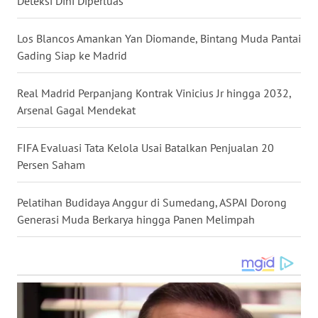
Deteksi Dini Diperluas
BALI
Los Blancos Amankan Yan Diomande, Bintang Muda Pantai
WN
Gading Siap ke Madrid
KALBAR
Real Madrid Perpanjang Kontrak Vinicius Jr hingga 2032,
WN
Arsenal Gagal Mendekat
KALTENG
FIFA Evaluasi Tata Kelola Usai Batalkan Penjualan 20
WN
Persen Saham
KALTARA
Pelatihan Budidaya Anggur di Sumedang, ASPAI Dorong
WN
Generasi Muda Berkarya hingga Panen Melimpah
KALSEL
WN
KALTIM
WN