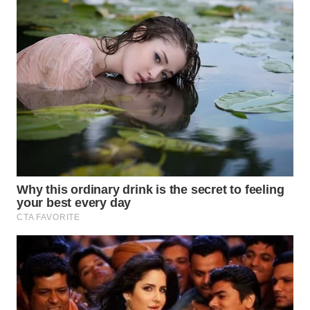
WN
PAKPAK
WN
KARAWANG
WN
BEKASI
WN
BOGOR
WN
DEPOK
WN
TAPANULI
UTARA