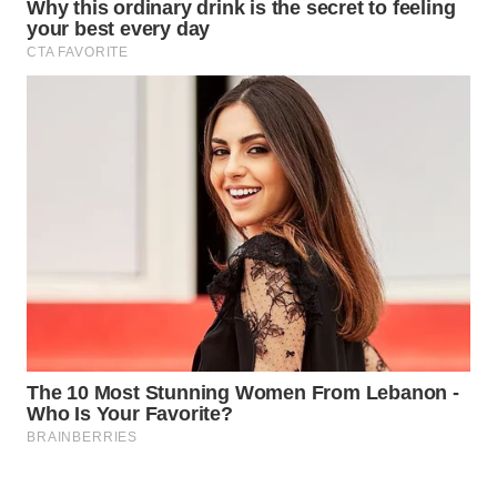
ID
WAHANANEWS
CO ID
WAHANANEWS
NET
WAHANA
SPORT
WAHANA
UMKM
WAHANA
SELEB
WAHANA