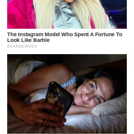
WN
LIKUPANG
WN
LABUANBAJO
WN
BORNEO
Wahana
Media
Group
WAHANA
NEWS
WAHANA
TANI