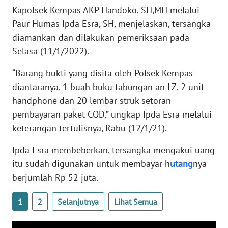
PAPUA
Kapolsek Kempas AKP Handoko, SH,MH melalui
Paur Humas Ipda Esra, SH, menjelaskan, tersangka
WN
diamankan dan dilakukan pemeriksaan pada
PAPUA
Selasa (11/1/2022).
BARAT
“Barang bukti yang disita oleh Polsek Kempas
WN
diantaranya, 1 buah buku tabungan an LZ, 2 unit
RIAU
handphone dan 20 lembar struk setoran
pembayaran paket COD,” ungkap Ipda Esra melalui
WN
keterangan tertulisnya, Rabu (12/1/21).
SERAMBI
Ipda Esra membeberkan, tersangka mengakui uang
WN
itu sudah digunakan untuk membayar h
utang
nya
JAMBI
berjumlah Rp 52 juta.
WN
1
2
Selanjutnya
Lihat Semua
SULTRA