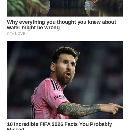
TANGERANG
WN
BINJAI
WN
CIREBON
WN
INDRAMAYU
WN
KUNINGAN
WN
MAJALENGKA
WN