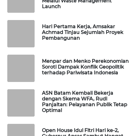
Melalui Waste Management
KONSUMEN
Launch
LISTRIK
MASYARAKAT
Hari Pertama Kerja, Amsakar
KELISTRIKAN
Achmad Tinjau Sejumlah Proyek
Pembangunan
WALINKI
ID
Menpar dan Menko Perekonomian
Soroti Dampak Konflik Geopolitik
MAWAKA
terhadap Pariwisata Indonesia
ID
MARTABAT
ASN Batam Kembali Bekerja
dengan Skema WFA, Rudi
NET
Panjaitan: Pelayanan Publik Tetap
Optimal
PLN
WATCH
Open House Idul Fitri Hari ke-2,