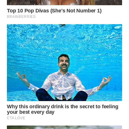
WN
SIMALUNGUN
WN
LABUHANBATU
WN
TAPANULI
TENGAH
WN DELI
SERDANG
WN
TEBING
TINGGI