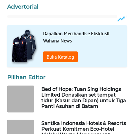
PERSONA
Advertorial
WAHANA
OTOMOTIF
Dapatkan Merchandise Eksklusif
Wahana News
WAHANA
HEALTH
Buka Katalog
WAHANA
DESA
Pilihan Editor
WISATA
Bed of Hope: Tuan Sing Holdings
LAPAK
Limited Donasikan set tempat
WAHANA
tidur (Kasur dan Dipan) untuk Tiga
Panti Asuhan di Batam
Wahana
Network
Santika Indonesia Hotels & Resorts
Perkuat Komitmen Eco-Hotel