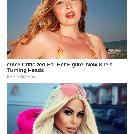
WN
BOROBUDUR
WN
MADURA
WN
SURABAYA
WN
NATUNA
WN
BINTAN
WN
MANDALIKA