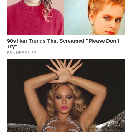
DANAU
TOBA
WN
NIAS
WN
LANGKAT
WN
TAPANULI
SELATAN
WN
TANJUNG
LESUNG
WN
KARO