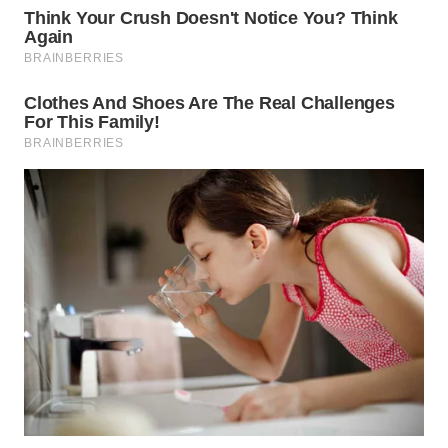
WAHANA
ADVOKAT
WAHANA
INFRASTRUKTUR
WAHANA
KONSUMEN
WAHANA
LISTRIK
WAHANA
TRAVEL
WAHANA
TV
WAHANANEWS