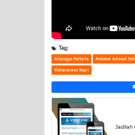
WN
KALBAR
WN
KALTENG
Tag:
WN
Airlangga Hartarto
Amsakar Achmad Seb
KALTARA
Wahananews Kepri
WN
KALSEL
WN
KALTIM
WN
Jadilah
SULSEL