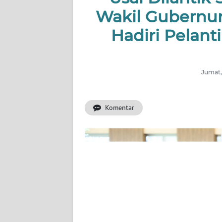
PERISTIWA
Wakil Gubernur
NATUNA
Hadiri Pelan
BINTAN
Jumat,
Informasi
INDEKS
Komentar
BERITA
KONTAK
KAMI
INFO
IKLAN
TENTANG