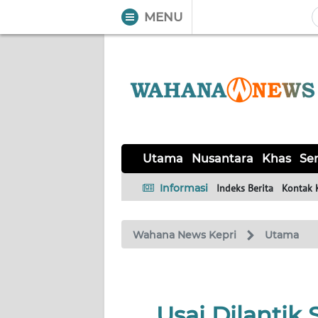
MENU
WAHANA
Tutup
TV
UTAMA
NUSANTARA
Utama
Nusantara
Khas
Ser
KHAS
Informasi
Indeks Berita
Kontak 
SERBA-
Wahana News Kepri
Utama
SERBI
OPINI
Usai Dilantik