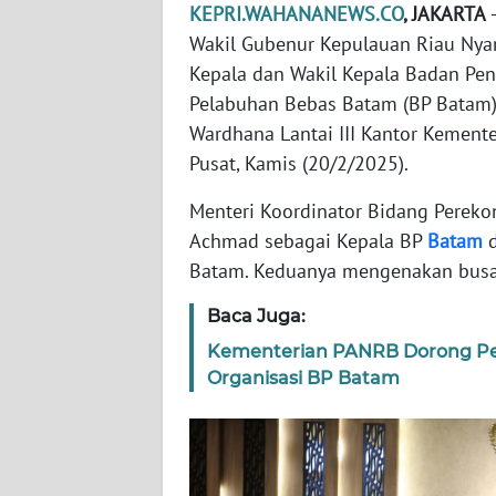
KEPRI.WAHANANEWS.CO
, JAKARTA
-
WN
Wakil Gubenur Kepulauan Riau Nya
JAKARTA
Kepala dan Wakil Kepala Badan P
Pelabuhan Bebas Batam (BP Batam)
WN
Wardhana Lantai III Kantor Kement
JABAR
Pusat, Kamis (20/2/2025).
WN
Menteri Koordinator Bidang Pereko
BANTEN
Achmad sebagai Kepala BP
Batam
d
Batam. Keduanya mengenakan busana
WN
NTT
Baca Juga:
Kementerian PANRB Dorong Pe
WN
Organisasi BP Batam
KEPRI
WN
PAPUA