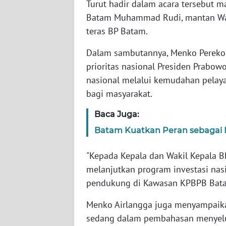
Turut hadir dalam acara tersebut ma
Batam Muhammad Rudi, mantan Waki
WN
teras BP Batam.
SULTENG
Dalam sambutannya, Menko Pereko
WN
prioritas nasional Presiden Prabo
SULBAR
nasional melalui kemudahan pelay
bagi masyarakat.
WN
BABEL
Baca Juga:
Batam Kuatkan Peran sebagai 
WN
SUMBAR
"Kepada Kepala dan Wakil Kepala BP
melanjutkan program investasi nasi
WN
SUMSEL
pendukung di Kawasan KPBPB Batam
Menko Airlangga juga menyampaik
WN
sedang dalam pembahasan menyelu
BENGKULU