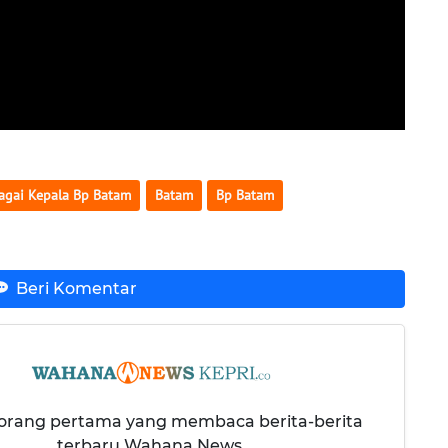
agai Kepala Bp Batam
Batam
Bp Batam
Beri Komentar
 orang pertama yang membaca berita-berita
terbaru Wahana News