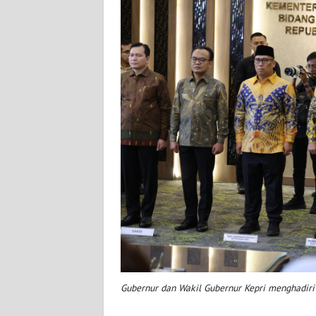
WN
PAPUA
BARAT
WN
RIAU
WN
SERAMBI
WN
JAMBI
WN
SULTRA
Gubernur dan Wakil Gubernur Kepri menghadiri
WN
NTB