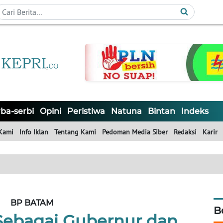
ba-serbi
Opini
Peristiwa
Natuna
Bintan
Indeks
Kami
Info Iklan
Tentang Kami
Pedoman Media Siber
Redaksi
Karir
BP BATAM
B
 Sebagai Gubernur dan