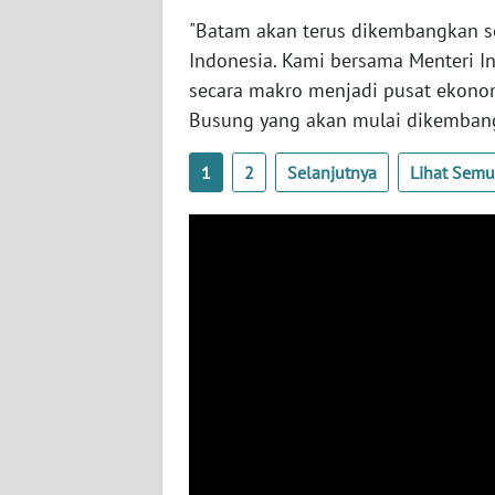
"Batam akan terus dikembangkan se
WN
Indonesia. Kami bersama Menteri I
LAMPUNG
secara makro menjadi pusat ekonom
Busung yang akan mulai dikembang
WN
JATENG
1
2
Selanjutnya
Lihat Sem
WN
NUSANTARA
WN
JOGJA
WN
JATIM
WN
BALI