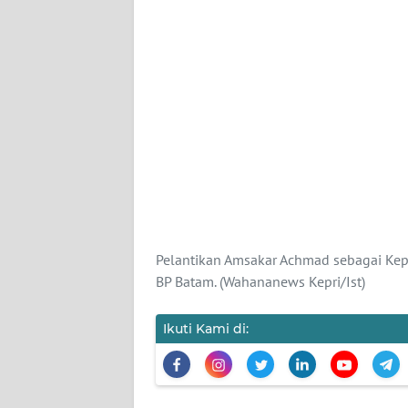
KAMI
PEDOMAN
MEDIA
SIBER
REDAKSI
KARIR
DISCLAIMER
Pelantikan Amsakar Achmad sebagai Kep
BP Batam. (Wahananews Kepri/Ist)
Wahana
News
Regional
Ikuti Kami di:
WN
SUMUT