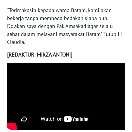
PAPUA
"Terimakasih kepada warga Batam, kami akan
bekerja tanpa membeda bedakan siapa pun.
WN
PAPUA
Do'akan saya dengan Pak Amsakad agar selalu
BARAT
sehat dalam melayani masyarakat Batam" Tutup Li
Claudia.
WN
RIAU
[REDAKTUR: MIRZA ANTONI]
WN
SERAMBI
WN
JAMBI
WN
SULTRA