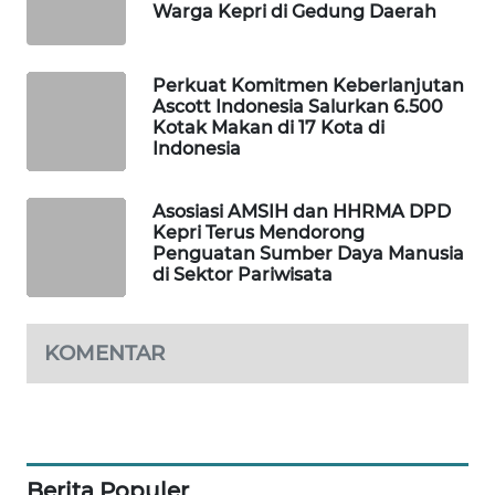
Warga Kepri di Gedung Daerah
ID
WAHANANEWS
Perkuat Komitmen Keberlanjutan
CO ID
Ascott Indonesia Salurkan 6.500
Kotak Makan di 17 Kota di
Indonesia
WAHANANEWS
NET
Asosiasi AMSIH dan HHRMA DPD
Kepri Terus Mendorong
WAHANA
Penguatan Sumber Daya Manusia
SPORT
di Sektor Pariwisata
WAHANA
UMKM
KOMENTAR
WAHANA
SELEB
Berita Populer
WAHANA