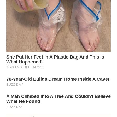
DANAU
TOBA
WN
NIAS
WN
LANGKAT
WN
TAPANULI
SELATAN
WN
TANJUNG
LESUNG
WN
KARO