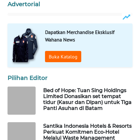
WN
Advertorial
LIKUPANG
WN
LABUANBAJO
Dapatkan Merchandise Eksklusif
Wahana News
WN
BORNEO
Buka Katalog
Wahana
Media
Pilihan Editor
Group
Bed of Hope: Tuan Sing Holdings
WAHANA
Limited Donasikan set tempat
NEWS
tidur (Kasur dan Dipan) untuk Tiga
Panti Asuhan di Batam
WAHANA
TANI
Santika Indonesia Hotels & Resorts
Perkuat Komitmen Eco-Hotel
Melalui Waste Management