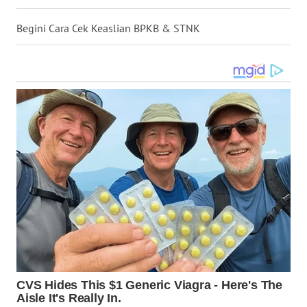
BALI
Begini Cara Cek Keaslian BPKB & STNK
WN
KALBAR
WN
KALTENG
WN
KALTARA
WN
KALSEL
WN
KALTIM
WN