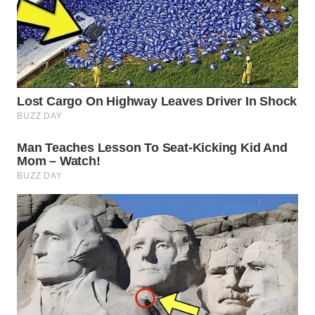
TANGERANG
WN
BINJAI
WN
CIREBON
WN
INDRAMAYU
WN
KUNINGAN
WN
MAJALENGKA
WN