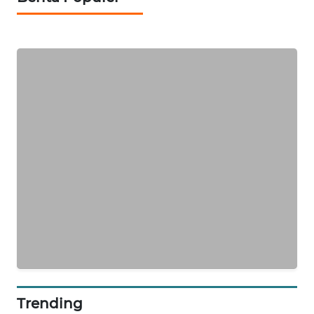
PERSONA
WAHANA
OTOMOTIF
WAHANA
HEALTH
WAHANA
DESA
WISATA
LAPAK
WAHANA
Wahana
Network
Trending