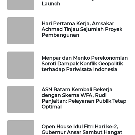
WAHANA
Launch
ADVOKAT
WAHANA
Hari Pertama Kerja, Amsakar
Achmad Tinjau Sejumlah Proyek
INFRASTRUKTUR
Pembangunan
WAHANA
KONSUMEN
Menpar dan Menko Perekonomian
Soroti Dampak Konflik Geopolitik
WAHANA
terhadap Pariwisata Indonesia
LISTRIK
ASN Batam Kembali Bekerja
WAHANA
dengan Skema WFA, Rudi
TRAVEL
Panjaitan: Pelayanan Publik Tetap
Optimal
WAHANA
TV
Open House Idul Fitri Hari ke-2,
Gubernur Ansar Sambut Hangat
WAHANANEWS