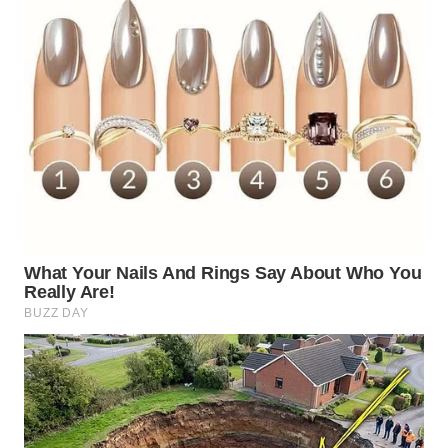
WN
SIMALUNGUN
WN
LABUHANBATU
WN
TAPANULI
TENGAH
WN DELI
SERDANG
WN
TEBING
TINGGI