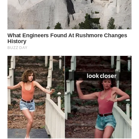
SUBANG
WN
SUKABUMI
WN
PURWAKARTA
WN
PRIANGAN
TIMUR
WN
SEMARANG
WN
SOLO