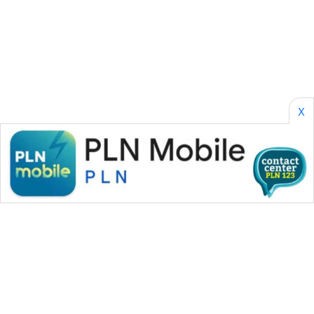
NEWS
FISUELRI
ID
ENERGI
NEWS
X
CILEUNGSI
NEWS
BERKAT
NEWS
BERAMPU
NEWS
ANUGERAH
NEWS