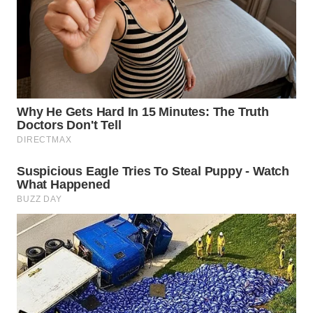
WN
SAMOSIR
WN
PADANG
LAWAS
WN
SUMEDANG
WN
CIANJUR
WN
KEPULAUAN
SERIBU
WN